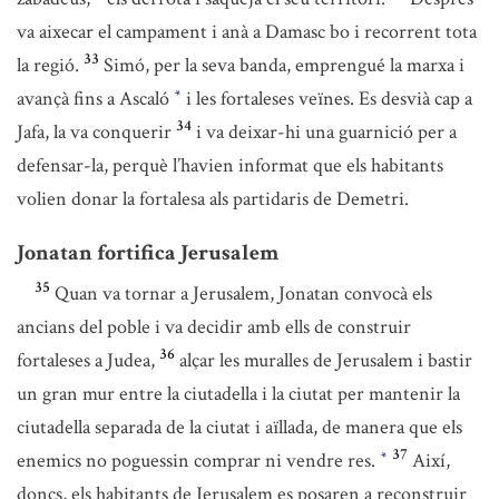
va aixecar el campament i anà a Damasc bo i recorrent tota
33
la regió.
Simó, per la seva banda, emprengué la marxa i
avançà fins a Ascaló
i les fortaleses veïnes. Es desvià cap a
*
34
Jafa, la va conquerir
i va deixar-hi una guarnició per a
defensar-la, perquè l’havien informat que els habitants
volien donar la fortalesa als partidaris de Demetri.
Jonatan fortifica Jerusalem
35
Quan va tornar a Jerusalem, Jonatan convocà els
ancians del poble i va decidir amb ells de construir
36
fortaleses a Judea,
alçar les muralles de Jerusalem i bastir
un gran mur entre la ciutadella i la ciutat per mantenir la
ciutadella separada de la ciutat i aïllada, de manera que els
37
enemics no poguessin comprar ni vendre res.
Així,
*
doncs, els habitants de Jerusalem es posaren a reconstruir