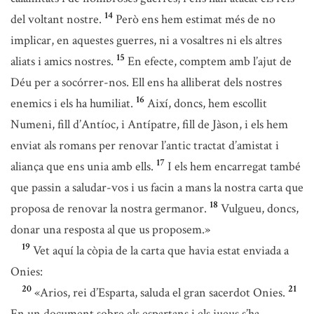
14
del voltant nostre.
Però ens hem estimat més de no
implicar, en aquestes guerres, ni a vosaltres ni els altres
15
aliats i amics nostres.
En efecte, comptem amb l’ajut de
Déu per a socórrer-nos. Ell ens ha alliberat dels nostres
16
enemics i els ha humiliat.
Així, doncs, hem escollit
Numeni, fill d’Antíoc, i Antípatre, fill de Jàson, i els hem
enviat als romans per renovar l’antic tractat d’amistat i
17
aliança que ens unia amb ells.
I els hem encarregat també
que passin a saludar-vos i us facin a mans la nostra carta que
18
proposa de renovar la nostra germanor.
Vulgueu, doncs,
donar una resposta al que us proposem.»
19
Vet aquí la còpia de la carta que havia estat enviada a
Onies:
20
21
«Arios, rei d’Esparta, saluda el gran sacerdot Onies.
En un document sobre els espartans i els jueus s’ha