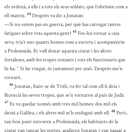
els ordenà, a ells i a tots els seus soldats, que l’obeïssin com a
44
ell mateix.
Després va dir a Jonatan:
—Si no estem pas en guerra, per què has carregat tantes
45
fatigues sobre tota aquesta gent?
Fes-los tornar a casa
seva, tria’t uns quants homes com a escorta i acompanya’m
a Ptolemaida. Et vull donar aquesta ciutat i les altres
fortaleses, amb les tropes restants i tots els funcionaris que
hi ha.
Si he vingut, és justament per això. Després me’n
*
tornaré.
46
Jonatan, fiant-se de Trifó, va fer tal com ell li deia i
llicencià les seves tropes, que se’n tornaren al país de Judà.
47
Es va quedar només amb tres mil homes: dos mil els
48
deixà a Galilea, i els altres mil se’ls endugué amb ell.
Però,
tan bon punt entraren a Ptolemaida, els habitants de la
ciutat van tancar les portes, agafaren Jonatan i van passar a