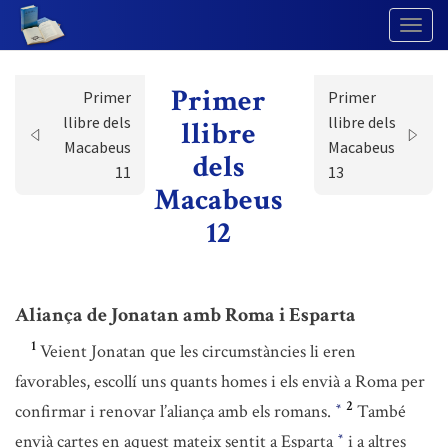
Togg
Navig
Primer
Primer
Primer
llibre dels
llibre dels
llibre
Macabeus
Macabeus
dels
11
13
Macabeus
12
Aliança de Jonatan amb Roma i Esparta
1
Veient Jonatan que les circumstàncies li eren
favorables, escollí uns quants homes i els envià a Roma per
2
confirmar i renovar l’aliança amb els romans.
També
*
envià cartes en aquest mateix sentit a Esparta
i a altres
*