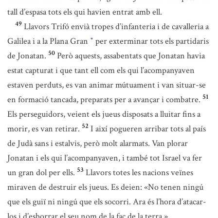
tall d’espasa tots els qui havien entrat amb ell.
49
Llavors Trifó envià tropes d’infanteria i de cavalleria a
Galilea i a la Plana Gran
per exterminar tots els partidaris
*
50
de Jonatan.
Però aquests, assabentats que Jonatan havia
estat capturat i que tant ell com els qui l’acompanyaven
estaven perduts, es van animar mútuament i van situar-se
51
en formació tancada, preparats per a avançar i combatre.
Els perseguidors, veient els jueus disposats a lluitar fins a
52
morir, es van retirar.
I així pogueren arribar tots al país
de Judà sans i estalvis, però molt alarmats. Van plorar
Jonatan i els qui l’acompanyaven, i també tot Israel va fer
53
un gran dol per ells.
Llavors totes les nacions veïnes
miraven de destruir els jueus. Es deien: «No tenen ningú
que els guiï ni ningú que els socorri. Ara és l’hora d’atacar-
los i d’esborrar el seu nom de la faç de la terra.»