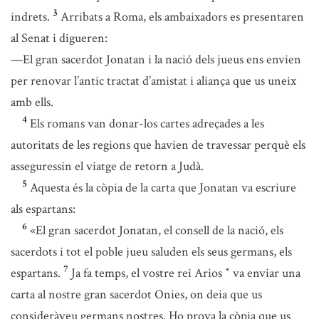
3
indrets.
Arribats a Roma, els ambaixadors es presentaren
al Senat i digueren:
—El gran sacerdot Jonatan i la nació dels jueus ens envien
per renovar l’antic tractat d’amistat i aliança que us uneix
amb ells.
4
Els romans van donar-los cartes adreçades a les
autoritats de les regions que havien de travessar perquè els
asseguressin el viatge de retorn a Judà.
5
Aquesta és la còpia de la carta que Jonatan va escriure
als espartans:
6
«El gran sacerdot Jonatan, el consell de la nació, els
sacerdots i tot el poble jueu saluden els seus germans, els
7
espartans.
Ja fa temps, el vostre rei Arios
va enviar una
*
carta al nostre gran sacerdot Onies, on deia que us
consideràveu germans nostres. Ho prova la còpia que us