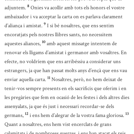
8
adjuntem.
Onies va acollir amb tots els honors el vostre
ambaixador i va acceptar la carta on es parlava clarament
9
d’aliança i amistat.
I si bé nosaltres, que ens sentim
encoratjats pels nostres llibres sants, no necessitem
10
aquestes aliances,
amb aquest missatge intentem de
renovar els lligams d’amistat i germanor amb vosaltres. En
efecte, no voldríem que ens arribéssiu a considerar uns
estrangers, ja que han passat molts anys d’ençà que ens vau
11
enviar aquella carta.
Nosaltres, però, no hem deixat de
tenir-vos sempre presents en els sacrificis que oferim i en
les pregàries que fem en ocasió de les festes i dels altres dies
assenyalats, ja que és just i necessari recordar-se dels
12
13
germans,
i ens hem d’alegrar de la vostra fama gloriosa.
Quant a nosaltres, ens hem vist encerclats de grans
calamitats i de nombroses guerres, i ens han atacat els reis