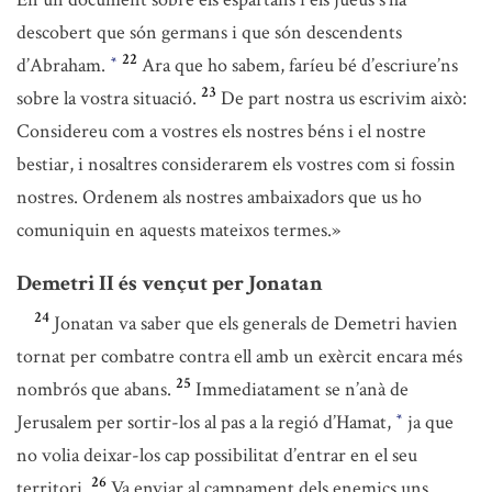
descobert que són germans i que són descendents
22
d’Abraham.
Ara que ho sabem, faríeu bé d’escriure’ns
*
23
sobre la vostra situació.
De part nostra us escrivim això:
Considereu com a vostres els nostres béns i el nostre
bestiar, i nosaltres considerarem els vostres com si fossin
nostres. Ordenem als nostres ambaixadors que us ho
comuniquin en aquests mateixos termes.»
Demetri II és vençut per Jonatan
24
Jonatan va saber que els generals de Demetri havien
tornat per combatre contra ell amb un exèrcit encara més
25
nombrós que abans.
Immediatament se n’anà de
Jerusalem per sortir-los al pas a la regió d’Hamat,
ja que
*
no volia deixar-los cap possibilitat d’entrar en el seu
26
territori.
Va enviar al campament dels enemics uns