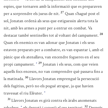
espies, que tornaren amb la informació que es preparaven
27
per a sorprendre els jueus de nit.
Quan s’hagué post el
sol, Jonatan ordenà als seus que estiguessin alerta tota la
nit, amb les armes a punt per a entrar en combat. Va
28
destacar també sentinelles tot al voltant del campament.
Quan els enemics es van adonar que Jonatan i els seus
estaven preparats per a combatre, es van espantar i, amb el
pànic que els atenallava, van encendre fogueres en el seu
29
propi campament.
Jonatan i els seus, com que veien
*
aquells focs encesos, no van comprendre què passava fins a
30
la matinada.
Llavors Jonatan emprengué la persecució
dels fugitius, però no els pogué atrapar, ja que havien
travessat el riu Elèuter.
*
31
Llavors Jonatan es girà contra els àrabs anomenats
32
zabadeus,
els derrotà i saquejà el seu territori.
Després
*