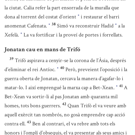
la ciutat. Calia refer la part ensorrada de la muralla que
dona al torrent del costat d’orient
i restaurar el barri
*
38
anomenat Cafenata.
Simó va reconstruir Hadid
a la
*
*
Xefelà.
La va fortificar i la proveí de portes i forrellats.
*
Jonatan cau en mans de Trifó
39
Trifó aspirava a cenyir-se la corona de l’Àsia, després
40
d’eliminar el rei Antíoc.
Però, preveient l’oposició i la
*
guerra oberta de Jonatan, cercava la manera d’agafar-lo i
41
matar-lo. I així emprengué la marxa cap a Bet-Xean.
A
*
Bet-Xean va sortir-li al pas Jonatan amb quaranta mil
42
homes, tots bons guerrers.
Quan Trifó el va veure amb
aquell exèrcit tan nombrós, no gosà emprendre cap acció
43
contra ell.
Ben al contrari, el va rebre amb tots els
honors i l’omplí d’obsequis, el va presentar als seus amics i