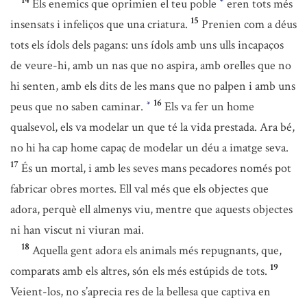
14
Els enemics que oprimien el teu poble
eren tots més
*
15
insensats i infeliços que una criatura.
Prenien com a déus
tots els ídols dels pagans: uns ídols amb uns ulls incapaços
de veure-hi, amb un nas que no aspira, amb orelles que no
hi senten, amb els dits de les mans que no palpen i amb uns
16
peus que no saben caminar.
Els va fer un home
*
qualsevol, els va modelar un que té la vida prestada. Ara bé,
no hi ha cap home capaç de modelar un déu a imatge seva.
17
És un mortal, i amb les seves mans pecadores només pot
fabricar obres mortes. Ell val més que els objectes que
adora, perquè ell almenys viu, mentre que aquests objectes
ni han viscut ni viuran mai.
18
Aquella gent adora els animals més repugnants, que,
19
comparats amb els altres, són els més estúpids de tots.
Veient-los, no s’aprecia res de la bellesa que captiva en