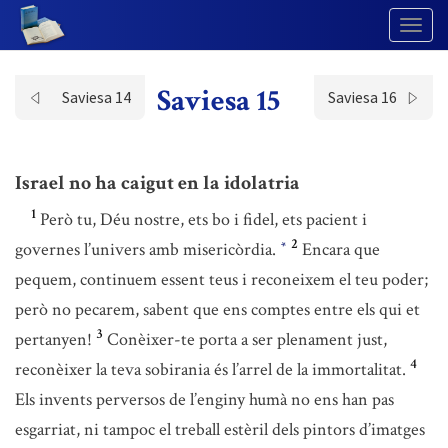
Togg
Navig
Saviesa 15
Saviesa 14
Saviesa 16
Israel no ha caigut en la idolatria
1
Però tu, Déu nostre, ets bo i fidel, ets pacient i
2
governes l’univers amb misericòrdia.
Encara que
*
pequem, continuem essent teus i reconeixem el teu poder;
però no pecarem, sabent que ens comptes entre els qui et
3
pertanyen!
Conèixer-te porta a ser plenament just,
4
reconèixer la teva sobirania és l’arrel de la immortalitat.
Els invents perversos de l’enginy humà no ens han pas
esgarriat, ni tampoc el treball estèril dels pintors d’imatges