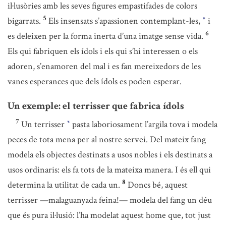
il·lusòries amb les seves figures empastifades de colors
5
bigarrats.
Els insensats s’apassionen contemplant-les,
i
*
6
es deleixen per la forma inerta d’una imatge sense vida.
Els qui fabriquen els ídols i els qui s’hi interessen o els
adoren, s’enamoren del mal i es fan mereixedors de les
vanes esperances que dels ídols es poden esperar.
Un exemple: el terrisser que fabrica ídols
7
Un terrisser
pasta laboriosament l’argila tova i modela
*
peces de tota mena per al nostre servei. Del mateix fang
modela els objectes destinats a usos nobles i els destinats a
usos ordinaris: els fa tots de la mateixa manera. I és ell qui
8
determina la utilitat de cada un.
Doncs bé, aquest
terrisser —malaguanyada feina!— modela del fang un déu
que és pura il·lusió: l’ha modelat aquest home que, tot just