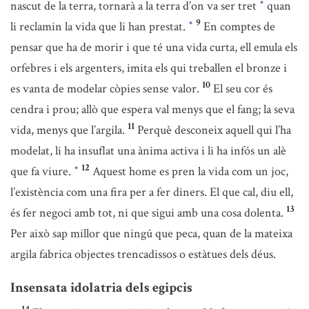
nascut de la terra, tornarà a la terra d’on va ser tret
quan
*
9
li reclamin la vida que li han prestat.
En comptes de
*
pensar que ha de morir i que té una vida curta, ell emula els
orfebres i els argenters, imita els qui treballen el bronze i
10
es vanta de modelar còpies sense valor.
El seu cor és
cendra i prou; allò que espera val menys que el fang; la seva
11
vida, menys que l’argila.
Perquè desconeix aquell qui l’ha
modelat, li ha insuflat una ànima activa i li ha infós un alè
12
que fa viure.
Aquest home es pren la vida com un joc,
*
l’existència com una fira per a fer diners. El que cal, diu ell,
13
és fer negoci amb tot, ni que sigui amb una cosa dolenta.
Per això sap millor que ningú que peca, quan de la mateixa
argila fabrica objectes trencadissos o estàtues dels déus.
Insensata idolatria dels egipcis