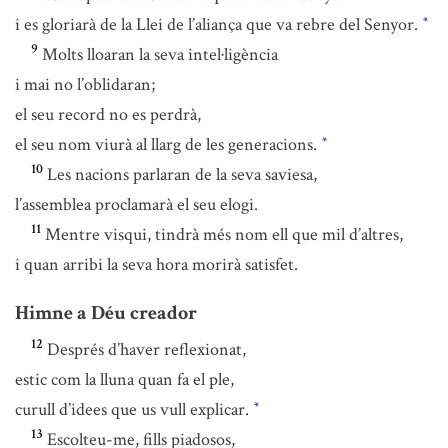
i es gloriarà de la Llei de l’aliança que va rebre del Senyor.
*
9
Molts lloaran la seva intel·ligència
i mai no l’oblidaran;
el seu record no es perdrà,
el seu nom viurà al llarg de les generacions.
*
10
Les nacions parlaran de la seva saviesa,
l’assemblea proclamarà el seu elogi.
11
Mentre visqui, tindrà més nom ell que mil d’altres,
i quan arribi la seva hora morirà satisfet.
Himne a Déu creador
12
Després d’haver reflexionat,
estic com la lluna quan fa el ple,
curull d’idees que us vull explicar.
*
13
Escolteu-me, fills piadosos,