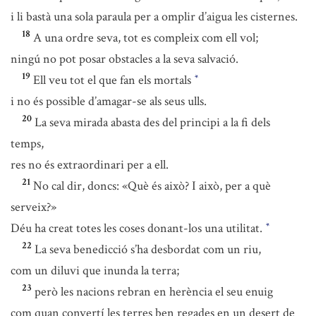
i li bastà una sola paraula per a omplir d’aigua les cisternes.
18
A una ordre seva, tot es compleix com ell vol;
ningú no pot posar obstacles a la seva salvació.
19
Ell veu tot el que fan els mortals
*
i no és possible d’amagar-se als seus ulls.
20
La seva mirada abasta des del principi a la fi dels
temps,
res no és extraordinari per a ell.
21
No cal dir, doncs: «Què és això? I això, per a què
serveix?»
Déu ha creat totes les coses donant-los una utilitat.
*
22
La seva benedicció s’ha desbordat com un riu,
com un diluvi que inunda la terra;
23
però les nacions rebran en herència el seu enuig
com quan convertí les terres ben regades en un desert de