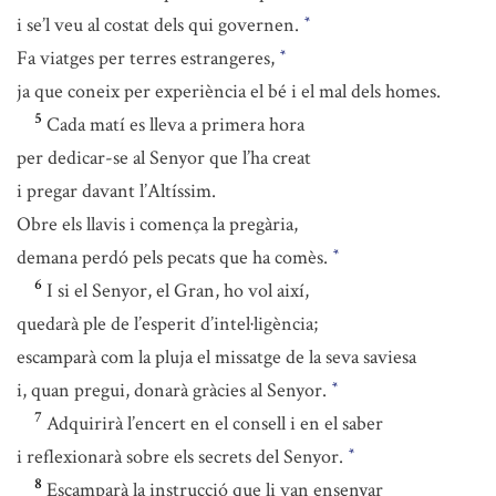
i se’l veu al costat dels qui governen.
*
Fa viatges per terres estrangeres,
*
ja que coneix per experiència el bé i el mal dels homes.
5
Cada matí es lleva a primera hora
per dedicar-se al Senyor que l’ha creat
i pregar davant l’Altíssim.
Obre els llavis i comença la pregària,
demana perdó pels pecats que ha comès.
*
6
I si el Senyor, el Gran, ho vol així,
quedarà ple de l’esperit d’intel·ligència;
escamparà com la pluja el missatge de la seva saviesa
i, quan pregui, donarà gràcies al Senyor.
*
7
Adquirirà l’encert en el consell i en el saber
i reflexionarà sobre els secrets del Senyor.
*
8
Escamparà la instrucció que li van ensenyar