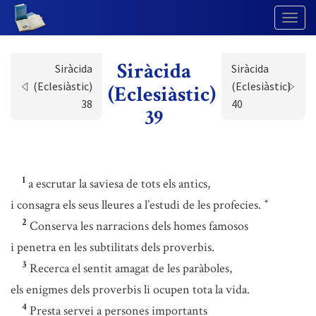
Togg
Navig
Siràcida
Siràcida
Siràcida
(Eclesiàstic)
(Eclesiàstic)
(Eclesiàstic)
38
40
39
1
a escrutar la saviesa de tots els antics,
i consagra els seus lleures a l’estudi de les profecies.
*
2
Conserva les narracions dels homes famosos
i penetra en les subtilitats dels proverbis.
3
Recerca el sentit amagat de les paràboles,
els enigmes dels proverbis li ocupen tota la vida.
4
Presta servei a persones importants