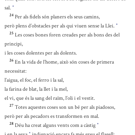
sal.
*
24
Per als fidels són planers els seus camins,
però plens d’obstacles per als qui viuen sense la Llei.
*
25
Les coses bones foren creades per als bons des del
principi,
i les coses dolentes per als dolents.
26
En la vida de l’home, això són coses de primera
necessitat:
l’aigua, el foc, el ferro i la sal,
la farina de blat, la llet i la mel,
el vi, que és la sang del raïm, l’oli i el vestit.
27
Totes aquestes coses son un bé per als piadosos,
però per als pecadors es transformen en mal.
28
Déu ha creat alguns vents com a càstig
*
i en la seva
indignació encara fa més greu el flagell;
*