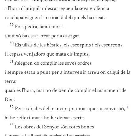
a l’hora d’aniquilar descarreguen la seva violència
i així apaivaguen la irritació del qui els ha creat.
29
Foc, pedra, fam i mort,
tot això ha estat creat per a castigar.
30
Els ullals de les bèsties, els escorpins i els escurçons,
i l’espasa venjadora que mata els impius,
31
s’alegren de complir les seves ordres
i sempre estan a punt per a intervenir arreu on calgui de la
terra:
quan és l’hora, mai no deixen de complir el manament de
Déu.
32
Per això, des del principi jo tenia aquesta convicció,
*
hi he reflexionat i ho he deixat escrit:
33
Les obres del Senyor són totes bones
i, quan cal, ell satisfà qualsevol necessitat.