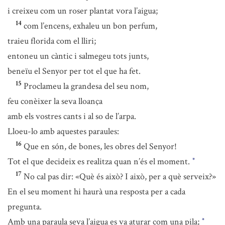
i creixeu com un roser plantat vora l’aigua;
14
com l’encens, exhaleu un bon perfum,
traieu florida com el lliri;
entoneu un càntic i salmegeu tots junts,
beneïu el Senyor per tot el que ha fet.
15
Proclameu la grandesa del seu nom,
feu conèixer la seva lloança
amb els vostres cants i al so de l’arpa.
Lloeu-lo amb aquestes paraules:
16
Que en són, de bones, les obres del Senyor!
Tot el que decideix es realitza quan n’és el moment.
*
17
No cal pas dir: «Què és això? I això, per a què serveix?»
En el seu moment hi haurà una resposta per a cada
pregunta.
Amb una paraula seva l’aigua es va aturar com una pila;
*