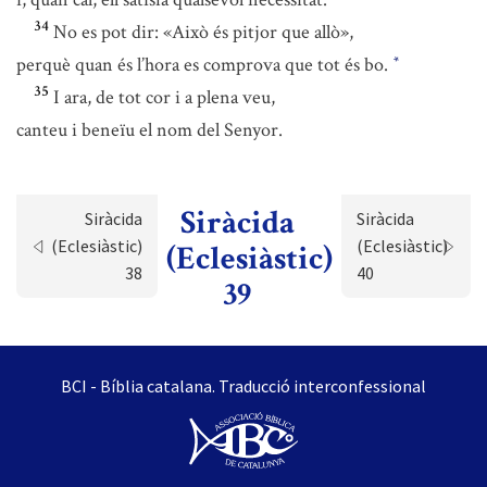
34
No es pot dir: «Això és pitjor que allò»,
perquè quan és l’hora es comprova que tot és bo.
*
35
I ara, de tot cor i a plena veu,
canteu i beneïu el nom del Senyor.
Siràcida
Siràcida
Siràcida
(Eclesiàstic)
(Eclesiàstic)
(Eclesiàstic)
38
40
39
BCI - Bíblia catalana. Traducció interconfessional