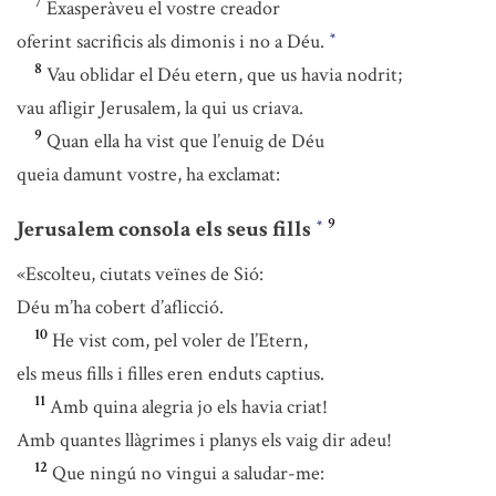
7
Exasperàveu el vostre creador
oferint sacrificis als dimonis i no a Déu.
*
8
Vau oblidar el Déu etern, que us havia nodrit;
vau afligir Jerusalem, la qui us criava.
9
Quan ella ha vist que l’enuig de Déu
queia damunt vostre, ha exclamat:
9
Jerusalem consola els seus fills
*
«Escolteu, ciutats veïnes de Sió:
Déu m’ha cobert d’aflicció.
10
He vist com, pel voler de l’Etern,
els meus fills i filles eren enduts captius.
11
Amb quina alegria jo els havia criat!
Amb quantes llàgrimes i planys els vaig dir adeu!
12
Que ningú no vingui a saludar-me: