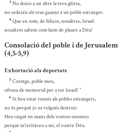
3
No donis a un altre la teva glòria,
no cedeixis els teus guanys a un poble estranger.
4
Que en som, de feliços, nosaltres, Israel:
nosaltres sabem com hem de plaure a Déu!
Consolació del poble i de Jerusalem
(4,5-5,9)
Exhortació als deportats
5
Coratge, poble meu,
ofrena de memorial per a tot Israel!
*
6
Si heu estat venuts als pobles estrangers,
no és perquè jo us volgués destruir.
Heu caigut en mans dels vostres enemics
perquè m’irritàveu a mi, el vostre Déu.