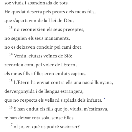
soc viuda i abandonada de tots.
He quedat deserta pels pecats dels meus fills,
que s’apartaven de la Llei de Déu;
13
no reconeixien els seus preceptes,
no seguien els seus manaments,
no es deixaven conduir pel camí dret.
14
Veniu, ciutats veïnes de Sió:
recordeu com, pel voler de l’Etern,
els meus fills i filles eren enduts captius.
15
L’Etern ha enviat contra ells una nació llunyana,
desvergonyida i de llengua estrangera,
que no respecta els vells ni s’apiada dels infants.
*
16
S’han endut els fills que jo, viuda, m’estimava,
m’han deixat tota sola, sense filles.
17
»I jo, en què us podré socórrer?