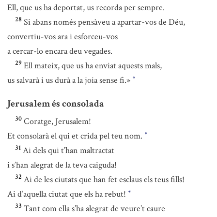
Ell, que us ha deportat, us recorda per sempre.
28
Si abans només pensàveu a apartar-vos de Déu,
convertiu-vos ara i esforceu-vos
a cercar-lo encara deu vegades.
29
Ell mateix, que us ha enviat aquests mals,
us salvarà i us durà a la joia sense fi.»
*
Jerusalem és consolada
30
Coratge, Jerusalem!
Et consolarà el qui et crida pel teu nom.
*
31
Ai dels qui t’han maltractat
i s’han alegrat de la teva caiguda!
32
Ai de les ciutats que han fet esclaus els teus fills!
Ai d’aquella ciutat que els ha rebut!
*
33
Tant com ella s’ha alegrat de veure’t caure