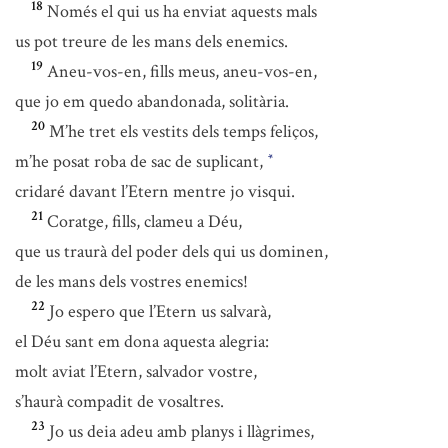
18
Només el qui us ha enviat aquests mals
us pot treure de les mans dels enemics.
19
Aneu-vos-en, fills meus, aneu-vos-en,
que jo em quedo abandonada, solitària.
20
M’he tret els vestits dels temps feliços,
m’he posat roba de sac de suplicant,
*
cridaré davant l’Etern mentre jo visqui.
21
Coratge, fills, clameu a Déu,
que us traurà del poder dels qui us dominen,
de les mans dels vostres enemics!
22
Jo espero que l’Etern us salvarà,
el Déu sant em dona aquesta alegria:
molt aviat l’Etern, salvador vostre,
s’haurà compadit de vosaltres.
23
Jo us deia adeu amb planys i llàgrimes,