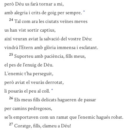
però Déu us farà tornar a mi,
amb alegria i crits de goig per sempre.
*
24
Tal com ara les ciutats veïnes meves
us han vist sortir captius,
així veuran aviat la salvació del vostre Déu:
vindrà l’Etern amb glòria immensa i esclatant.
25
Suporteu amb paciència, fills meus,
el pes de l’enuig de Déu.
L’enemic t’ha perseguit,
però aviat el veuràs derrotat,
li posaràs el peu al coll.
*
26
Els meus fills delicats hagueren de passar
per camins pedregosos,
se’ls emportaven com un ramat que l’enemic hagués robat.
27
Coratge, fills, clameu a Déu!