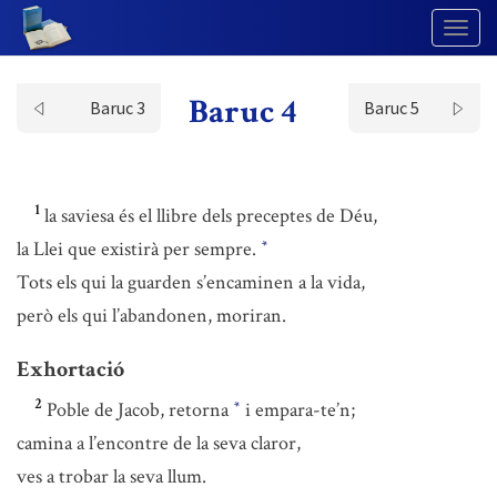
Togg
Navig
Baruc 4
Baruc 3
Baruc 5
1
la saviesa és el llibre dels preceptes de Déu,
la Llei que existirà per sempre.
*
Tots els qui la guarden s’encaminen a la vida,
però els qui l’abandonen, moriran.
Exhortació
2
Poble de Jacob, retorna
i empara-te’n;
*
camina a l’encontre de la seva claror,
ves a trobar la seva llum.