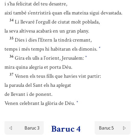
i s’ha felicitat del teu desastre,
així també s’entristirà quan ella mateixa sigui devastada.
34
Li llevaré l’orgull de ciutat molt poblada,
la seva altivesa acabarà en un gran plany.
35
Dies i dies l’Etern la tindrà cremant,
temps i més temps hi habitaran els dimonis.
*
36
Gira els ulls a l’orient, Jerusalem:
*
mira quina alegria et porta Déu.
37
Venen els teus fills que havies vist partir:
la paraula del Sant els ha aplegat
de llevant i de ponent.
Venen celebrant la glòria de Déu.
*
Baruc 4
Baruc 3
Baruc 5