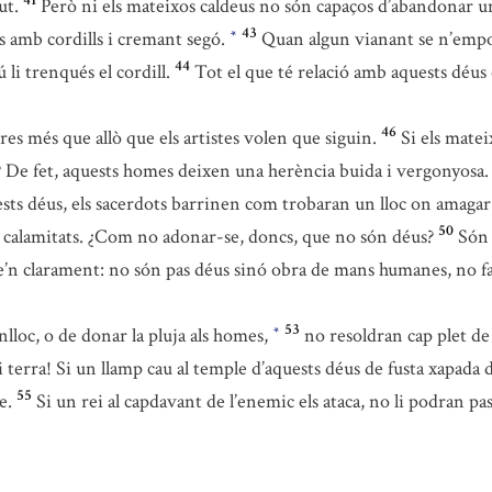
41
ut.
Però ni els mateixos caldeus no són capaços d’abandonar 
43
es amb cordills i cremant segó.
Quan algun vianant se n’empor
*
44
 li trenqués el cordill.
Tot el que té relació amb aquests déus
46
es més que allò que els artistes volen que siguin.
Si els mate
t? De fet, aquests homes deixen una herència buida i vergonyosa.
sts déus, els sacerdots barrinen com trobaran un lloc on amagar
50
es calamitats. ¿Com no adonar-se, doncs, que no són déus?
Són 
-se’n clarament: no són pas déus sinó obra de mans humanes, no fa
53
nlloc, o de donar la pluja als homes,
no resoldran cap plet de 
*
 terra! Si un llamp cau al temple d’aquests déus de fusta xapada de
55
e.
Si un rei al capdavant de l’enemic els ataca, no li podran pas 