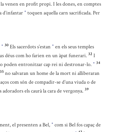
ts la venen en profit propi. I les dones, en comptes
ba d’infantar
toquen aquella carn sacrificada. Per
*
30
?
Els sacerdots s’estan
en els seus temples
*
*
32
us déus com ho farien en un àpat funerari.
I
34
No poden entronitzar cap rei ni destronar-lo.
*
35
no salvaran un home de la mort ni alliberaran
aços com són de compadir-se d’una viuda o de
39
s adoradors els caurà la cara de vergonya.
ment, el presenten a Bel,
com si Bel fos capaç de
*