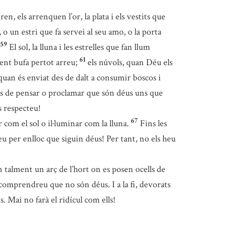
en, els arrenquen l’or, la plata i els vestits que
, o un estri que fa servei al seu amo, o la porta
59
El sol, la lluna i les estrelles que fan llum
61
ent bufa pertot arreu;
els núvols, quan Déu els
quan és enviat des de dalt a consumir boscos i
es de pensar o proclamar que són déus uns que
s respecteu!
67
 com el sol o il·luminar com la lluna.
Fins les
u per enlloc que siguin déus! Per tant, no els heu
 talment un arç de l’hort on es posen ocells de
comprendreu que no són déus. I a la fi, devorats
. Mai no farà el ridícul com ells!