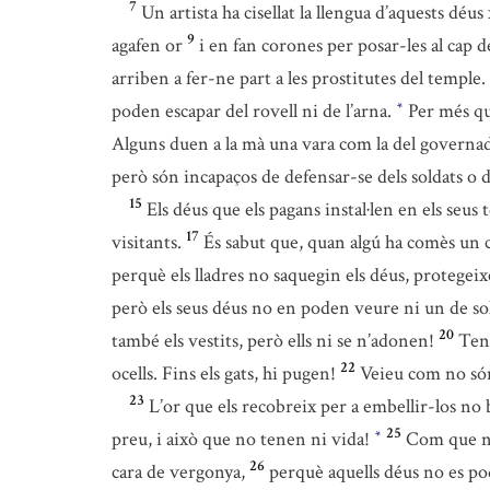
7
Un artista ha cisellat la llengua d’aquests déu
9
agafen or
i en fan corones per posar-les al cap de
arriben a fer-ne part a les prostitutes del temple.
poden escapar del rovell ni de l’arna.
Per més qu
*
Alguns duen a la mà una vara com la del governado
però són incapaços de defensar-se dels soldats o d
15
Els déus que els pagans instal·len en els seus
17
visitants.
És sabut que, quan algú ha comès un c
perquè els lladres no saquegin els déus, protegeix
però els seus déus no en poden veure ni un de sol
20
també els vestits, però ells ni se n’adonen!
Tene
22
ocells. Fins els gats, hi pugen!
Veieu com no són
23
L’or que els recobreix per a embellir-los no br
25
preu, i això que no tenen ni vida!
Com que no 
*
26
cara de vergonya,
perquè aquells déus no es pod