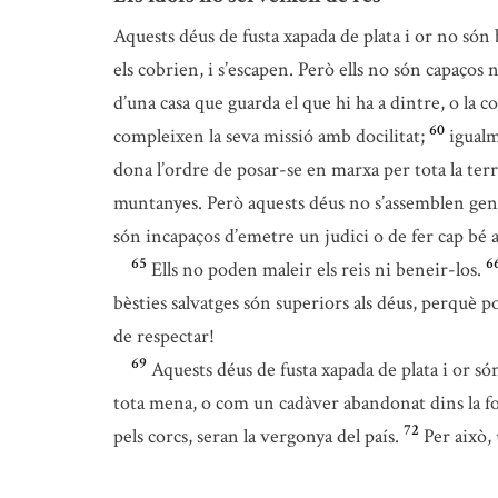
Aquests déus de fusta xapada de plata i or no són 
els cobrien, i s’escapen. Però ells no són capaços n
d’una casa que guarda el que hi ha a dintre, o la c
60
compleixen la seva missió amb docilitat;
igualm
dona l’ordre de posar-se en marxa per tota la terra
muntanyes. Però aquests déus no s’assemblen gens 
són incapaços d’emetre un judici o de fer cap bé 
65
6
Ells no poden maleir els reis ni beneir-los.
bèsties salvatges són superiors als déus, perquè p
de respectar!
69
Aquests déus de fusta xapada de plata i or só
tota mena, o com un cadàver abandonat dins la fo
72
pels corcs, seran la vergonya del país.
Per això,