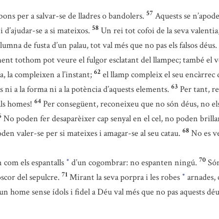
57
bons per a salvar-se de lladres o bandolers.
Aquests se n’apoder
58
i d’ajudar-se a si mateixos.
Un rei tot cofoi de la seva valentia
olumna de fusta d’un palau, tot val més que no pas els falsos déus.
ent tothom pot veure el fulgor esclatant del llampec; també el v
62
, la compleixen a l’instant;
el llamp compleix el seu encàrrec 
63
ni a la forma ni a la potència d’aquests elements.
Per tant, r
64
als homes!
Per consegüent, reconeixeu que no són déus, no el
6
No poden fer desaparèixer cap senyal en el cel, no poden brillar
68
oden valer-se per si mateixes i amagar-se al seu catau.
No es ve
70
n com els espantalls
d’un cogombrar: no espanten ningú.
Són
*
71
scor del sepulcre.
Mirant la seva porpra i les robes
arnades, 
*
 un home sense ídols i fidel a Déu val més que no pas aquests déus