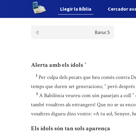
Llegir la Bíblia
Cercador av
Baruc 5
Alerta amb els ídols
*
1
Per culpa dels pecats que heu comès contra Dé
temps que duren set generacions;
però després u
*
3
A Babilònia veureu com són passejats a coll
*
també vosaltres als estrangers! Que no se us enc
vosaltres digueu dins vostre: «A tu sol, Senyor, 
Els ídols són tan sols aparença