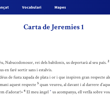
ançat
Vocabulari
Mapes
Carta de Jeremies 1
2
u, Nabucodonosor, rei dels babilonis, us deportarà al seu país.
s en faré sortir sans i estalvis.
déus de fusta xapada de plata i or i que inspiren gran respecte al
5
omani aquest respecte
quan veureu, al davant i al darrere d’aque
6
hem d’adorar!»
El meu àngel
us acompanya, ell vetlla sobre vosa
*