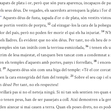
s xapats de plata i or, però que són pura aparença, incapaços de pa
ls seus déus. De vegades, els sacerdots arrenquen la plata i l’or d
Aquests déus de fusta, xapada d’or o de plata, són vestits vist
*
12
e portin vestits de porpra,
cal eixugar-los la cara de la polse
14
r del país, però no poden fer morir el qui els ha injuriat.
N’h
els lladres. És evident que no són déus. Per tant, no els heu de 
16
 temples són tan inútils com la terrissa esmicolada,
i tenen els u
rim de lesa majestat, el tanquen ben tancat com a condemnat a m
18
en els temples d’aquests amb portes, panys i forrellats,
i encen
19
.
Aquests déus són com una biga del temple: «Té el cor corcat»
21
n la cara ennegrida del fum del temple.
Sobre el seu cap i el 
 déus? Per tant, no els respecteu!
illarà pas si no el neteja ningú. Si ni tan sols sentien res quan e
tenen peus, han de ser passejats a coll. Així demostren a la gent
en aixecar si mai cauen a terra. Quan els poses drets, no es pode