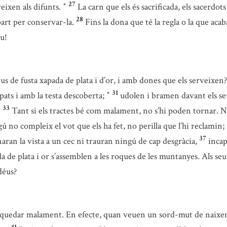
27
eixen als difunts.
La carn que els és sacrificada, els sacerdo
*
28
part per conservar-la.
Fins la dona que té la regla o la que aca
u!
 de fusta xapada de plata i d’or, i amb dones que els serveixen
31
apats i amb la testa descoberta;
udolen i bramen davant els se
*
33
.
Tant si els tractes bé com malament, no s’hi poden tornar. 
 no compleix el vot que els ha fet, no perilla que l’hi reclamin;
37
aran la vista a un cec ni trauran ningú de cap desgràcia,
incap
a de plata i or s’assemblen a les roques de les muntanyes. Als seu
déus?
s quedar malament. En efecte, quan veuen un sord-mut de naixe