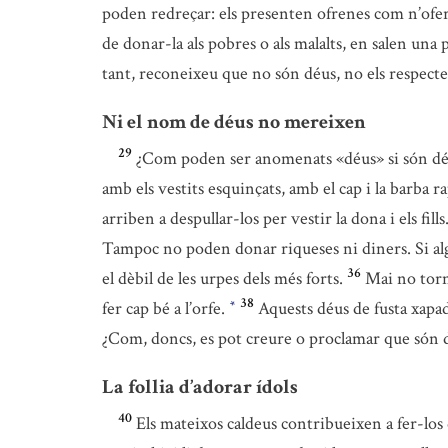
poden redreçar: els presenten ofrenes com n’ofer
de donar-la als pobres o als malalts, en salen una 
tant, reconeixeu que no són déus, no els respecte
Ni el nom de déus no mereixen
29
¿Com poden ser anomenats «déus» si són déus
amb els vestits esquinçats, amb el cap i la barba r
arriben a despullar-los per vestir la dona i els fills
Tampoc no poden donar riqueses ni diners. Si algú
36
el dèbil de les urpes dels més forts.
Mai no torn
38
fer cap bé a l’orfe.
Aquests déus de fusta xapad
*
¿Com, doncs, es pot creure o proclamar que són 
La follia d’adorar ídols
40
Els mateixos caldeus contribueixen a fer-lo