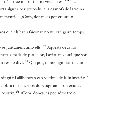
42
uns déus que no senten ni veuen res!
Les
*
ta alguna per jeure-hi, ella es mofa de la veïna
 és mentida. ¿Com, doncs, es pot creure o
ixos que els han afaiçonat no viuran gaire temps,
49
-se juntament amb ells.
Aquests déus no
fusta xapada de plata i or, i aviat es veurà que són
51
n res de diví.
Qui pot, doncs, ignorar que no
ningú ni alliberaran cap víctima de la injustícia:
*
 plata i or, els sacerdots fugiran a correcuita,
56
resistir.
¿Com, doncs, es pot admetre o