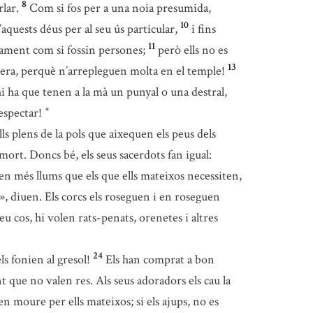
8
rlar.
Com si fos per a una noia presumida,
10
’aquests déus per al seu ús particular,
i fins
11
osament com si fossin persones;
però ells no es
13
guera, perquè n’arrepleguen molta en el temple!
i ha que tenen a la mà un punyal o una destral,
respectar!
*
lls plens de la pols que aixequen els peus dels
ort. Doncs bé, els seus sacerdots fan igual:
en més llums que els que ells mateixos necessiten,
, diuen. Els corcs els roseguen i en roseguen
seu cos, hi volen rats-penats, orenetes i altres
24
ls fonien al gresol!
Els han comprat a bon
 que no valen res. Als seus adoradors els cau la
n moure per ells mateixos; si els ajups, no es