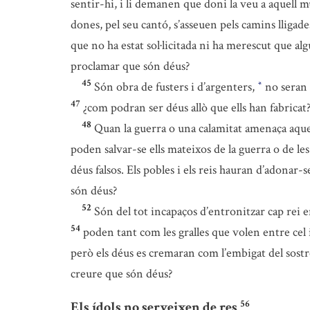
sentir-hi, i li demanen que doni la veu a aquell m
dones, pel seu cantó, s’asseuen pels camins lligad
que no ha estat sol·licitada ni ha merescut que algú
proclamar que són déus?
45
Són obra de fusters i d’argenters,
no seran r
*
47
¿com podran ser déus allò que ells han fabrica
48
Quan la guerra o una calamitat amenaça aque
poden salvar-se ells mateixos de la guerra o de l
déus falsos. Els pobles i els reis hauran d’adonar
són déus?
52
Són del tot incapaços d’entronitzar cap rei e
54
poden tant com les gralles que volen entre cel i
però els déus es cremaran com l’embigat del sostr
creure que són déus?
56
Els ídols no serveixen de res