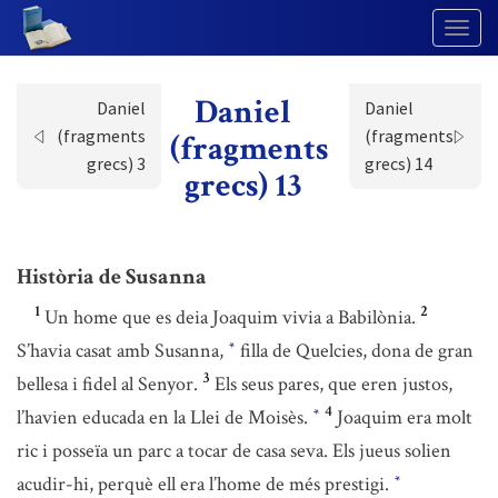
Togg
Navig
Daniel
Daniel
Daniel
(fragments
(fragments
(fragments
grecs) 3
grecs) 14
grecs) 13
Història de Susanna
1
2
Un home que es deia Joaquim vivia a Babilònia.
S’havia casat amb Susanna,
filla de Quelcies, dona de gran
*
3
bellesa i fidel al Senyor.
Els seus pares, que eren justos,
4
l’havien educada en la Llei de Moisès.
Joaquim era molt
*
ric i posseïa un parc a tocar de casa seva. Els jueus solien
acudir-hi, perquè ell era l’home de més prestigi.
*