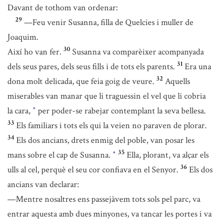
Davant de tothom van ordenar:
29
—Feu venir Susanna, filla de Quelcies i muller de
Joaquim.
30
Així ho van fer.
Susanna va comparèixer acompanyada
31
dels seus pares, dels seus fills i de tots els parents.
Era una
32
dona molt delicada, que feia goig de veure.
Aquells
miserables van manar que li traguessin el vel que li cobria
la cara,
per poder-se rabejar contemplant la seva bellesa.
*
33
Els familiars i tots els qui la veien no paraven de plorar.
34
Els dos ancians, drets enmig del poble, van posar les
35
mans sobre el cap de Susanna.
Ella, plorant, va alçar els
*
36
ulls al cel, perquè el seu cor confiava en el Senyor.
Els dos
ancians van declarar:
—Mentre nosaltres ens passejàvem tots sols pel parc, va
entrar aquesta amb dues minyones, va tancar les portes i va