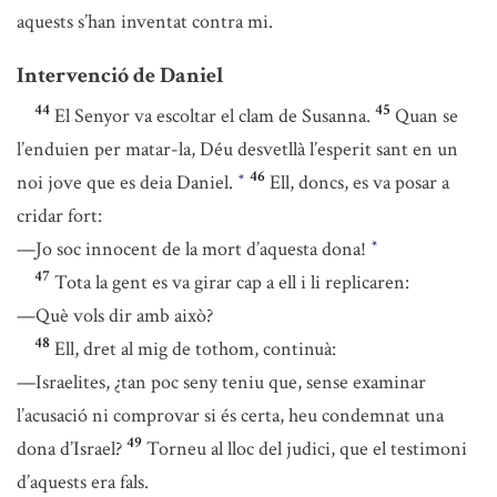
aquests s’han inventat contra mi.
Intervenció de Daniel
44
45
El Senyor va escoltar el clam de Susanna.
Quan se
l’enduien per matar-la, Déu desvetllà l’esperit sant en un
46
noi jove que es deia Daniel.
Ell, doncs, es va posar a
*
cridar fort:
—Jo soc innocent de la mort d’aquesta dona!
*
47
Tota la gent es va girar cap a ell i li replicaren:
—Què vols dir amb això?
48
Ell, dret al mig de tothom, continuà:
—Israelites, ¿tan poc seny teniu que, sense examinar
l’acusació ni comprovar si és certa, heu condemnat una
49
dona d’Israel?
Torneu al lloc del judici, que el testimoni
d’aquests era fals.