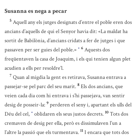
Susanna es nega a pecar
5
Aquell any els jutges designats d’entre el poble eren dos
ancians d’aquells de qui el Senyor havia dit: «La maldat ha
sortit de Babilònia, d’ancians cridats a fer de jutges i que
6
passaven per ser guies del poble.»
Aquests dos
*
freqüentaven la casa de Joaquim, i els qui tenien algun plet
acudien a ells per resoldre’l.
7
Quan al migdia la gent es retirava, Susanna entrava a
8
passejar-se pel parc del seu marit.
Els dos ancians, que
veien cada dia com hi entrava i s’hi passejava, van sentir
9
desig de posseir-la:
perderen el seny i, apartant els ulls del
10
Déu del cel,
oblidaren els seus justos decrets.
Tots dos
*
cremaven de desig per ella, però es dissimulaven l’un a
11
l’altre la passió que els turmentava.
I encara que tots dos