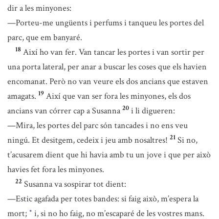
dir a les minyones:
—Porteu-me ungüents i perfums i tanqueu les portes del
parc, que em banyaré.
18
Així ho van fer. Van tancar les portes i van sortir per
una porta lateral, per anar a buscar les coses que els havien
encomanat. Però no van veure els dos ancians que estaven
19
amagats.
Així que van ser fora les minyones, els dos
20
ancians van córrer cap a Susanna
i li digueren:
—Mira, les portes del parc són tancades i no ens veu
21
ningú. Et desitgem, cedeix i jeu amb nosaltres!
Si no,
t’acusarem dient que hi havia amb tu un jove i que per això
havies fet fora les minyones.
22
Susanna va sospirar tot dient:
—Estic agafada per totes bandes: si faig això, m’espera la
mort;
i, si no ho faig, no m’escaparé de les vostres mans.
*