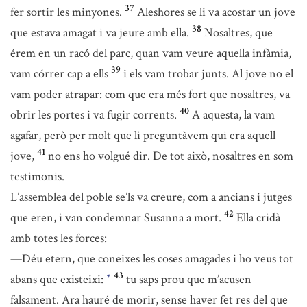
37
fer sortir les minyones.
Aleshores se li va acostar un jove
38
que estava amagat i va jeure amb ella.
Nosaltres, que
érem en un racó del parc, quan vam veure aquella infàmia,
39
vam córrer cap a ells
i els vam trobar junts. Al jove no el
vam poder atrapar: com que era més fort que nosaltres, va
40
obrir les portes i va fugir corrents.
A aquesta, la vam
agafar, però per molt que li preguntàvem qui era aquell
41
jove,
no ens ho volgué dir. De tot això, nosaltres en som
testimonis.
L’assemblea del poble se’ls va creure, com a ancians i jutges
42
que eren, i van condemnar Susanna a mort.
Ella cridà
amb totes les forces:
—Déu etern, que coneixes les coses amagades i ho veus tot
43
abans que existeixi:
tu saps prou que m’acusen
*
falsament. Ara hauré de morir, sense haver fet res del que