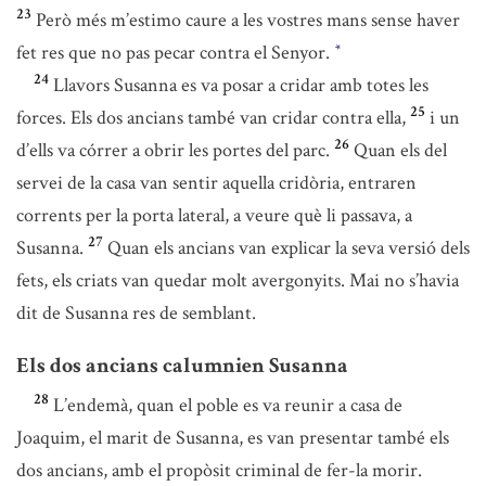
23
Però més m’estimo caure a les vostres mans sense haver
fet res que no pas pecar contra el Senyor.
*
24
Llavors Susanna es va posar a cridar amb totes les
25
forces. Els dos ancians també van cridar contra ella,
i un
26
d’ells va córrer a obrir les portes del parc.
Quan els del
servei de la casa van sentir aquella cridòria, entraren
corrents per la porta lateral, a veure què li passava, a
27
Susanna.
Quan els ancians van explicar la seva versió dels
fets, els criats van quedar molt avergonyits. Mai no s’havia
dit de Susanna res de semblant.
Els dos ancians calumnien Susanna
28
L’endemà, quan el poble es va reunir a casa de
Joaquim, el marit de Susanna, es van presentar també els
dos ancians, amb el propòsit criminal de fer-la morir.