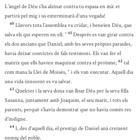
L’àngel de Déu s’ha alzinat contra tu espasa en mà: et
partirà pel mig i us exterminarà d’una vegada!
60
Llavors tota l’assemblea va cridar, i beneïen Déu, que
61
salva els qui esperen en ell.
Després es van girar contra
*
els dos ancians que Daniel, amb les seves pròpies paraules,
havia deixat convictes de fals testimoni. Els van fer el
62
mateix que ells havien maquinat contra el proïsme,
tal
com mana la Llei de Moisès,
i els van executar. Aquell dia
*
una vida innocent es va salvar.
63
Quelcies i la seva dona van lloar Déu per la seva filla
Susanna, juntament amb Joaquim, el seu marit, i tots els
parents, perquè s’havia demostrat que no havia comès res
d’indigne.
64
I, des d’aquell dia, el prestigi de Daniel anà creixent
enmig del poble.