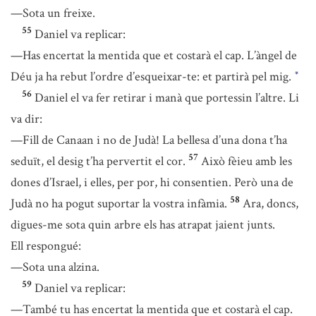
—Sota un freixe.
55
Daniel va replicar:
—Has encertat la mentida que et costarà el cap. L’àngel de
Déu ja ha rebut l’ordre d’esqueixar-te: et partirà pel mig.
*
56
Daniel el va fer retirar i manà que portessin l’altre. Li
va dir:
—Fill de Canaan i no de Judà! La bellesa d’una dona t’ha
57
seduït, el desig t’ha pervertit el cor.
Això fèieu amb les
dones d’Israel, i elles, per por, hi consentien. Però una de
58
Judà no ha pogut suportar la vostra infàmia.
Ara, doncs,
digues-me sota quin arbre els has atrapat jaient junts.
Ell respongué:
—Sota una alzina.
59
Daniel va replicar:
—També tu has encertat la mentida que et costarà el cap.