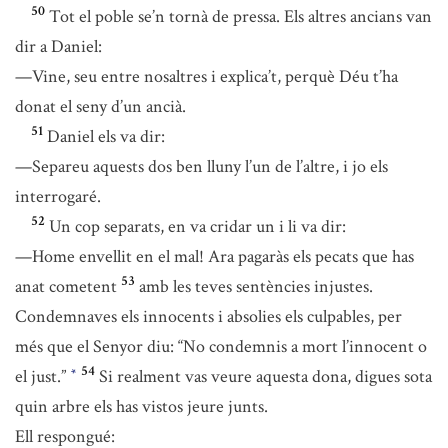
50
Tot el poble se’n tornà de pressa. Els altres ancians van
dir a Daniel:
—Vine, seu entre nosaltres i explica’t, perquè Déu t’ha
donat el seny d’un ancià.
51
Daniel els va dir:
—Separeu aquests dos ben lluny l’un de l’altre, i jo els
interrogaré.
52
Un cop separats, en va cridar un i li va dir:
—Home envellit en el mal! Ara pagaràs els pecats que has
53
anat cometent
amb les teves sentències injustes.
Condemnaves els innocents i absolies els culpables, per
més que el Senyor diu: “No condemnis a mort l’innocent o
54
el just.”
Si realment vas veure aquesta dona, digues sota
*
quin arbre els has vistos jeure junts.
Ell respongué: