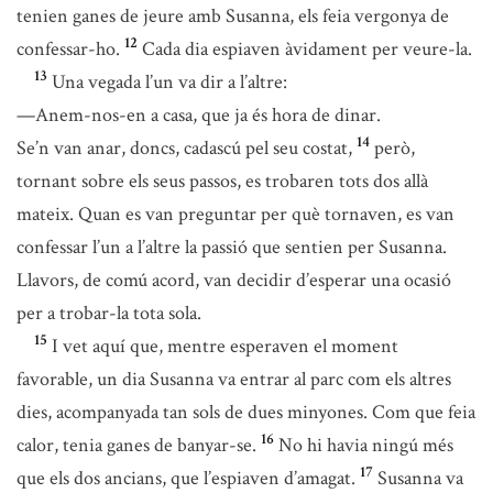
tenien ganes de jeure amb Susanna, els feia vergonya de
12
confessar-ho.
Cada dia espiaven àvidament per veure-la.
13
Una vegada l’un va dir a l’altre:
—Anem-nos-en a casa, que ja és hora de dinar.
14
Se’n van anar, doncs, cadascú pel seu costat,
però,
tornant sobre els seus passos, es trobaren tots dos allà
mateix. Quan es van preguntar per què tornaven, es van
confessar l’un a l’altre la passió que sentien per Susanna.
Llavors, de comú acord, van decidir d’esperar una ocasió
per a trobar-la tota sola.
15
I vet aquí que, mentre esperaven el moment
favorable, un dia Susanna va entrar al parc com els altres
dies, acompanyada tan sols de dues minyones. Com que feia
16
calor, tenia ganes de banyar-se.
No hi havia ningú més
17
que els dos ancians, que l’espiaven d’amagat.
Susanna va