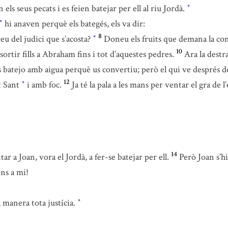
 els seus pecats i es feien batejar per ell al riu Jordà.
*
hi anaven perquè els bategés, els va dir:
*
8
eu del judici que s’acosta?
Doneu els fruits que demana la con
*
10
ortir fills a Abraham fins i tot d’aquestes pedres.
Ara la destra
s batejo amb aigua perquè us convertiu; però el qui ve després de
12
it Sant
i amb foc.
Ja té la pala a les mans per ventar el gra de l
*
14
ar a Joan, vora el Jordà, a fer-se batejar per ell.
Però Joan s’h
ens a mi!
manera tota justícia.
*