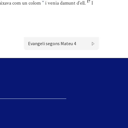
17
 baixava com un colom
i venia damunt d’ell.
I
*
Evangeli segons Mateu 4