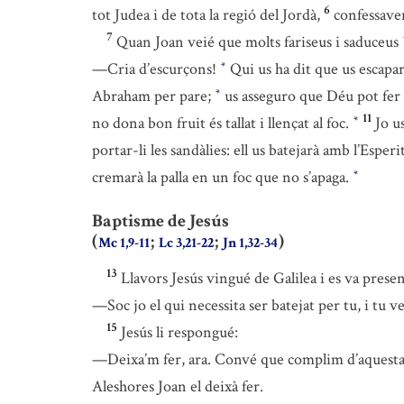
6
tot Judea i de tota la regió del Jordà,
confessaven
7
Quan Joan veié que molts fariseus i saduceus
—Cria d’escurçons!
Qui us ha dit que us escapar
*
Abraham per pare;
us asseguro que Déu pot fer s
*
11
no dona bon fruit és tallat i llençat al foc.
Jo u
*
portar-li les sandàlies: ell us batejarà amb l’Esper
cremarà la palla en un foc que no s’apaga.
*
Baptisme de Jesús
(
;
;
)
Mc 1,9-11
Lc 3,21-22
Jn 1,32-34
13
Llavors Jesús vingué de Galilea i es va present
—Soc jo el qui necessita ser batejat per tu, i tu v
15
Jesús li respongué:
—Deixa’m fer, ara. Convé que complim d’aquesta 
Aleshores Joan el deixà fer.