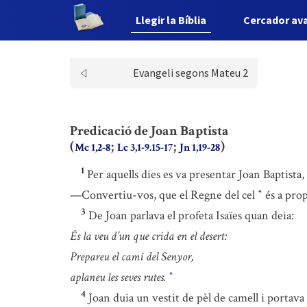
Llegir la Bíblia
Cercador av
Evangeli segons Mateu 2
Predicació de Joan Baptista
(
;
;
)
Mc 1,2-8
Lc 3,1-9.15-17
Jn 1,19-28
1
Per aquells dies es va presentar Joan Baptista
—Convertiu-vos, que el Regne del cel
és a pro
*
3
De Joan parlava el profeta Isaïes quan deia:
És la veu d’un que crida en el desert:
Prepareu el camí del Senyor,
aplaneu les seves rutes.
*
4
Joan duia un vestit de pèl de camell i portava 