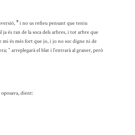
9
versió,
i no us refieu pensant que teniu
l ja és ran de la soca dels arbres, i tot arbre que
 mi és més fort que jo, i jo no soc digne ni de
’era;
arreplegarà el blat i l’entrarà al graner, però
*
i oposava, dient: