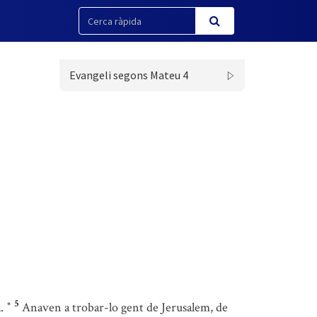
Evangeli segons Mateu 4
5
a.
Anaven a trobar-lo gent de Jerusalem, de
*