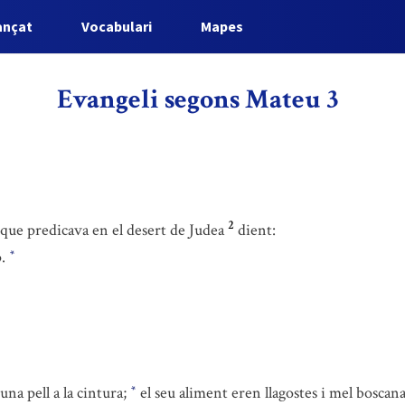
ançat
Vocabulari
Mapes
Evangeli segons Mateu 3
2
, que predicava en el desert de Judea
dient:
p.
*
una pell a la cintura;
el seu aliment eren llagostes i mel boscan
*