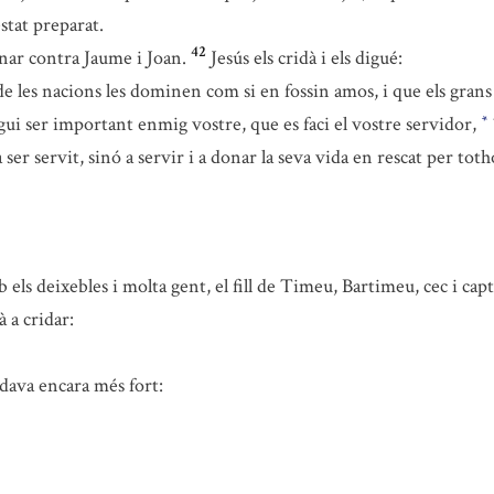
stat preparat.
42
gnar contra Jaume i Joan.
Jesús els cridà i els digué:
e les nacions les dominen com si en fossin amos, i que els grans
lgui ser important enmig vostre, que es faci el vostre servidor,
*
 ser servit, sinó a servir i a donar la seva vida en rescat per to
ls deixebles i molta gent, el fill de Timeu, Bartimeu, cec i capta
 a cridar:
idava encara més fort: