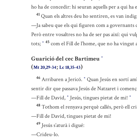
ho ha de concedir: hi seuran aquells per a qui ha e
41
Quan els altres deu ho sentiren, es van indi
—Ja sabeu que els qui figuren com a governants d
Però entre vosaltres no ha de ser pas així: qui vu
45
tots;
com el Fill de l’home, que no ha vingut a
*
Guarició del cec Bartimeu
*
(
;
)
Mt 20,29-34
Lc 18,35-43
46
Arribaren a Jericó.
Quan Jesús en sortí amb e
*
sentir dir que passava Jesús de Natzaret i començà
—Fill de David,
Jesús, tingues pietat de mi!
*
*
48
Tothom el renyava perquè callés, però ell cr
—Fill de David, tingues pietat de mi!
49
Jesús s’aturà i digué:
—Crideu-lo.