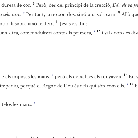
6
 duresa de cor.
Però, des del principi de la creació,
Déu els va fe
9
a sola carn.
Per tant, ja no són dos, sinó una sola carn.
Allò qu
*
11
ntar-li sobre això mateix.
Jesús els diu:
12
una altra, comet adulteri contra la primera,
i si la dona es d
*
14
uè els imposés les mans,
però els deixebles els renyaven.
En v
*
15
impediu, perquè el Regne de Déu és dels qui són com ells.
E
*
nt-los les mans.
*