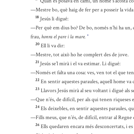
Quan es posava en camí, un home s’acostà corr
—Mestre bo, què haig de fer per a posseir la vida
18
Jesús li digué:
—Per què em dius bo? De bo, només n’hi ha un, 
frau,
honra el pare i la mare.
*
20
Ell li va dir:
—Mestre, tot això ho he complert des de jove.
21
Jesús se’l mirà i el va estimar. Li digué:
—Només et falta una cosa: ves, ven tot el que tens
22
En sentir aquestes paraules, aquell home va
23
Llavors Jesús mirà al seu voltant i digué als s
—Que n’és, de difícil, per als qui tenen riqueses
24
Els deixebles, en sentir aquestes paraules, q
—Fills meus, que n’és, de difícil, entrar al Regne
26
Ells quedaren encara més desconcertats, i es d