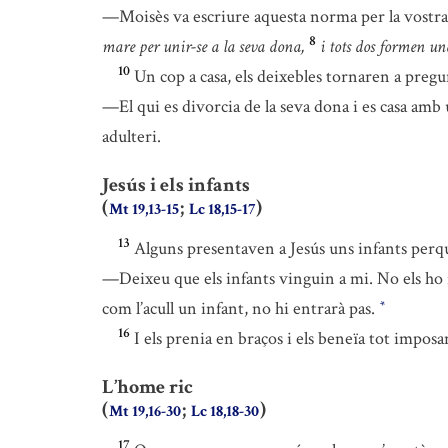
—Moisès va escriure aquesta norma per la vostra
8
mare per unir-se a la seva dona,
i tots dos formen un
10
Un cop a casa, els deixebles tornaren a pregu
—El qui es divorcia de la seva dona i es casa amb 
adulteri.
Jesús i els infants
(
;
)
Mt 19,13-15
Lc 18,15-17
13
Alguns presentaven a Jesús uns infants perq
—Deixeu que els infants vinguin a mi. No els ho 
com l’acull un infant, no hi entrarà pas.
*
16
I els prenia en braços i els beneïa tot imposa
L’home ric
(
;
)
Mt 19,16-30
Lc 18,18-30
17