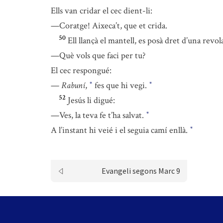
Ells van cridar el cec dient-li:
—Coratge! Aixeca’t, que et crida.
50
Ell llançà el mantell, es posà dret d’una revola
—Què vols que faci per tu?
El cec respongué:
—
Rabuní
,
fes que hi vegi.
*
*
52
Jesús li digué:
—Ves, la teva fe t’ha salvat.
*
A l’instant hi veié i el seguia camí enllà.
*
Evangeli segons Marc 9