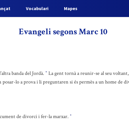
ançat
Vocabulari
Mapes
Evangeli segons Marc 10
 l’altra banda del Jordà.
La gent tornà a reunir-se al seu voltant, 
*
en posar-lo a prova i li preguntaren si és permès a un home de di
ument de divorci i fer-la marxar.
*