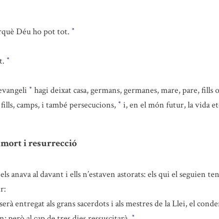
rquè Déu ho pot tot.
*
t.
*
’evangeli
hagi deixat casa, germans, germanes, mare, pare, fills
*
fills, camps, i també persecucions,
i, en el món futur, la vida e
*
 mort i resurrecció
ls anava al davant i ells n’estaven astorats: els qui el seguien te
r:
erà entregat als grans sacerdots i als mestres de la Llei, el co
an; però al cap de tres dies ressuscitarà.
*