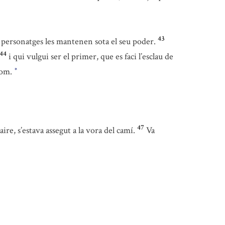
43
 personatges les mantenen sota el seu poder.
44
i qui vulgui ser el primer, que es faci l’esclau de
thom.
*
47
ire, s’estava assegut a la vora del camí.
Va