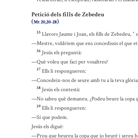
Petició dels fills de Zebedeu
(
)
Mt 20,20-28
35
Llavors Jaume i Joan, els fills de Zebedeu,
s
*
—Mestre, voldríem que ens concedissis el que 
36
Jesús els preguntà:
—Què voleu que faci per vosaltres?
37
Ells li respongueren:
—Concedeix-nos de seure amb tu a la teva glòri
38
Jesús els contestà:
—No sabeu què demaneu. ¿Podeu beure la copa que
39
Ells li respongueren:
—Sí que podem.
Jesús els digué:
—Prou que beureu la copa que jo beuré i sereu ba