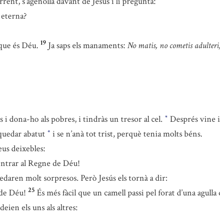
ent, s’agenollà davant de Jesús i li preguntà:
 eterna?
19
que és Déu.
Ja saps els manaments:
No matis, no cometis adulteri
 i dona-ho als pobres, i tindràs un tresor al cel.
Després vine 
*
 quedar abatut
i se n’anà tot trist, perquè tenia molts béns.
*
eus deixebles:
 entrar al Regne de Déu!
uedaren molt sorpresos. Però Jesús els tornà a dir:
25
 de Déu!
És més fàcil que un camell passi pel forat d’una agull
eien els uns als altres: