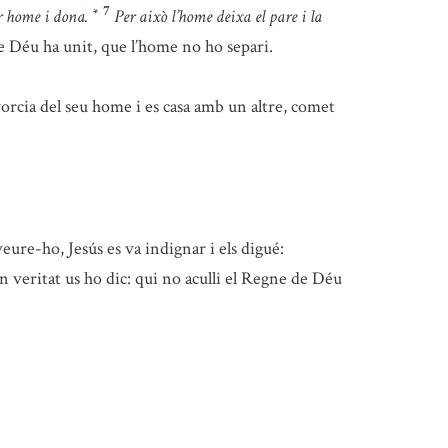
7
r home i dona.
Per això l’home deixa el pare i la
*
e Déu ha unit, que l’home no ho separi.
ivorcia del seu home i es casa amb un altre, comet
eure-ho, Jesús es va indignar i els digué:
n veritat us ho dic: qui no aculli el Regne de Déu