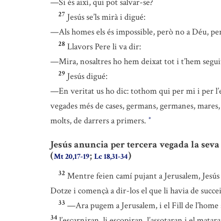
—Si és així, qui pot salvar-se?
27
Jesús se’ls mirà i digué:
—Als homes els és impossible, però no a Déu, pe
28
Llavors Pere li va dir:
—Mira, nosaltres ho hem deixat tot i t’hem segui
29
Jesús digué:
—En veritat us ho dic: tothom qui per mi i per l
vegades més de cases, germans, germanes, mares, 
molts, de darrers a primers.
*
Jesús anuncia per tercera vegada la seva
(
;
)
Mt 20,17-19
Lc 18,31-34
32
Mentre feien camí pujant a Jerusalem, Jesús e
Dotze i començà a dir-los el que li havia de succei
33
—Ara pugem a Jerusalem, i el Fill de l’home s
34
l’escarniran, li escopiran, l’assotaran i el matar