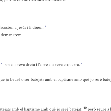
’acosten a Jesús i li diuen:
*
et demanarem.
a
l’un a la teva dreta i l’altre a la teva esquerra.
*
*
 jo beuré o ser batejats amb el baptisme amb què jo seré bate
40
tejats amb el baptisme amb què jo seré batejat;
però seure a 