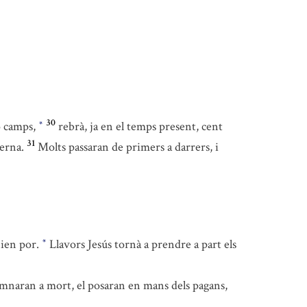
30
 o camps,
rebrà, ja en el temps present, cent
*
31
terna.
Molts passaran de primers a darrers, i
nien por.
Llavors Jesús tornà a prendre a part els
*
ndemnaran a mort, el posaran en mans dels pagans,