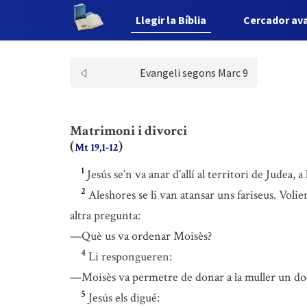
Llegir la Bíblia
Cercador av
Evangeli segons Marc 9
Matrimoni i divorci
(
)
Mt 19,1-12
1
Jesús se’n va anar d’allí al territori de Judea, a
2
Aleshores se li van atansar uns fariseus. Voli
altra pregunta:
—Què us va ordenar Moisès?
4
Li respongueren:
—Moisès va permetre de donar a la muller un doc
5
Jesús els digué: