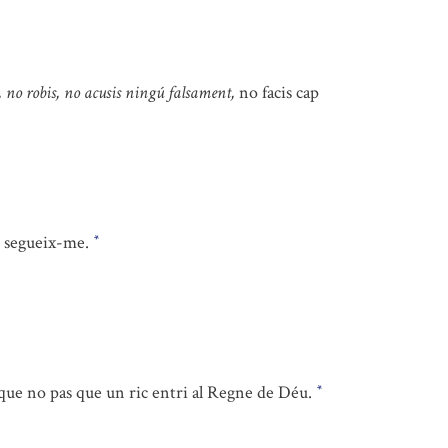
, no robis, no acusis ningú falsament,
no facis cap
i segueix-me.
*
a que no pas que un ric entri al Regne de Déu.
*