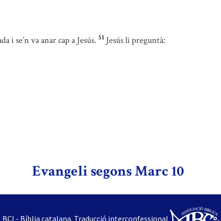
51
da i se’n va anar cap a Jesús.
Jesús li preguntà:
Evangeli segons Marc 10
BCI - Bíblia catalana. Traducció interconfessional