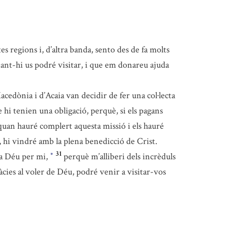
es regions i, d’altra banda, sento des de fa molts
nant-hi us podré visitar, i que em donareu ajuda
cedònia i d’Acaia van decidir de fer una col·lecta
e hi tenien una obligació, perquè, si els pagans
quan hauré complert aquesta missió i els hauré
, hi vindré amb la plena benedicció de Crist.
31
 a Déu per mi,
perquè m’alliberi dels incrèduls
*
cies al voler de Déu, podré venir a visitar-vos