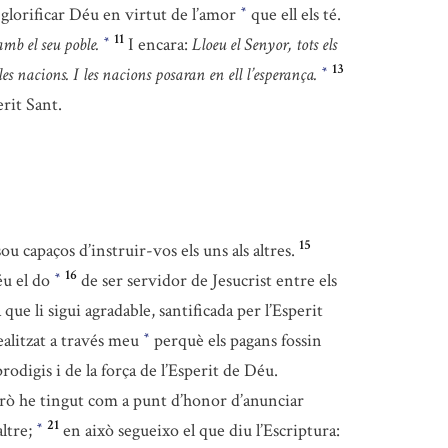
 glorificar Déu en virtut de l’amor
que ell els té.
*
11
amb el seu poble.
I encara:
Lloeu el Senyor, tots els
*
13
es nacions. I les nacions posaran en ell l’esperança.
*
erit Sant.
15
capaços d’instruir-vos els uns als altres.
16
éu el do
de ser servidor de Jesucrist entre els
*
ue li sigui agradable, santificada per l’Esperit
ealitzat a través meu
perquè els pagans fossin
*
odigis i de la força de l’Esperit de Déu.
rò he tingut com a punt d’honor d’anunciar
21
altre;
en això segueixo el que diu l’Escriptura:
*