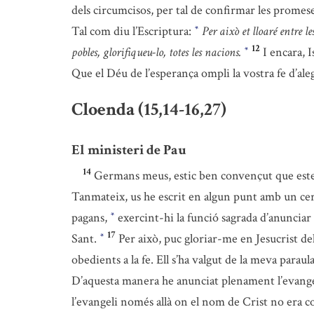
dels circumcisos, per tal de confirmar les promese
Tal com diu l’Escriptura:
Per això et lloaré entre l
*
12
pobles, glorifiqueu-lo, totes les nacions.
I encara, I
*
Que el Déu de l’esperança ompli la vostra fe d’aleg
Cloenda (15,14-16,27)
El ministeri de Pau
14
Germans meus, estic ben convençut que esteu 
Tanmateix, us he escrit en algun punt amb un ce
pagans,
exercint-hi la funció sagrada d’anunciar 
*
17
Sant.
Per això, puc gloriar-me en Jesucrist d
*
obedients a la fe. Ell s’ha valgut de la meva paraul
D’aquesta manera he anunciat plenament l’evange
l’evangeli només allà on el nom de Crist no era co