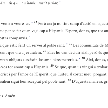
dran els qui no n’havien sentit parlar.
*
23
e venir a veure-us.
Però ara ja no tinc camp d’acció en aquest
*
que penso fer quan vagi cap a Hispània. Espero, doncs, que tot a
 vostra companyia.
*
26
a que estic fent un servei al poble sant.
Les comunitats de Ma
*
27
sant que viu a Jerusalem.
Elles ho van decidir així, però és qu
28
tan obligats a assistir-los amb béns materials.
Així, doncs, 
*
29
r-vos tot anant cap a Hispània.
Sé que, quan us vingui a trobar
st i per l’amor de l’Esperit, que lluiteu al costat meu, pregant
32
usalem sigui ben acceptat pel poble sant.
D’aquesta manera, grà
res. Amén.