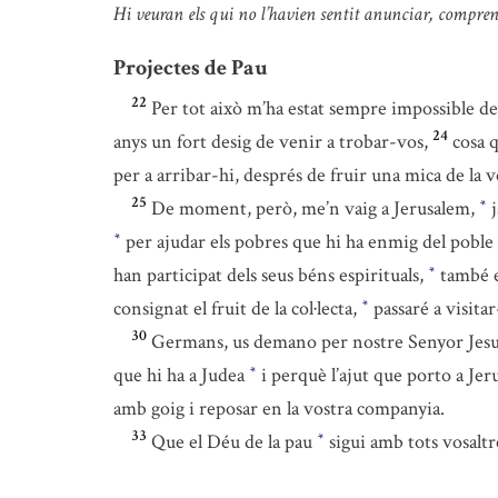
Hi veuran els qui no l’havien sentit anunciar, compren
Projectes de Pau
22
Per tot això m’ha estat sempre impossible d
24
anys un fort desig de venir a trobar-vos,
cosa 
per a arribar-hi, després de fruir una mica de la
25
De moment, però, me’n vaig a Jerusalem,
j
*
per ajudar els pobres que hi ha enmig del poble 
*
han participat dels seus béns espirituals,
també es
*
consignat el fruit de la col·lecta,
passaré a visita
*
30
Germans, us demano per nostre Senyor Jesucri
que hi ha a Judea
i perquè l’ajut que porto a Jer
*
amb goig i reposar en la vostra companyia.
33
Que el Déu de la pau
sigui amb tots vosalt
*