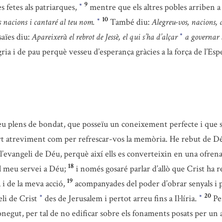
9
s fetes als patriarques,
mentre que els altres pobles arriben a
*
10
es nacions i cantaré al teu nom.
També diu:
Alegreu-vos, nacions, 
*
saïes diu:
Apareixerà el rebrot de Jessè, el qui s’ha d’alçar
a governar l
*
ria i de pau perquè vesseu d’esperança gràcies a la força de l’Esp
plens de bondat, que posseïu un coneixement perfecte i que sou 
rt atreviment com per refrescar-vos la memòria. He rebut de D
l’evangeli de Déu, perquè així ells es converteixin en una ofrena q
18
el meu servei a Déu;
i només gosaré parlar d’allò que Crist ha r
19
a i de la meva acció,
acompanyades del poder d’obrar senyals i pr
20
li de Crist
des de Jerusalem i pertot arreu fins a Il·líria.
Pe
*
*
negut, per tal de no edificar sobre els fonaments posats per un 