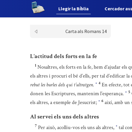
Llegir la Bíblia
Cercador av
Carta als Romans 14
L’actitud dels forts en la fe
1
Nosaltres, els forts en la fe, hem d’ajudar els 
els altres i procuri el bé d’ells, per tal d’edificar 
4
rebut les burles dels qui t’ultratgen.
En efecte, tot 
*
5
donen les Escriptures, mantenim l’esperança.
*
6
els altres, a exemple de Jesucrist;
així, amb un 
*
Al servei els uns dels altres
7
Per això, acolliu-vos els uns als altres,
tal com
*