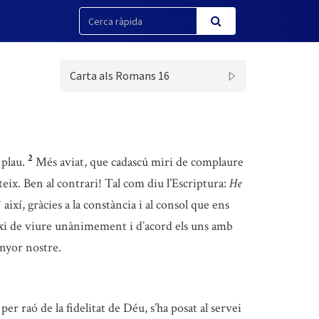
Carta als Romans 16
2
 plau.
Més aviat, que cadascú miri de complaure
eix. Ben al contrari! Tal com diu l’Escriptura:
He
així, gràcies a la constància i al consol que ens
*
ixi de viure unànimement i d’acord els uns amb
enyor nostre.
 per raó de la fidelitat de Déu, s’ha posat al servei