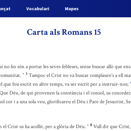
ançat
Vocabulari
Mapes
Carta als Romans 15
qui no ho són a portar les seves febleses, sense buscar allò que ens
3
la comunitat.
Tampoc el Crist no va buscar complaure’s a ell mat
*
el que fou escrit en altre temps, va ser escrit per a instruir-nos;
Que Déu, de qui provenen la constància i el consol, us concede
sol cor i a una sola veu, glorificareu el Déu i Pare de Jesucrist, S
8
 el Crist us ha acollit, per a glòria de Déu.
Vull dir que Crist,
*