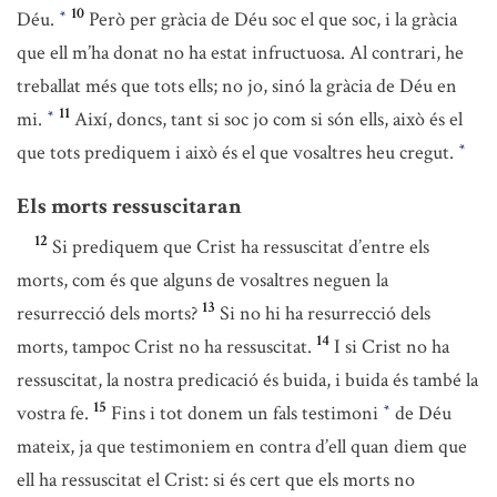
10
Déu.
Però per gràcia de Déu soc el que soc, i la gràcia
*
que ell m’ha donat no ha estat infructuosa. Al contrari, he
treballat més que tots ells; no jo, sinó la gràcia de Déu en
11
mi.
Així, doncs, tant si soc jo com si són ells, això és el
*
que tots prediquem i això és el que vosaltres heu cregut.
*
Els morts ressuscitaran
12
Si prediquem que Crist ha ressuscitat d’entre els
morts, com és que alguns de vosaltres neguen la
13
resurrecció dels morts?
Si no hi ha resurrecció dels
14
morts, tampoc Crist no ha ressuscitat.
I si Crist no ha
ressuscitat, la nostra predicació és buida, i buida és també la
15
vostra fe.
Fins i tot donem un fals testimoni
de Déu
*
mateix, ja que testimoniem en contra d’ell quan diem que
ell ha ressuscitat el Crist: si és cert que els morts no