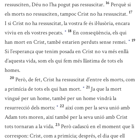
16
ressusciten, Déu no l’ha pogut pas ressuscitar.
Perquè si
17
els morts no ressusciten, tampoc Crist no ha ressuscitat.
I si Crist no ha ressuscitat, la vostra fe és il·lusòria, encara
18
viviu en els vostres pecats.
En conseqüència, els qui
*
19
han mort en Crist, també estarien perduts sense remei.
*
Si l’esperança que tenim posada en Crist no va més enllà
d’aquesta vida, som els qui fem més llàstima de tots els
homes.
20
Però, de fet, Crist ha ressuscitat d’entre els morts, com
21
a primícia de tots els qui han mort.
Ja que la mort
*
vingué per un home, també per un home vindrà la
22
resurrecció dels morts:
així com per la seva unió amb
*
Adam tots moren, així també per la seva unió amb Crist
23
tots tornaran a la vida.
Però cadascú en el moment que li
correspon: Crist, com a primícia; després, el dia que ell