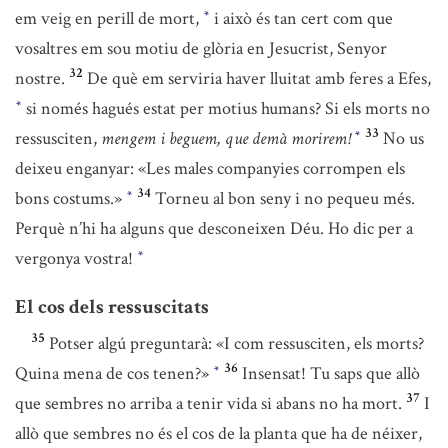
em veig en perill de mort,
i això és tan cert com que
*
vosaltres em sou motiu de glòria en Jesucrist, Senyor
32
nostre.
De què em serviria haver lluitat amb feres a Efes,
si només hagués estat per motius humans? Si els morts no
*
33
ressusciten,
mengem i beguem, que demà morirem!
No us
*
deixeu enganyar: «Les males companyies corrompen els
34
bons costums.»
Torneu al bon seny i no pequeu més.
*
Perquè n’hi ha alguns que desconeixen Déu. Ho dic per a
vergonya vostra!
*
El cos dels ressuscitats
35
Potser algú preguntarà: «I com ressusciten, els morts?
36
Quina mena de cos tenen?»
Insensat! Tu saps que allò
*
37
que sembres no arriba a tenir vida si abans no ha mort.
I
allò que sembres no és el cos de la planta que ha de néixer,