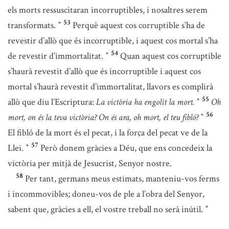
els morts ressuscitaran incorruptibles, i nosaltres serem
53
transformats.
Perquè aquest cos corruptible s’ha de
*
revestir d’allò que és incorruptible, i aquest cos mortal s’ha
54
de revestir d’immortalitat.
Quan aquest cos corruptible
*
s’haurà revestit d’allò que és incorruptible i aquest cos
mortal s’haurà revestit d’immortalitat, llavors es complirà
55
allò que diu l’Escriptura:
La victòria ha engolit la mort.
Oh
*
56
mort, on és la teva victòria? On és ara, oh mort, el teu fibló?
*
El fibló de la mort és el pecat, i la força del pecat ve de la
57
Llei.
Però donem gràcies a Déu, que ens concedeix la
*
victòria per mitjà de Jesucrist, Senyor nostre.
58
Per tant, germans meus estimats, manteniu-vos ferms
i incommovibles; doneu-vos de ple a l’obra del Senyor,
sabent que, gràcies a ell, el vostre treball no serà inútil.
*