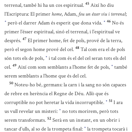
45
terrenal, també hi ha un cos espiritual.
Així ho diu
l’Escriptura: El primer
home
, Adam,
fou un ésser viu i terrenal
;
46
però el darrer Adam és esperit que dona vida.
No és
*
*
primer l’ésser espiritual, sinó el terrenal, i l’espiritual ve
47
després.
El primer home, fet de pols, prové de la terra,
48
però el segon home prové del cel.
Tal com era el de pols
són tots els de pols,
i tal com és el del cel seran tots els del
*
49
cel.
Així com som semblants a l’home fet de pols,
també
*
serem semblants a l’home que és del cel.
50
Noteu-ho bé, germans: la carn i la sang no són capaces
de rebre en herència el Regne de Déu. Allò que és
51
corruptible no pot heretar la vida incorruptible.
I ara
*
us vull revelar un misteri:
no tots morirem, però tots
*
52
serem transformats.
Serà en un instant, en un obrir i
tancar d’ulls, al so de la trompeta final:
la trompeta tocarà i
*