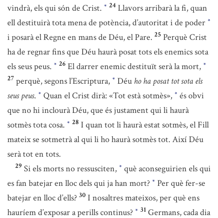
24
vindrà, els qui són de Crist.
Llavors arribarà la fi, quan
*
ell destituirà tota mena de potència, d’autoritat i de poder
*
25
i posarà el Regne en mans de Déu, el Pare.
Perquè Crist
ha de regnar fins que Déu haurà posat tots els enemics sota
26
els seus peus.
El darrer enemic destituït serà la mort,
*
*
27
perquè, segons l’Escriptura,
Déu
ho ha posat tot sota els
*
seus peus
.
Quan el Crist dirà: «Tot està sotmès»,
és obvi
*
*
que no hi inclourà Déu, que és justament qui li haurà
28
sotmès tota cosa.
I quan tot li haurà estat sotmès, el Fill
*
mateix se sotmetrà al qui li ho haurà sotmès tot. Així Déu
serà tot en tots.
29
Si els morts no ressusciten,
què aconseguirien els qui
*
es fan batejar en lloc dels qui ja han mort?
Per què fer-se
*
30
batejar en lloc d’ells?
I nosaltres mateixos, per què ens
31
hauríem d’exposar a perills continus?
Germans, cada dia
*