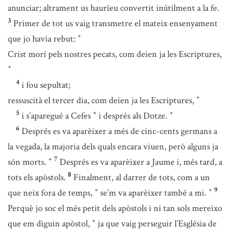
anunciar; altrament us hauríeu convertit inútilment a la fe.
3
Primer de tot us vaig transmetre el mateix ensenyament
que jo havia rebut:
*
Crist morí pels nostres pecats, com deien ja les Escriptures,
*
4
i fou sepultat;
ressuscità el tercer dia, com deien ja les Escriptures,
*
5
i s’aparegué a Cefes
i després als Dotze.
*
*
6
Després es va aparèixer a més de cinc-cents germans a
la vegada, la majoria dels quals encara viuen, però alguns ja
7
són morts.
Després es va aparèixer a Jaume i, més tard, a
*
8
tots els apòstols.
Finalment, al darrer de tots, com a un
9
que neix fora de temps,
se’m va aparèixer també a mi.
*
*
Perquè jo soc el més petit dels apòstols i ni tan sols mereixo
que em diguin apòstol,
ja que vaig perseguir l’Església de
*