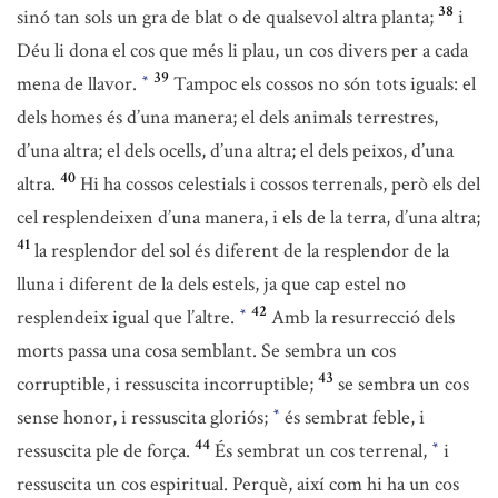
38
sinó tan sols un gra de blat o de qualsevol altra planta;
i
Déu li dona el cos que més li plau, un cos divers per a cada
39
mena de llavor.
Tampoc els cossos no són tots iguals: el
*
dels homes és d’una manera; el dels animals terrestres,
d’una altra; el dels ocells, d’una altra; el dels peixos, d’una
40
altra.
Hi ha cossos celestials i cossos terrenals, però els del
cel resplendeixen d’una manera, i els de la terra, d’una altra;
41
la resplendor del sol és diferent de la resplendor de la
lluna i diferent de la dels estels, ja que cap estel no
42
resplendeix igual que l’altre.
Amb la resurrecció dels
*
morts passa una cosa semblant. Se sembra un cos
43
corruptible, i ressuscita incorruptible;
se sembra un cos
sense honor, i ressuscita gloriós;
és sembrat feble, i
*
44
ressuscita ple de força.
És sembrat un cos terrenal,
i
*
ressuscita un cos espiritual. Perquè, així com hi ha un cos