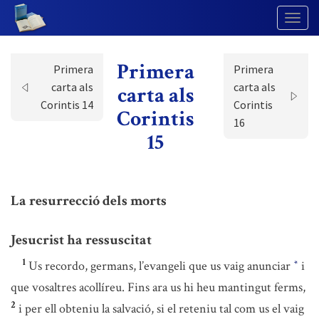
Togg
Navig
Primera
Primera
Primera
carta als
carta als
carta als
Corintis 14
Corintis
Corintis
16
15
La resurrecció dels morts
Jesucrist ha ressuscitat
1
Us recordo, germans, l’evangeli que us vaig anunciar
i
*
que vosaltres acollíreu. Fins ara us hi heu mantingut ferms,
2
i per ell obteniu la salvació, si el reteniu tal com us el vaig