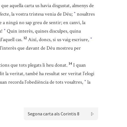
que aquella carta us havia disgustat, almenys de
ecte, la vostra tristesa venia de Déu;
nosaltres
*
 a ningú no sap greu de sentir; en canvi, la
u!
Quin interès, quines disculpes, quina
*
12
’aquell cas.
Així, doncs, si us vaig escriure,
*
de l’interès que davant de Déu mostreu per
14
cions que tots plegats li heu donat.
I quan
la veritat, també ha resultat ser veritat l’elogi
uan recorda l’obediència de tots vosaltres,
la
*
Segona carta als Corintis 8