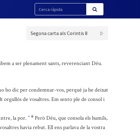
Segona carta als Corintis 8
rribem a ser plenament sants, reverenciant Déu.
no ho dic per condemnar-vos, perquè ja he deixat
lt orgullós de vosaltres. Em sento ple de consol i
6
intre, la por.
Però Déu, que consola els humils,
*
saltres havia rebut. Ell ens parlava de la vostra