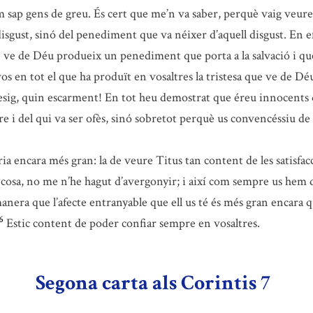
 sap gens de greu. És cert que me’n va saber, perquè vaig veure 
disgust, sinó del penediment que va néixer d’aquell disgust. En ef
ue ve de Déu produeix un penediment que porta a la salvació i que
os en tot el que ha produït en vosaltres la tristesa que ve de Dé
sig, quin escarment! En tot heu demostrat que éreu innocents d
dre i del qui va ser ofès, sinó sobretot perquè us convencéssiu 
ria encara més gran: la de veure Titus tan content de les satisfac
cosa, no me n’he hagut d’avergonyir; i així com sempre us hem dit 
nera que l’afecte entranyable que ell us té és més gran encara q
6
Estic content de poder confiar sempre en vosaltres.
Segona carta als Corintis 7