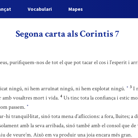
ançat
Vocabulari
Mapes
Segona carta als Corintis 7
us, purifiquem-nos de tot el que pot tacar el cos i l’esperit i a
3
cat ningú, ni hem arruïnat ningú, ni hem explotat ningú.
I 
*
4
r amb vosaltres mort i vida.
Us tinc tota la confiança i estic mo
 com passem.
*
i tranquil·litat, sinó tota mena d’afliccions: a fora, lluites; a d
solament amb la seva arribada, sinó també amb el consol que de vo
eniu de veure’m. Això em va produir una joia encara més gran.