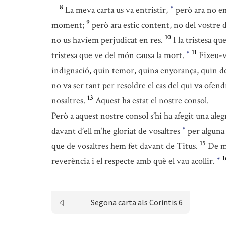
8
La meva carta us va entristir,
però ara no em
*
9
moment;
però ara estic content, no del vostre 
10
no us havíem perjudicat en res.
I la tristesa q
11
tristesa que ve del món causa la mort.
Fixeu-v
*
indignació, quin temor, quina enyorança, quin de
no va ser tant per resoldre el cas del qui va ofen
13
nosaltres.
Aquest ha estat el nostre consol.
Però a aquest nostre consol s’hi ha afegit una aleg
davant d’ell m’he gloriat de vosaltres
per alguna 
*
15
que de vosaltres hem fet davant de Titus.
De ma
1
reverència i el respecte amb què el vau acollir.
*
Segona carta als Corintis 6