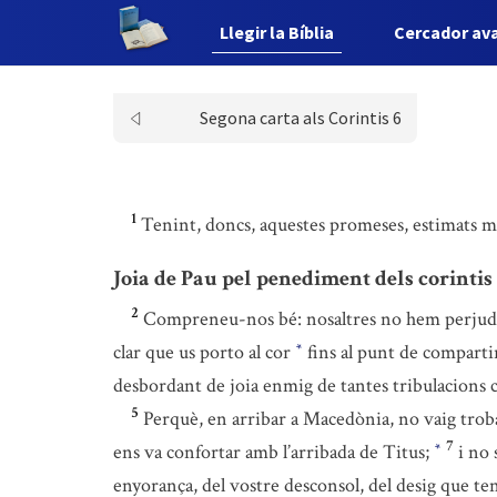
Llegir la Bíblia
Cercador av
Segona carta als Corintis 6
1
Tenint, doncs, aquestes promeses, estimats me
Joia de Pau pel penediment dels corintis
2
Compreneu-nos bé: nosaltres no hem perjudi
clar que us porto al cor
fins al punt de comparti
*
desbordant de joia enmig de tantes tribulacions
5
Perquè, en arribar a Macedònia, no vaig trobar-h
7
ens va confortar amb l’arribada de Titus;
i no 
*
enyorança, del vostre desconsol, del desig que t