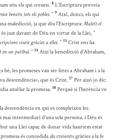
8
aham són els qui creuen.
L’Escriptura preveia
9
ran beneïts tots els pobles.
Així, doncs, els qui
*
una maledicció, ja que diu l’Escriptura:
Maleït el
és just davant de Déu en virtut de la Llei,
*
13
cripcions viurà gràcies a elles
.
Crist ens ha
*
14
t en un patíbul.
Així la benedicció d’Abraham,
*
 bé, les promeses van ser fetes a Abraham i a la
17
teva descendència», que és Crist.
Per això jo dic:
18
dia anul·lar la promesa.
Perquè si l’herència ve
la descendència en qui es compleixen les
 mai intermediari d’una sola persona, i Déu és
but una Llei capaç de donar vida hauríem estat
a promesa és concedida als creients gràcies a la fe