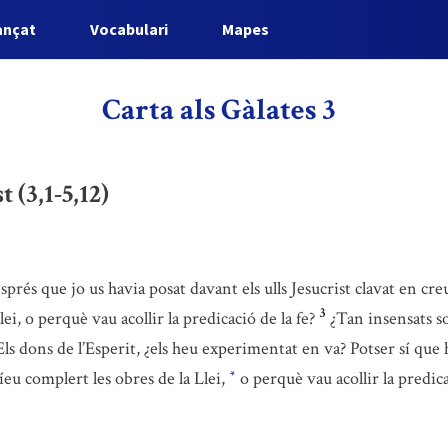
ançat
Vocabulari
Mapes
Carta als Gàlates 3
t (3,1-5,12)
sprés que jo us havia posat davant els ulls Jesucrist clavat en cr
3
ei, o perquè vau acollir la predicació de la fe?
¿Tan insensats s
Els dons de l’Esperit, ¿els heu experimentat en va? Potser sí que 
eu complert les obres de la Llei,
o perquè vau acollir la predica
*