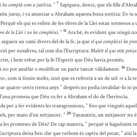
7
li ho comptà com a justícia
.
Sapigueu, doncs, que els fills d’Abr
*
no són jueus, i va anunciar a Abraham aquesta bona notícia:
En tu se
Perquè els qui es refien de les obres de la Llei estan sotmesos a 
11
re de la Llei i no les compleixi.
Ara bé, és evident que ningú no 
*
, segueix un camí divers del de la fe, ja que
el qui compleixi les pres
cció per nosaltres, tal com diu l’Escriptura:
Maleït el qui està penja
crist, i hem rebut per la fe l’Esperit que Déu havia promès.
16
 no pot anul·lar o modificar un pacte tancat vàlidament.
Doncs
», com si fossin molts, sinó que es refereix a un de sol: «i a la 
ibar quatre-cents trenta anys
després no podia invalidar-lo ni po
*
 d’una promesa que Déu va fer a Abraham el do de l’herència.
ida per a fer evidents les transgressions,
fins que vingués aquel
*
20
els, per mans d’un mitjancer.
Tanmateix, un mitjancer no és
*
tra les promeses de Déu? De cap manera,
perquè si haguéssim re
*
’Escriptura deixa ben clar que tothom és captiu del pecat;
així l
*