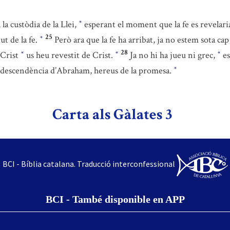
la custòdia de la Llei,
esperant el moment que la fe es revelari
*
25
ut de la fe.
Però ara que la fe ha arribat, ja no estem sota cap
*
28
 Crist
us heu revestit de Crist.
Ja no hi ha jueu ni grec,
es
*
*
*
ou descendència d’Abraham, hereus de la promesa.
*
Carta als Gàlates 3
BCI - Bíblia catalana. Traducció interconfessional
BCI - També disponible en APP