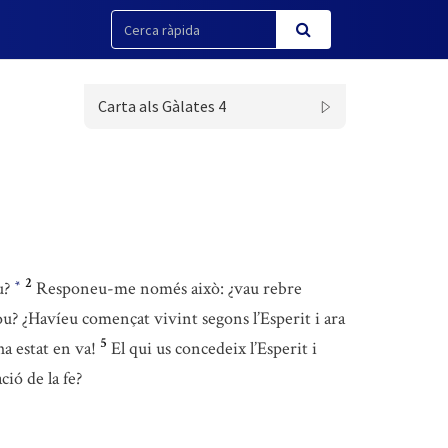
Carta als Gàlates 4
2
eu?
Responeu-me només això: ¿vau rebre
*
ou? ¿Havíeu començat vivint segons l’Esperit i ara
5
ha estat en va!
El qui us concedeix l’Esperit i
ció de la fe?