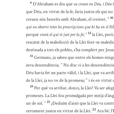
6
D’Abraham es diu que
va creure en Déu, i Déu 
que Déu, en virtut de la fe, faria justos els qui 
10
creuen són beneïts amb Abraham, el creient.
*
qui no observi totes les prescripcions que hi ha en el llib
12
perquè
viurà el qui és just per la fe
;
la Llei, però
*
rescatat de la maledicció de la Llei fent-se maledi
destinada a tots els pobles, s’ha complert per Jesu
15
Germans, ja sabeu que entre els homes ningú
seva descendència.
No diu: «i a les descendències
*
Déu havia fet un pacte vàlid, i la Llei, que va arr
de la Llei, ja no ve de la promesa;
i és en virtut
*
19
Per què va arribar, doncs, la Llei? Va ser afeg
promeses. La Llei fou promulgada per mitjà d’àng
21
un de sol.
¿Deduïm d’això que la Llei va con
*
22
certament justos en virtut de la Llei.
Ara bé, l