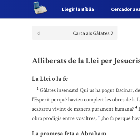
Llegir la Bíblia
Cercador av
Carta als Gàlates 2
Alliberats de la Llei per Jesucris
La Llei o la fe
1
Gàlates insensats! Qui us ha pogut fascinar, de
l’Esperit perquè havíeu complert les obres de la Ll
4
acabareu vivint de manera purament humana?
obra prodigis entre vosaltres,
¿ho fa perquè haví
*
La promesa feta a Abraham