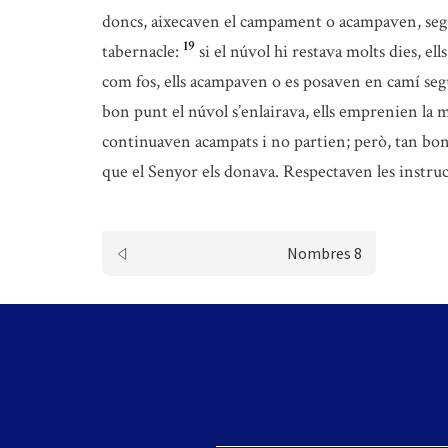
doncs, aixecaven el campament o acampaven, segui
19
tabernacle:
si el núvol hi restava molts dies, el
com fos, ells acampaven o es posaven en camí segu
bon punt el núvol s’enlairava, ells emprenien la 
continuaven acampats i no partien; però, tan bon
que el Senyor els donava. Respectaven les instru
Nombres 8