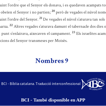
nt l’ordre que el Senyor els donava, i es quedaven acampats tots
20
ls obeïen el Senyor i no partien;
però de vegades el núvol nomé
21
int l’ordre del Senyor.
De vegades el núvol s’aturava tan sols 
22
marxa.
Altres vegades s’aturava damunt el tabernacle dos dies o
23
 punt s’enlairava, aixecaven el campament.
Els israelites ac
ccions del Senyor transmeses per Moisès.
Nombres 9
BCI - Bíblia catalana. Traducció interconfessional
BCI - També disponible en APP