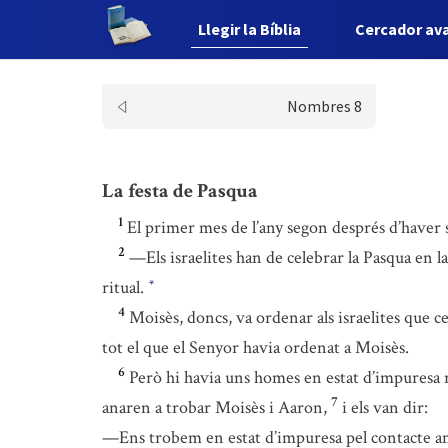
Llegir la Bíblia
Cercador av
Nombres 8
La festa de Pasqua
1
El primer mes de l’any segon després d’haver so
2
—Els israelites han de celebrar la Pasqua en la
ritual.
*
4
Moisès, doncs, va ordenar als israelites que ce
tot el que el Senyor havia ordenat a Moisès.
6
Però hi havia uns homes en estat d’impuresa 
7
anaren a trobar Moisès i Aaron,
i els van dir:
—Ens trobem en estat d’impuresa pel contacte amb