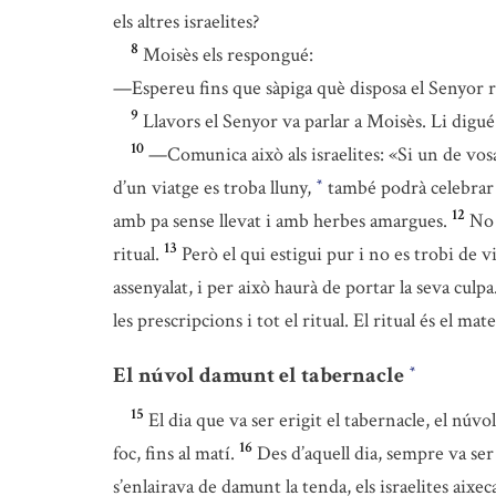
els altres israelites?
8
Moisès els respongué:
—Espereu fins que sàpiga què disposa el Senyor re
9
Llavors el Senyor va parlar a Moisès. Li digué
10
—Comunica això als israelites: «Si un de vosa
d’un viatge es troba lluny,
també podrà celebrar 
*
12
amb pa sense llevat i amb herbes amargues.
No 
13
ritual.
Però el qui estigui pur i no es trobi de vi
assenyalat, i per això haurà de portar la seva culpa
les prescripcions i tot el ritual. El ritual és el ma
El núvol damunt el tabernacle
*
15
El dia que va ser erigit el tabernacle, el núv
16
foc, fins al matí.
Des d’aquell dia, sempre va ser 
s’enlairava de damunt la tenda, els israelites aixe