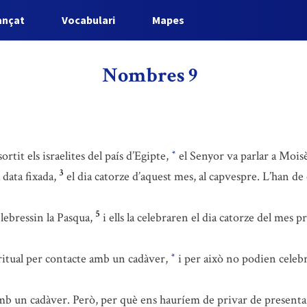
ançat
Vocabulari
Mapes
Nombres 9
rtit els israelites del país d’Egipte,
el Senyor va parlar a Moisès
*
3
 data fixada,
el dia catorze d’aquest mes, al capvespre. L’han de 
5
lebressin la Pasqua,
i ells la celebraren el dia catorze del mes p
ritual per contacte amb un cadàver,
i per això no podien celebra
*
 un cadàver. Però, per què ens hauríem de privar de presentar l