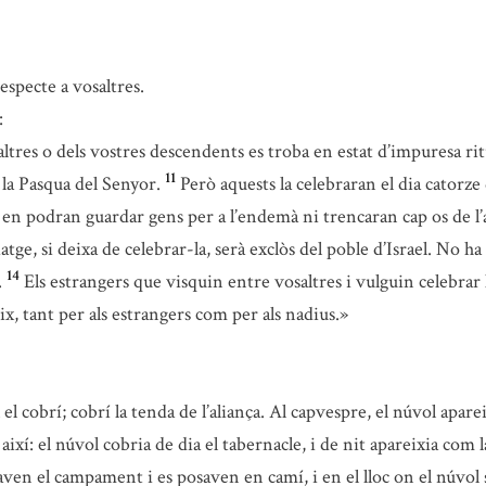
specte a vosaltres.
:
ltres o dels vostres descendents es troba en estat d’impuresa rit
11
la Pasqua del Senyor.
Però aquests la celebraran el dia catorze
en podran guardar gens per a l’endemà ni trencaran cap os de l’
atge, si deixa de celebrar-la, serà exclòs del poble d’Israel. No ha
14
.
Els estrangers que visquin entre vosaltres i vulguin celebrar 
teix, tant per als estrangers com per als nadius.»
ol el cobrí; cobrí la tenda de l’aliança. Al capvespre, el núvol ap
així: el núvol cobria de dia el tabernacle, i de nit apareixia com 
caven el campament i es posaven en camí, i en el lloc on el núvol 