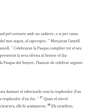
ual pel contacte amb un cadàver, o si per causa
 del mes segon, al capvespre.
Menjaran l’anyell
*
anyell.
Celebraran la Pasqua complint tot el seu
*
 presentat la seva ofrena al Senyor el dia
la Pasqua del Senyor, l’hauran de celebrar seguint
areixia damunt el tabernacle com la resplendor d’un
17
la resplendor d’un foc.
Quan el núvol
*
18
s’aturava, ells hi acampaven.
Els israelites,