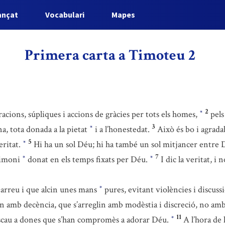
ançat
Vocabulari
Mapes
Primera carta a Timoteu 2
2
cions, súpliques i accions de gràcies per tots els homes,
pels
*
3
a, tota donada a la pietat
i a l’honestedat.
Això és bo i agrada
*
5
eritat.
Hi ha un sol Déu; hi ha també un sol mitjancer entre D
*
7
stimoni
donat en els temps fixats per Déu.
I dic la veritat, i
*
*
 arreu i que alcin unes mans
pures, evitant violències i discuss
*
n amb decència, que s’arreglin amb modèstia i discreció, no amb 
11
scau a dones que s’han compromès a adorar Déu.
A l’hora de 
*