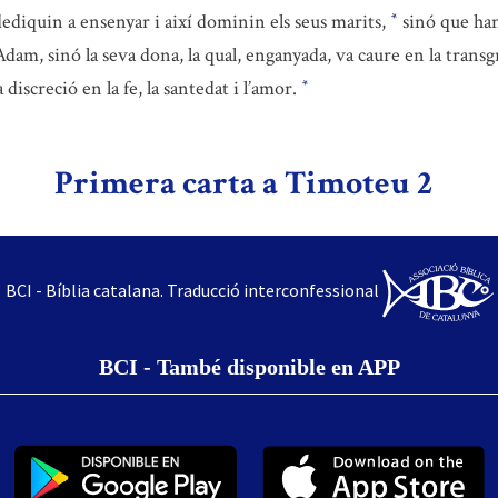
ediquin a ensenyar i així dominin els seus marits,
sinó que han 
*
dam, sinó la seva dona, la qual, enganyada, va caure en la transg
discreció en la fe, la santedat i l’amor.
*
Primera carta a Timoteu 2
BCI - Bíblia catalana. Traducció interconfessional
BCI - També disponible en APP