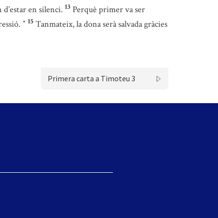
13
d’estar en silenci.
Perquè primer va ser
15
ressió.
Tanmateix, la dona serà salvada gràcies
*
Primera carta a Timoteu 3