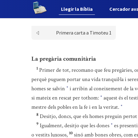
Llegir la Bíblia
Cercador av
Primera carta a Timoteu 1
La pregària comunitària
1
Primer de tot, recomano que feu pregàries, ora
perquè puguem portar una vida tranquil·la i seren
homes se salvin
i arribin al coneixement de la v
*
si mateix en rescat per tothom:
aquest és el te
*
mestre dels pobles en la fe i en la veritat.
*
8
Desitjo, doncs, que els homes preguin pertot
9
Igualment, desitjo que les dones
es presenti
*
10
o vestits luxosos,
sinó amb bones obres, com e