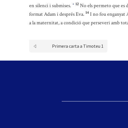
12
en silenci i submises.
No els permeto que es d
*
14
format Adam i després Eva.
I no fou enganyat A
a la maternitat, a condició que perseveri amb tota 
Primera carta a Timoteu 1