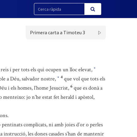
Primera carta a Timoteu 3
 reis i per tots els qui ocupen un lloc elevat,
*
4
ble a Déu, salvador nostre,
que vol que tots els
*
6
éu i els homes, l’home Jesucrist,
que es donà a
 no menteixo: jo n’he estat fet herald i apòstol,
ions.
pentinats complicats, ni amb joies d’or o perles
la instrucció, les dones casades s’han de mantenir