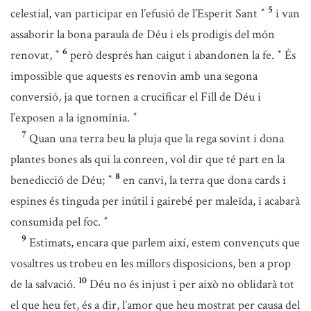
5
celestial, van participar en l’efusió de l’Esperit Sant
i van
*
assaborir la bona paraula de Déu i els prodigis del món
6
renovat,
però després han caigut i abandonen la fe.
És
*
*
impossible que aquests es renovin amb una segona
conversió, ja que tornen a crucificar el Fill de Déu i
l’exposen a la ignomínia.
*
7
Quan una terra beu la pluja que la rega sovint i dona
plantes bones als qui la conreen, vol dir que té part en la
8
benedicció de Déu;
en canvi, la terra que dona cards i
*
espines és tinguda per inútil i gairebé per maleïda, i acabarà
consumida pel foc.
*
9
Estimats, encara que parlem així, estem convençuts que
vosaltres us trobeu en les millors disposicions, ben a prop
10
de la salvació.
Déu no és injust i per això no oblidarà tot
el que heu fet, és a dir, l’amor que heu mostrat per causa del