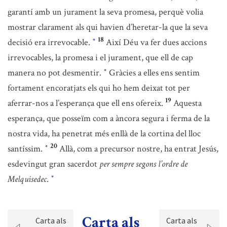
garantí amb un jurament la seva promesa, perquè volia
mostrar clarament als qui havien d’heretar-la que la seva
18
decisió era irrevocable.
Així Déu va fer dues accions
*
irrevocables, la promesa i el jurament, que ell de cap
manera no pot desmentir.
Gràcies a elles ens sentim
*
fortament encoratjats els qui ho hem deixat tot per
19
aferrar-nos a l’esperança que ell ens ofereix.
Aquesta
esperança, que posseïm com a àncora segura i ferma de la
nostra vida, ha penetrat més enllà de la cortina del lloc
20
santíssim.
Allà, com a precursor nostre, ha entrat Jesús,
*
esdevingut gran sacerdot
per sempre segons l’ordre de
Melquisedec
.
*
Carta als
Carta als
Carta als