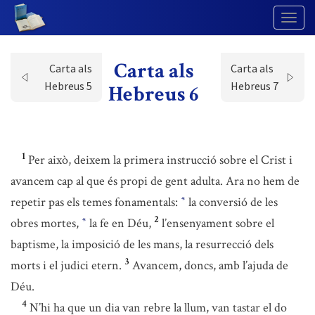
Togg
Navig
Carta als
Carta als
Carta als
Hebreus 5
Hebreus 7
Hebreus 6
1
Per això, deixem la primera instrucció sobre el Crist i
avancem cap al que és propi de gent adulta. Ara no hem de
repetir pas els temes fonamentals:
la conversió de les
*
2
obres mortes,
la fe en Déu,
l’ensenyament sobre el
*
baptisme, la imposició de les mans, la resurrecció dels
3
morts i el judici etern.
Avancem, doncs, amb l’ajuda de
Déu.
4
N’hi ha que un dia van rebre la llum, van tastar el do