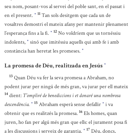
seu nom, posant-vos al servei del poble sant, en el passat i
11
en el present.
Tan sols desitgem que cada un de
*
vosaltres demostri el mateix afany per mantenir plenament
12
l’esperança fins a la fi.
No voldríem que us tornéssiu
*
indolents,
sinó que imitéssiu aquells qui amb fe i amb
*
constància han heretat les promeses.
*
La promesa de Déu, realitzada en Jesús
*
13
Quan Déu va fer la seva promesa a Abraham, no
podent jurar per ningú de més gran, va jurar per ell mateix
14
dient:
T’ompliré de benediccions i et donaré una nombrosa
15
descendència.
Abraham esperà sense defallir
i va
*
*
16
obtenir que es realitzés la promesa.
Els homes, quan
juren, ho fan per algú més gran que ells: el jurament posa fi
17
a les discussions i serveix de garantia.
Déu, doncs,
*