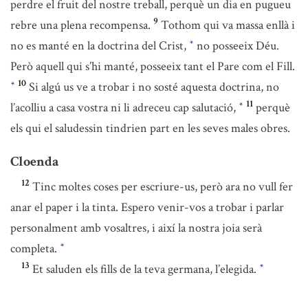
perdre el fruit del nostre treball, perquè un dia en pugueu
9
rebre una plena recompensa.
Tothom qui va massa enllà i
no es manté en la doctrina del Crist,
no posseeix Déu.
*
Però aquell qui s’hi manté, posseeix tant el Pare com el Fill.
10
Si algú us ve a trobar i no sosté aquesta doctrina, no
*
11
l’acolliu a casa vostra ni li adreceu cap salutació,
perquè
*
els qui el saludessin tindrien part en les seves males obres.
Cloenda
12
Tinc moltes coses per escriure-us, però ara no vull fer
anar el paper i la tinta. Espero venir-vos a trobar i parlar
personalment amb vosaltres, i així la nostra joia serà
completa.
*
13
Et saluden els fills de la teva germana, l’elegida.
*