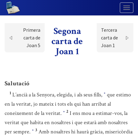
Togg
Navig
Segona
Primera
Tercera
carta de
carta de
carta de
Joan 5
Joan 1
Joan 1
Salutació
1
L’ancià a la Senyora, elegida, i als seus fills,
que estimo
*
en la veritat, jo mateix i tots els qui han arribat al
2
coneixement de la veritat.
I ens mou a estimar-vos, la
*
veritat que habita en nosaltres i que estarà amb nosaltres
3
per sempre.
Amb nosaltres hi haurà gràcia, misericòrdia
*