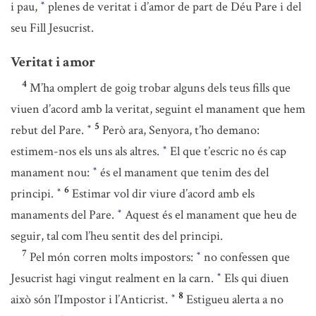
i pau,
plenes de veritat i d’amor de part de Déu Pare i del
*
seu Fill Jesucrist.
Veritat i amor
4
M’ha omplert de goig trobar alguns dels teus fills que
viuen d’acord amb la veritat, seguint el manament que hem
5
rebut del Pare.
Però ara, Senyora, t’ho demano:
*
estimem-nos els uns als altres.
El que t’escric no és cap
*
manament nou:
és el manament que tenim des del
*
6
principi.
Estimar vol dir viure d’acord amb els
*
manaments del Pare.
Aquest és el manament que heu de
*
seguir, tal com l’heu sentit des del principi.
7
Pel món corren molts impostors:
no confessen que
*
Jesucrist hagi vingut realment en la carn.
Els qui diuen
*
8
això són l’Impostor i l’Anticrist.
Estigueu alerta a no
*