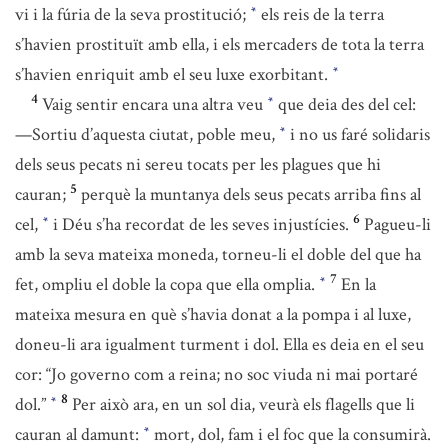
vi i la fúria de la seva prostitució;
els reis de la terra
*
s’havien prostituït amb ella, i els mercaders de tota la terra
s’havien enriquit amb el seu luxe exorbitant.
*
4
Vaig sentir encara una altra veu
que deia des del cel:
*
—Sortiu d’aquesta ciutat, poble meu,
i no us faré solidaris
*
dels seus pecats ni sereu tocats per les plagues que hi
5
cauran;
perquè la muntanya dels seus pecats arriba fins al
6
cel,
i Déu s’ha recordat de les seves injustícies.
Pagueu-li
*
amb la seva mateixa moneda, torneu-li el doble del que ha
7
fet, ompliu el doble la copa que ella omplia.
En la
*
mateixa mesura en què s’havia donat a la pompa i al luxe,
doneu-li ara igualment turment i dol. Ella es deia en el seu
cor: “Jo governo com a reina; no soc viuda ni mai portaré
8
dol.”
Per això ara, en un sol dia, veurà els flagells que li
*
cauran al damunt:
mort, dol, fam i el foc que la consumirà.
*