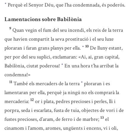
Perquè el Senyor Déu, que l’ha condemnada, és poderós.
*
Lamentacions sobre Babilònia
9
Quan vegin el fum del seu incendi, els reis de la terra
que havien compartit la seva prostitució i el seu luxe
10
ploraran i faran grans planys per ella.
De lluny estant,
*
per por del seu suplici, exclamaran: «Ai, ai, gran capital,
Babilònia, ciutat poderosa!
En una hora t’ha arribat la
*
condemna!»
11
També els mercaders de la terra
ploraran i es
*
lamentaran per ella, perquè ja ningú no els comprarà la
12
mercaderia:
or i plata, pedres precioses i perles, lli i
porpra, seda i escarlata, fusta de tuia, objectes de vori i de
13
fustes precioses, d’aram, de ferro i de marbre;
el
cinamom i l’amom, aromes, ungüents i encens, vi i oli,