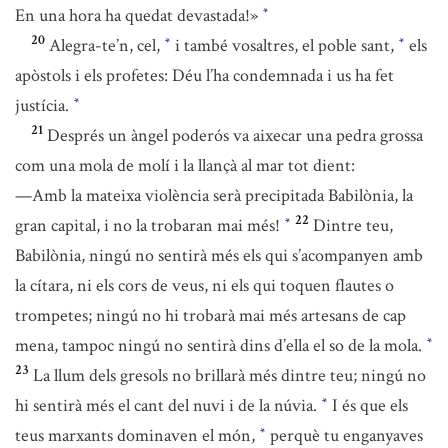
En una hora ha quedat devastada!»
*
20
Alegra-te’n, cel,
i també vosaltres, el poble sant,
els
*
*
apòstols i els profetes: Déu l’ha condemnada i us ha fet
justícia.
*
21
Després un àngel poderós va aixecar una pedra grossa
com una mola de molí i la llançà al mar tot dient:
—Amb la mateixa violència serà precipitada Babilònia, la
22
gran capital, i no la trobaran mai més!
Dintre teu,
*
Babilònia, ningú no sentirà més els qui s’acompanyen amb
la cítara, ni els cors de veus, ni els qui toquen flautes o
trompetes; ningú no hi trobarà mai més artesans de cap
mena, tampoc ningú no sentirà dins d’ella el so de la mola.
*
23
La llum dels gresols no brillarà més dintre teu; ningú no
hi sentirà més el cant del nuvi i de la núvia.
I és que els
*
teus marxants dominaven el món,
perquè tu enganyaves
*