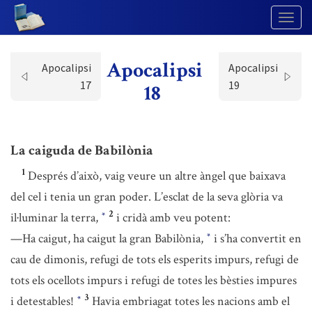
Togg
Navig
Apocalipsi
Apocalipsi
Apocalipsi
17
19
18
La caiguda de Babilònia
1
Després d’això, vaig veure un altre àngel que baixava
del cel i tenia un gran poder. L’esclat de la seva glòria va
2
il·luminar la terra,
i cridà amb veu potent:
*
—Ha caigut, ha caigut la gran Babilònia,
i s’ha convertit en
*
cau de dimonis, refugi de tots els esperits impurs, refugi de
tots els ocellots impurs i refugi de totes les bèsties impures
3
i detestables!
Havia embriagat totes les nacions amb el
*