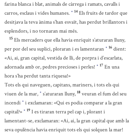
farina blanca i blat, animals de càrrega i ramats, cavalls i
14
carros, esclaus i vides humanes.
Els fruits de tardor que
*
desitjava la teva ànima s’han esvaït, has perdut brillantors i
esplendors, i no tornaran mai més.
15
Els mercaders que ella havia enriquit s’aturaran lluny,
16
per por del seu suplici, ploraran i es lamentaran
dient:
*
«Ai, ai, gran capital, vestida de lli, de porpra i d’escarlata,
17
adornada amb or, pedres precioses i perles!
En una
*
hora s’ha perdut tanta riquesa!»
Tots els qui naveguen, capitans, mariners, i tots els qui
18
viuen de la mar,
s’aturaran lluny,
veuran el fum del seu
*
incendi
i exclamaran: «Qui es podia comparar a la gran
*
19
capital?»
I es tiraran terra pel cap i, plorant i
*
lamentant-se, exclamaran: «Ai, ai, la gran capital que amb la
seva opulència havia enriquit tots els qui solquen la mar!