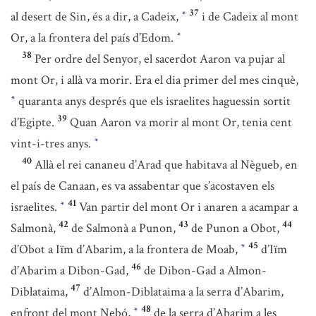
37
al desert de Sin, és a dir, a Cadeix,
i de Cadeix al mont
*
Or, a la frontera del país d’Edom.
*
38
Per ordre del Senyor, el sacerdot Aaron va pujar al
mont Or, i allà va morir. Era el dia primer del mes cinquè,
quaranta anys després que els israelites haguessin sortit
*
39
d’Egipte.
Quan Aaron va morir al mont Or, tenia cent
vint-i-tres anys.
*
40
Allà el rei cananeu d’Arad que habitava al Nègueb, en
el país de Canaan, es va assabentar que s’acostaven els
41
israelites.
Van partir del mont Or i anaren a acampar a
*
42
43
44
Salmonà,
de Salmonà a Punon,
de Punon a Obot,
45
d’Obot a Iïm d’Abarim, a la frontera de Moab,
d’Iïm
*
46
d’Abarim a Dibon-Gad,
de Dibon-Gad a Almon-
47
Diblataima,
d’Almon-Diblataima a la serra d’Abarim,
48
enfront del mont Nebó,
de la serra d’Abarim a les
*