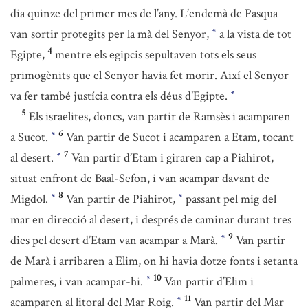
dia quinze del primer mes de l’any. L’endemà de Pasqua
van sortir protegits per la mà del Senyor,
a la vista de tot
*
4
Egipte,
mentre els egipcis sepultaven tots els seus
primogènits que el Senyor havia fet morir. Així el Senyor
va fer també justícia contra els déus d’Egipte.
*
5
Els israelites, doncs, van partir de Ramsès i acamparen
6
a Sucot.
Van partir de Sucot i acamparen a Etam, tocant
*
7
al desert.
Van partir d’Etam i giraren cap a Piahirot,
*
situat enfront de Baal-Sefon, i van acampar davant de
8
Migdol.
Van partir de Piahirot,
passant pel mig del
*
*
mar en direcció al desert, i després de caminar durant tres
9
dies pel desert d’Etam van acampar a Marà.
Van partir
*
de Marà i arribaren a Elim, on hi havia dotze fonts i setanta
10
palmeres, i van acampar-hi.
Van partir d’Elim i
*
11
acamparen al litoral del Mar Roig.
Van partir del Mar
*