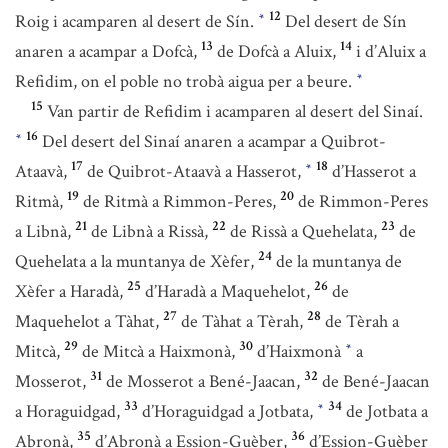
12
Roig i acamparen al desert de Sín.
Del desert de Sín
*
13
14
anaren a acampar a Dofcà,
de Dofcà a Aluix,
i d’Aluix a
Refidim, on el poble no trobà aigua per a beure.
*
15
Van partir de Refidim i acamparen al desert del Sinaí.
16
Del desert del Sinaí anaren a acampar a Quibrot-
*
17
18
Ataavà,
de Quibrot-Ataavà a Hasserot,
d’Hasserot a
*
19
20
Ritmà,
de Ritmà a Rimmon-Peres,
de Rimmon-Peres
21
22
23
a Libnà,
de Libnà a Rissà,
de Rissà a Quehelata,
de
24
Quehelata a la muntanya de Xèfer,
de la muntanya de
25
26
Xèfer a Haradà,
d’Haradà a Maquehelot,
de
27
28
Maquehelot a Tàhat,
de Tàhat a Tèrah,
de Tèrah a
29
30
Mitcà,
de Mitcà a Haixmonà,
d’Haixmonà
a
*
31
32
Mosserot,
de Mosserot a Bené-Jaacan,
de Bené-Jaacan
33
34
a Horaguidgad,
d’Horaguidgad a Jotbata,
de Jotbata a
*
35
36
Abronà,
d’Abronà a Ession-Guèber,
d’Ession-Guèber