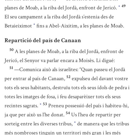
49
planes de Moab, a la riba del Jordà, enfront de Jericó.
*
El seu campament a la riba del Jordà s’estenia des de
Betaieiximot
fins a Abel-Aixitim, a les planes de Moab.
*
Repartició del país de Canaan
50
A les planes de Moab, a la riba del Jordà, enfront de
Jericó, el Senyor va parlar encara a Moisès. Li digué:
51
—Comunica això als israelites: “Quan passeu el Jordà
52
per entrar al país de Canaan,
expulseu del davant vostre
tots els seus habitants, destruïu tots els seus ídols de pedra i
totes les imatges de fosa, i feu desaparèixer tots els seus
53
recintes sagrats.
Preneu possessió del país i habiteu-hi,
*
54
ja que per això us l’he donat.
Us l’heu de repartir per
sorteig entre les diverses tribus,
de manera que les tribus
*
més nombroses tinguin un territori més gran i les més