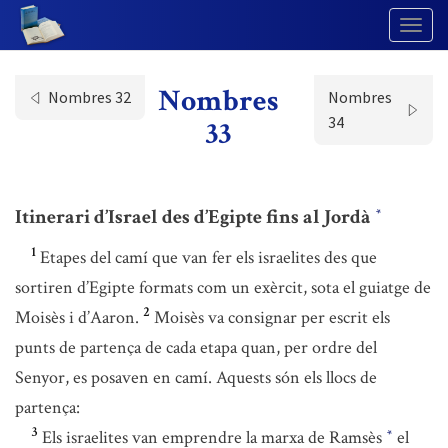
Togg
Navig
Nombres
Nombres 32
Nombres
34
33
Itinerari d’Israel des d’Egipte fins al Jordà
*
1
Etapes del camí que van fer els israelites des que
sortiren d’Egipte formats com un exèrcit, sota el guiatge de
2
Moisès i d’Aaron.
Moisès va consignar per escrit els
punts de partença de cada etapa quan, per ordre del
Senyor, es posaven en camí. Aquests són els llocs de
partença:
3
Els israelites van emprendre la marxa de Ramsès
el
*