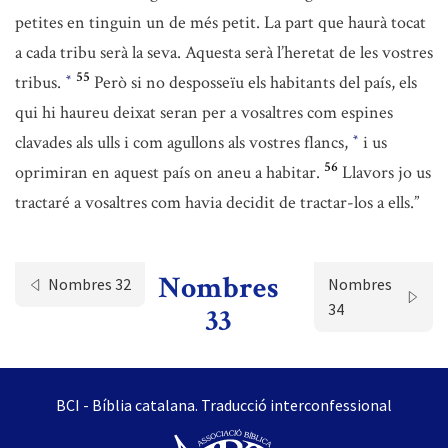
petites en tinguin un de més petit. La part que haurà tocat
a cada tribu serà la seva. Aquesta serà l’heretat de les vostres
55
tribus.
Però si no desposseïu els habitants del país, els
*
qui hi haureu deixat seran per a vosaltres com espines
clavades als ulls i com agullons als vostres flancs,
i us
*
56
oprimiran en aquest país on aneu a habitar.
Llavors jo us
tractaré a vosaltres com havia decidit de tractar-los a ells.”
Nombres
Nombres 32
Nombres
34
33
BCI - Bíblia catalana. Traducció interconfessional