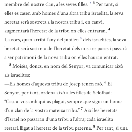
3
membre del nostre clan, a les seves filles.
Per tant, si
*
elles es casen amb homes d’una altra tribu israelita, la seva
heretat serà sostreta a la nostra tribu i, en canvi,
4
augmentarà l’heretat de la tribu on elles entraran.
Llavors, quan arribi l’any del jubileu
dels israelites, la seva
*
heretat serà sostreta de l’heretat dels nostres pares i passarà
a ser patrimoni de la nova tribu on elles hauran entrat.
5
Moisès, doncs, en nom del Senyor, va comunicar això
als israelites:
6
—Els homes d’aquesta tribu de Josep tenen raó.
El
Senyor, per tant, ordena això a les filles de Selofhad:
“Caseu-vos amb qui us plagui, sempre que sigui un home
7
d’un clan de la vostra mateixa tribu.”
Així les heretats
d’Israel no passaran d’una tribu a l’altra; cada israelita
8
restarà lligat a l’heretat de la tribu paterna.
Per tant, si una