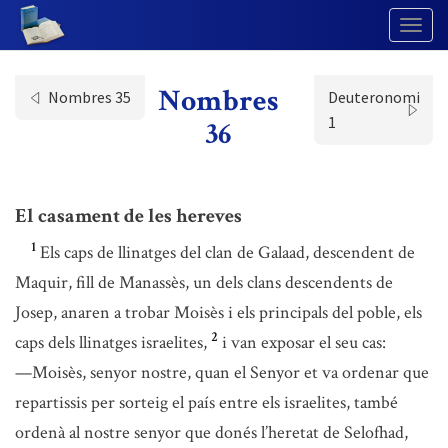
Togg
Navig
Nombres
Nombres 35
Deuteronomi
1
36
El casament de les hereves
1
Els caps de llinatges del clan de Galaad, descendent de
Maquir, fill de Manassès, un dels clans descendents de
Josep, anaren a trobar Moisès i els principals del poble, els
2
caps dels llinatges israelites,
i van exposar el seu cas:
—Moisès, senyor nostre, quan el Senyor et va ordenar que
repartissis per sorteig el país entre els israelites, també
ordenà al nostre senyor que donés l’heretat de Selofhad,