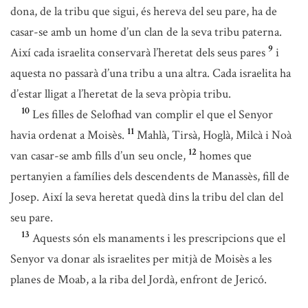
dona, de la tribu que sigui, és hereva del seu pare, ha de
casar-se amb un home d’un clan de la seva tribu paterna.
9
Així cada israelita conservarà l’heretat dels seus pares
i
aquesta no passarà d’una tribu a una altra. Cada israelita ha
d’estar lligat a l’heretat de la seva pròpia tribu.
10
Les filles de Selofhad van complir el que el Senyor
11
havia ordenat a Moisès.
Mahlà, Tirsà, Hoglà, Milcà i Noà
12
van casar-se amb fills d’un seu oncle,
homes que
pertanyien a famílies dels descendents de Manassès, fill de
Josep. Així la seva heretat quedà dins la tribu del clan del
seu pare.
13
Aquests són els manaments i les prescripcions que el
Senyor va donar als israelites per mitjà de Moisès a les
planes de Moab, a la riba del Jordà, enfront de Jericó.