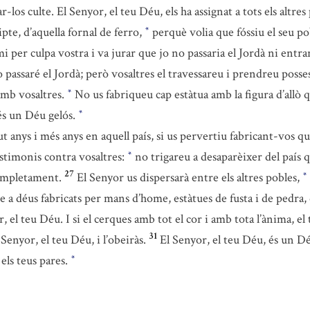
-los culte. El Senyor, el teu Déu, els ha assignat a tots els altres
ipte, d’aquella fornal de ferro,
perquè volia que fóssiu el seu pob
*
i per culpa vostra i va jurar que jo no passaria el Jordà ni entrar
 passaré el Jordà; però vosaltres el travessareu i prendreu possess
 amb vosaltres.
No us fabriqueu cap estàtua amb la figura d’allò q
*
s un Déu gelós.
*
ut anys i més anys en aquell país, si us pervertiu fabricant-vos q
testimonis contra vosaltres:
no trigareu a desaparèixer del país q
*
27
completament.
El Senyor us dispersarà entre els altres pobles,
*
e a déus fabricats per mans d’home, estàtues de fusta i de pedr
r, el teu Déu. I si el cerques amb tot el cor i amb tota l’ànima, el
31
Senyor, el teu Déu, i l’obeiràs.
El Senyor, el teu Déu, és un 
 els teus pares.
*