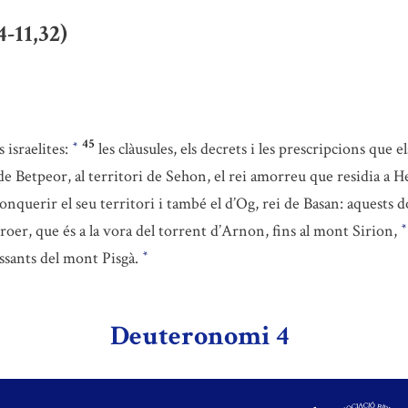
4-11,32)
45
 israelites:
les clàusules, els decrets i les prescripcions que 
*
p de Betpeor, al territori de Sehon, el rei amorreu que residia a 
onquerir el seu territori i també el d’Og, rei de Basan: aquests d
Aroer, que és a la vora del torrent d’Arnon, fins al mont Sirion,
*
essants del mont Pisgà.
*
Deuteronomi 4