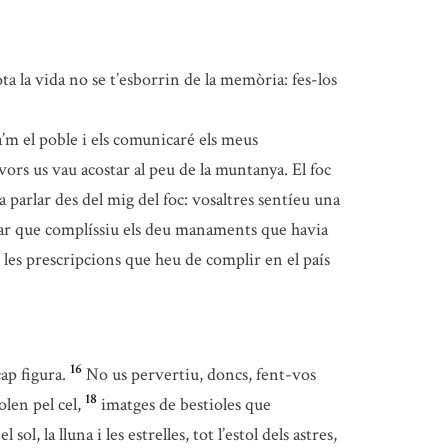
ta la vida no se t’esborrin de la memòria: fes-los
’m el poble i els comunicaré els meus
vors us vau acostar al peu de la muntanya. El foc
a parlar des del mig del foc: vosaltres sentíeu una
anar que complíssiu els deu manaments que havia
 les prescripcions que heu de complir en el país
16
ap figura.
No us pervertiu, doncs, fent-vos
18
olen pel cel,
imatges de bestioles que
 sol, la lluna i les estrelles, tot l’estol dels astres,