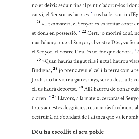
no et deixis seduir fins al punt d’adorar-los i donar
canvi, el Senyor us ha pres
i us ha fet sortir d’Eg
*
21
»I, tanmateix, el Senyor es va irritar contra m
22
et dona en possessió.
Cert, jo moriré aquí, no
*
mai l’aliança que el Senyor, el vostre Déu, va fer
el Senyor, el vostre Déu, és un foc que devora,
é
*
25
»Quan hauràs tingut fills i nets i haureu visc
26
l’indigna,
jo prenc avui el cel i la terra com a 
Jordà; no hi viureu gaires anys, sereu destruïts 
28
ell us haurà deportat.
Allà haureu de donar cult
29
oloren.
Llavors, allà mateix, cercaràs el Senyo
*
totes aquestes desgràcies, retornaràs finalment al 
destruirà, ni s’oblidarà de l’aliança que va fer amb
Déu ha escollit el seu poble