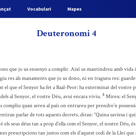
ançat
Vocabulari
Mapes
Deuteronomi 4
ripcions que jo us ensenyo a complir. Així us mantindreu amb vida 
giu res als manaments que jo us dono, ni en tragueu res: guardeu 
st el que el Senyor ha fet a Baal-Peor: ha exterminat del vostre p
5
idels al Senyor, el vostre Déu, avui encara viviu.
Mireu: el Sen
ls compliu quan sereu al país on entrareu per prendre’n possessi
entiran parlar de tots aquests decrets, diran: “Quina saviesa i qu
 té els seus déus tan a prop d’ella com el Senyor, el nostre Déu,
unes prescripcions tan justos com els d’aquest codi de la Llei que