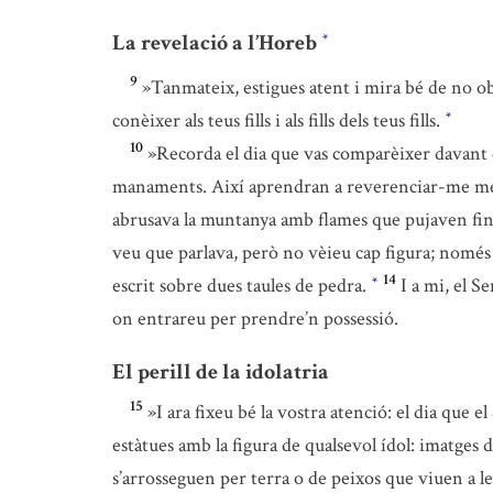
La revelació a l’Horeb
*
9
»Tanmateix, estigues atent i mira bé de no obl
conèixer als teus fills i als fills dels teus fills.
*
10
»Recorda el dia que vas comparèixer davant e
manaments. Així aprendran a reverenciar-me mentr
abrusava la muntanya amb flames que pujaven fins 
veu que parlava, però no vèieu cap figura; només
14
escrit sobre dues taules de pedra.
I a mi, el S
*
on entrareu per prendre’n possessió.
El perill de la idolatria
15
»I ara fixeu bé la vostra atenció: el dia que e
estàtues amb la figura de qualsevol ídol: imatges
s’arrosseguen per terra o de peixos que viuen a le