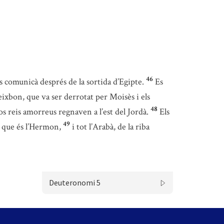
46
els comunicà després de la sortida d’Egipte.
Es
Heixbon, que va ser derrotat per Moisès i els
48
os reis amorreus regnaven a l’est del Jordà.
Els
49
que és l’Hermon,
i tot l’Arabà, de la riba
Deuteronomi 5