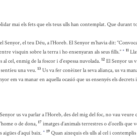
idar mai els fets que els teus ulls han contemplat. Que durant to
l Senyor, el teu Déu, a l’Horeb. El Senyor m’havia dit: “Convoca
11
e visquin sobre la terra i ho ensenyaran als seus fills.”
Lla
*
12
al cel, enmig de la foscor i d’espessa nuvolada.
El Senyor us v
13
 sentíeu una veu.
Us va fer conèixer la seva aliança, us va m
enyor em va manar en aquella ocasió que us ensenyés els decrets i
l Senyor us va parlar a l’Horeb, des del mig del foc, no vau veure c
17
 d’home o de dona,
imatges d’animals terrestres o d’ocells que v
19
s aigües d’aquí baix.
Quan aixequis els ulls al cel i contemplis el
*