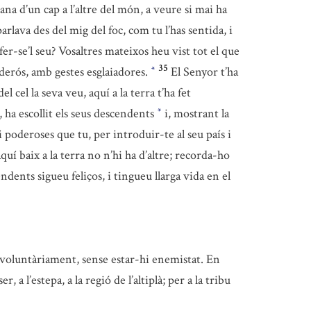
na d’un cap a l’altre del món, a veure si mai ha
arlava des del mig del foc, com tu l’has sentida, i
er-se’l seu? Vosaltres mateixos heu vist tot el que
35
oderós, amb gestes esglaiadores.
El Senyor t’ha
*
el cel la seva veu, aquí a la terra t’ha fet
, ha escollit els seus descendents
i, mostrant la
*
 poderoses que tu, per introduir-te al seu país i
quí baix a la terra no n’hi ha d’altre; recorda-ho
dents sigueu feliços, i tingueu llarga vida en el
involuntàriament, sense estar-hi enemistat. En
, a l’estepa, a la regió de l’altiplà; per a la tribu