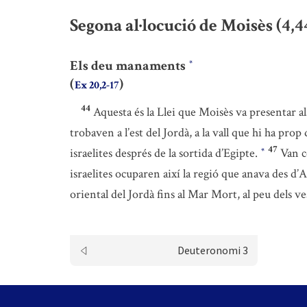
Segona al·locució de Moisès (4,4
Els deu manaments
*
(
)
Ex 20,2-17
44
Aquesta és la Llei que Moisès va presentar als
trobaven a l’est del Jordà, a la vall que hi ha pro
47
israelites després de la sortida d’Egipte.
Van c
*
israelites ocuparen així la regió que anava des d’
oriental del Jordà fins al Mar Mort, al peu dels v
Deuteronomi 3