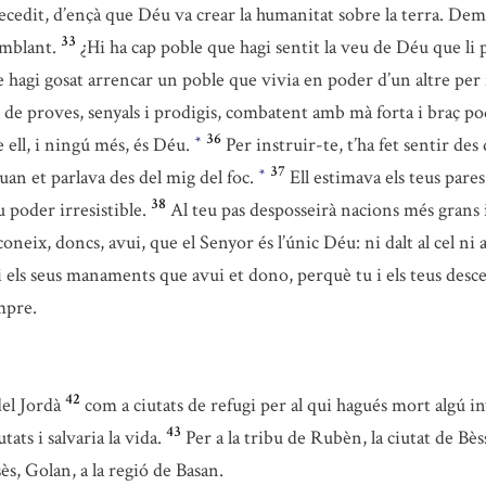
recedit, d’ençà que Déu va crear la humanitat sobre la terra. Dema
33
emblant.
¿Hi ha cap poble que hagi sentit la veu de Déu que li p
 hagi gosat arrencar un poble que vivia en poder d’un altre per f
se de proves, senyals i prodigis, combatent amb mà forta i braç p
36
ell, i ningú més, és Déu.
Per instruir-te, t’ha fet sentir des d
*
37
quan et parlava des del mig del foc.
Ell estimava els teus pares
*
38
u poder irresistible.
Al teu pas desposseirà nacions més grans i
oneix, doncs, avui, que el Senyor és l’únic Déu: ni dalt al cel ni a
i els seus manaments que avui et dono, perquè tu i els teus descen
mpre.
42
del Jordà
com a ciutats de refugi per al qui hagués mort algú 
43
ats i salvaria la vida.
Per a la tribu de Rubèn, la ciutat de Bèsser
s, Golan, a la regió de Basan.