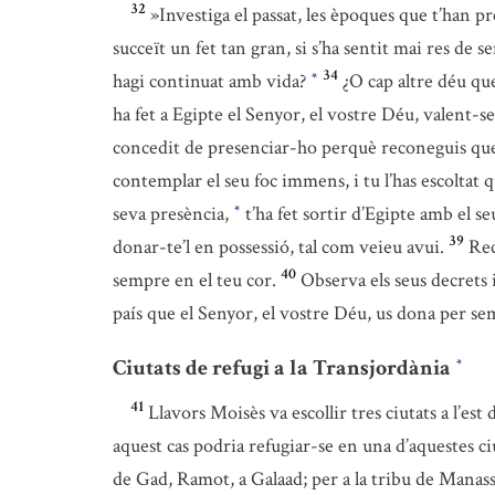
32
»Investiga el passat, les èpoques que t’han p
succeït un fet tan gran, si s’ha sentit mai res de s
34
hagi continuat amb vida?
¿O cap altre déu que
*
ha fet a Egipte el Senyor, el vostre Déu, valent-
concedit de presenciar-ho perquè reconeguis que 
contemplar el seu foc immens, i tu l’has escoltat 
seva presència,
t’ha fet sortir d’Egipte amb el se
*
39
donar-te’l en possessió, tal com veieu avui.
Rec
40
sempre en el teu cor.
Observa els seus decrets 
país que el Senyor, el vostre Déu, us dona per se
Ciutats de refugi a la Transjordània
*
41
Llavors Moisès va escollir tres ciutats a l’est 
aquest cas podria refugiar-se en una d’aquestes ciut
de Gad, Ramot, a Galaad; per a la tribu de Manassè