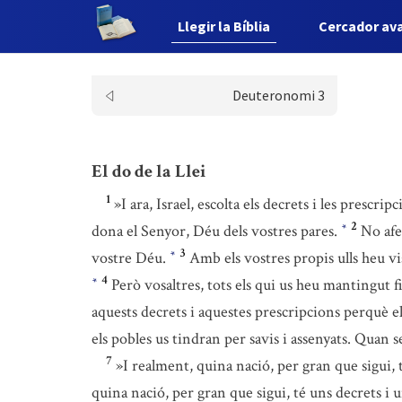
Llegir la Bíblia
Cercador av
Deuteronomi 3
El do de la Llei
1
»I ara, Israel, escolta els decrets i les presc
2
dona el Senyor, Déu dels vostres pares.
No afe
*
3
vostre Déu.
Amb els vostres propis ulls heu vi
*
4
Però vosaltres, tots els qui us heu mantingut f
*
aquests decrets i aquestes prescripcions perquè e
els pobles us tindran per savis i assenyats. Quan s
7
»I realment, quina nació, per gran que sigui,
quina nació, per gran que sigui, té uns decrets i 