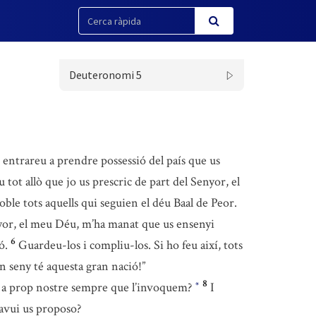
Deuteronomi 5
i entrareu a prendre possessió del país que us
tot allò que jo us prescric de part del Senyor, el
oble tots aquells qui seguien el déu Baal de Peor.
yor, el meu Déu, m’ha manat que us ensenyi
6
ó.
Guardeu-los i compliu-los. Si ho feu així, tots
in seny té aquesta gran nació!”
8
 és a prop nostre sempre que l’invoquem?
I
*
 avui us proposo?