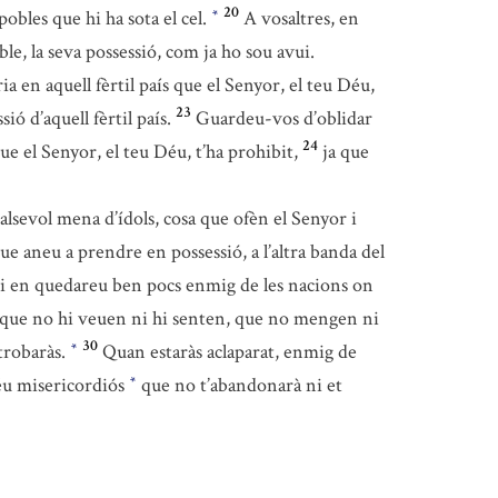
20
 pobles que hi ha sota el cel.
A vosaltres, en
*
le, la seva possessió, com ja ho sou avui.
ia en aquell fèrtil país que el Senyor, el teu Déu,
23
ió d’aquell fèrtil país.
Guardeu-vos d’oblidar
24
ue el Senyor, el teu Déu, t’ha prohibit,
ja que
ualsevol mena d’ídols, cosa que ofèn el Senyor i
ue aneu a prendre en possessió, a l’altra banda del
i en quedareu ben pocs enmig de les nacions on
a, que no hi veuen ni hi senten, que no mengen ni
30
 trobaràs.
Quan estaràs aclaparat, enmig de
*
Déu misericordiós
que no t’abandonarà ni et
*