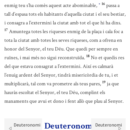
16
enmig teu s’ha comès aquest acte abominable,
passa a
*
tall d’espasa tots els habitants d’aquella ciutat i el seu bestiar,
i consagra a l’extermini la ciutat amb tot el que hi ha dins.
17
Amuntega totes les riqueses enmig de la plaça i cala foc a
tota la ciutat amb totes les seves riqueses, com a ofrena en
honor del Senyor, el teu Déu. Que quedi per sempre en
18
ruïnes, i mai més no sigui reconstruïda.
No et quedis res
del que estava consagrat a l’extermini. Així es calmarà
l’enuig ardent del Senyor, tindrà misericòrdia de tu, i et
19
multiplicarà, tal com va prometre als teus pares,
ja que
hauràs escoltat el Senyor, el teu Déu, complint els
manaments que avui et dono i fent allò que plau al Senyor.
Deuteronomi
Deuteronomi
Deuteronomi