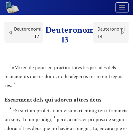
Togg
Navig
Deuteronomi
Deuteronomi
Deuteronomi
12
14
13
1
»Mireu de posar en pràctica totes les paraules dels
manaments que us dono; no hi afegeixis res ni en treguis
res.
*
Escarment dels qui adoren altres déus
2
»Si surt un profeta o un visionari enmig teu i t’anuncia
3
un senyal o un prodigi,
però, a més, et proposa de seguir i
adorar altres déus que no havíeu conegut, tu, encara que es