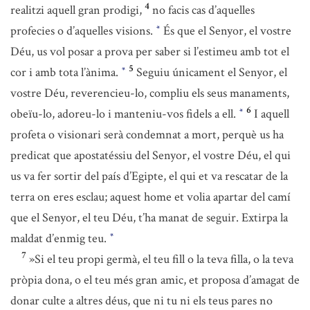
4
realitzi aquell gran prodigi,
no facis cas d’aquelles
profecies o d’aquelles visions.
És que el Senyor, el vostre
*
Déu, us vol posar a prova per saber si l’estimeu amb tot el
5
cor i amb tota l’ànima.
Seguiu únicament el Senyor, el
*
vostre Déu, reverencieu-lo, compliu els seus manaments,
6
obeïu-lo, adoreu-lo i manteniu-vos fidels a ell.
I aquell
*
profeta o visionari serà condemnat a mort, perquè us ha
predicat que apostatéssiu del Senyor, el vostre Déu, el qui
us va fer sortir del país d’Egipte, el qui et va rescatar de la
terra on eres esclau; aquest home et volia apartar del camí
que el Senyor, el teu Déu, t’ha manat de seguir. Extirpa la
maldat d’enmig teu.
*
7
»Si el teu propi germà, el teu fill o la teva filla, o la teva
pròpia dona, o el teu més gran amic, et proposa d’amagat de
donar culte a altres déus, que ni tu ni els teus pares no