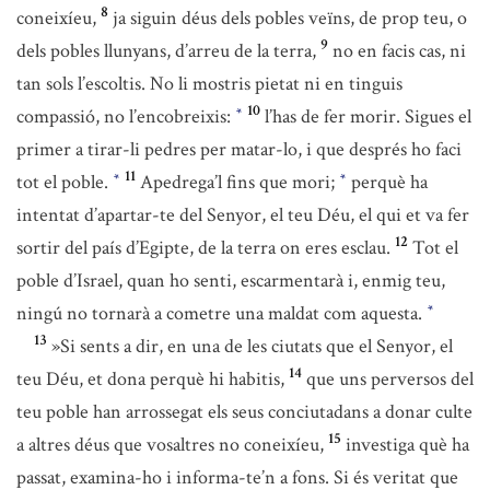
8
coneixíeu,
ja siguin déus dels pobles veïns, de prop teu, o
9
dels pobles llunyans, d’arreu de la terra,
no en facis cas, ni
tan sols l’escoltis. No li mostris pietat ni en tinguis
10
compassió, no l’encobreixis:
l’has de fer morir. Sigues el
*
primer a tirar-li pedres per matar-lo, i que després ho faci
11
tot el poble.
Apedrega’l fins que mori;
perquè ha
*
*
intentat d’apartar-te del Senyor, el teu Déu, el qui et va fer
12
sortir del país d’Egipte, de la terra on eres esclau.
Tot el
poble d’Israel, quan ho senti, escarmentarà i, enmig teu,
ningú no tornarà a cometre una maldat com aquesta.
*
13
»Si sents a dir, en una de les ciutats que el Senyor, el
14
teu Déu, et dona perquè hi habitis,
que uns perversos del
teu poble han arrossegat els seus conciutadans a donar culte
15
a altres déus que vosaltres no coneixíeu,
investiga què ha
passat, examina-ho i informa-te’n a fons. Si és veritat que