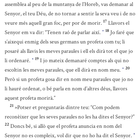
assemblea al peu de la muntanya de l’Horeb, vas demanar al
Senyor, el teu Déu, de no tornar a sentir la seva veu i de no
17
veure més aquell gran foc, per por de morir.
Llavors el
18
Senyor em va dir: “Tenen raó de parlar així.
Jo faré que
*
s’aixequi enmig dels seus germans un profeta com tu; li
posaré als llavis les meves paraules i ell els dirà tot el que jo
19
li ordenaré.
I jo mateix demanaré comptes als qui no
*
20
escoltin les meves paraules, que ell dirà en nom meu.
*
Però si un profeta gosa dir en nom meu paraules que jo no
li hauré ordenat, o bé parla en nom d’altres déus, llavors
aquest profeta morirà.”
21
»Potser et preguntaràs dintre teu: “Com podem
reconèixer que les seves paraules no les ha dites el Senyor?”
22
Doncs bé, si allò que el profeta anuncia en nom del
Senyor no es compleix, vol dir que no ho ha dit el Senyor.
*