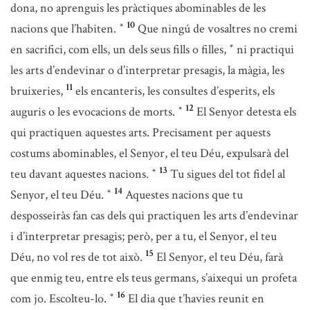
dona, no aprenguis les pràctiques abominables de les
10
nacions que l’habiten.
Que ningú de vosaltres no cremi
*
en sacrifici, com ells, un dels seus fills o filles,
ni practiqui
*
les arts d’endevinar o d’interpretar presagis, la màgia, les
11
bruixeries,
els encanteris, les consultes d’esperits, els
12
auguris o les evocacions de morts.
El Senyor detesta els
*
qui practiquen aquestes arts. Precisament per aquests
costums abominables, el Senyor, el teu Déu, expulsarà del
13
teu davant aquestes nacions.
Tu sigues del tot fidel al
*
14
Senyor, el teu Déu.
Aquestes nacions que tu
*
desposseiràs fan cas dels qui practiquen les arts d’endevinar
i d’interpretar presagis; però, per a tu, el Senyor, el teu
15
Déu, no vol res de tot això.
El Senyor, el teu Déu, farà
que enmig teu, entre els teus germans, s’aixequi un profeta
16
com jo. Escolteu-lo.
El dia que t’havies reunit en
*