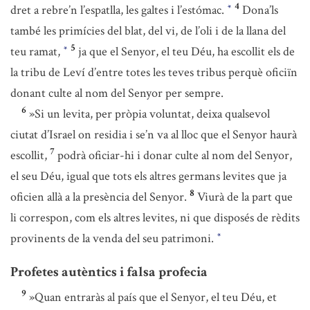
4
dret a rebre’n l’espatlla, les galtes i l’estómac.
Dona’ls
*
també les primícies del blat, del vi, de l’oli i de la llana del
5
teu ramat,
ja que el Senyor, el teu Déu, ha escollit els de
*
la tribu de Leví d’entre totes les teves tribus perquè oficiïn
donant culte al nom del Senyor per sempre.
6
»Si un levita, per pròpia voluntat, deixa qualsevol
ciutat d’Israel on residia i se’n va al lloc que el Senyor haurà
7
escollit,
podrà oficiar-hi i donar culte al nom del Senyor,
el seu Déu, igual que tots els altres germans levites que ja
8
oficien allà a la presència del Senyor.
Viurà de la part que
li correspon, com els altres levites, ni que disposés de rèdits
provinents de la venda del seu patrimoni.
*
Profetes autèntics i falsa profecia
9
»Quan entraràs al país que el Senyor, el teu Déu, et