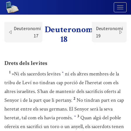
Togg
Navig
Deuteronomi
Deuteronomi
Deuteronomi
17
19
18
Drets dels levites
1
»Ni els sacerdots levites
ni els altres membres de la
*
tribu de Leví no tindran cap porció de l’heretat com els
altres israelites. S’han de mantenir dels sacrificis oferts al
2
Senyor i de la part que li pertany.
No tindran part en cap
heretat entre els seus germans. El Senyor serà la seva
3
heretat, tal com els havia promès.
Quan algú del poble
*
ofereix en sacrifici un toro o un anyell, els sacerdots tenen