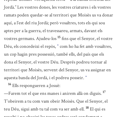
Jordà.” Les vostres dones, les vostres criatures i els vostres
ramats poden quedar-se al territori que Moisès us va donar
aquí, a l’est del riu Jordà; però vosaltres, tots els qui sou
aptes per a la guerra, el travessareu, armats, davant els
15
vostres germans. Ajudeu-los
fins que el Senyor, el vostre
Déu, els concedeixi el repòs,
com ho ha fet amb vosaltres,
*
un cop hagin pres possessió, també ells, del país que els
dona el Senyor, el vostre Déu. Després podreu tornar al
territori que Moisès, servent del Senyor, us va assignar en
aquesta banda del Jordà, i el podreu posseir.
*
16
Ells respongueren a Josuè:
17
—Farem tot el que ens manes i anirem allà on diguis.
T’obeirem a tu com vam obeir Moisès. Que el Senyor, el
18
teu Déu, sigui amb tu tal com va ser amb ell.
El qui es
revolti i no obeeixi les teves ordres serà condemnat a