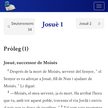
Togg
Navig
Josuè 1
Deuteronomi
Josuè 2
34
Pròleg (1)
Josuè, successor de Moisès
1
Després de la mort de Moisès, servent del Senyor,
el
*
Senyor es va adreçar a Josuè, fill de Nun i ajudant de
Moisès.
Li digué:
*
2
—Moisès, el meu servent, ja és mort. Ha arribat l’hora
que tu, amb tot aquest poble, travessis el riu Jordà i entris
3
al país que jo dono als israelites.
Tal com vaig prometre
*