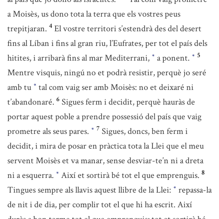
a Moisès, us dono tota la terra que els vostres peus
4
trepitjaran.
El vostre territori s’estendrà des del desert
fins al Líban i fins al gran riu, l’Eufrates, per tot el país dels
5
hitites, i arribarà fins al mar Mediterrani,
a ponent.
*
*
Mentre visquis, ningú no et podrà resistir, perquè jo seré
amb tu
tal com vaig ser amb Moisès: no et deixaré ni
*
6
t’abandonaré.
Sigues ferm i decidit, perquè hauràs de
portar aquest poble a prendre possessió del país que vaig
7
prometre als seus pares.
Sigues, doncs, ben ferm i
*
decidit, i mira de posar en pràctica tota la Llei que el meu
servent Moisès et va manar, sense desviar-te’n ni a dreta
8
ni a esquerra.
Així et sortirà bé tot el que emprenguis.
*
Tingues sempre als llavis aquest llibre de la Llei:
repassa-la
*
de nit i de dia, per complir tot el que hi ha escrit. Així