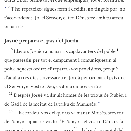
duràs a bon terme tot el que emprenguis; tot et sortirà bé.
9
T’ho repeteixo: sigues ferm i decidit, no tinguis por, no
*
t’acovardeixis. Jo, el Senyor, el teu Déu, seré amb tu arreu
on aniràs.
Josuè prepara el pas del Jordà
10
11
Llavors Josuè va manar als capdavanters del poble
que passessin per tot el campament i comuniquessin al
poble aquesta ordre: «Prepareu-vos provisions, perquè
d’aquí a tres dies travessareu el Jordà per ocupar el país que
el Senyor, el vostre Déu, us dona en possessió.»
12
Després Josuè va dir als homes de les tribus de Rubèn i
de Gad i de la meitat de la tribu de Manassès:
*
13
—Recordeu-vos del que us va manar Moisès, servent
del Senyor, quan us va dir: “El Senyor, el vostre Déu, us fa
14
reposar donant-vos aquesta terra
a la banda oriental del