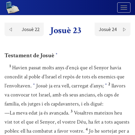
Togg
Navig
Josuè 23
Josuè 22
Josuè 24
Testament de Josuè
*
1
Havien passat molts anys d’ençà que el Senyor havia
concedit al poble d’Israel el repòs de tots els enemics que
2
l’envoltaven.
Josuè ja era vell, carregat d’anys;
llavors
*
*
va convocar tot Israel, amb els seus ancians, els caps de
família, els jutges i els capdavanters, i els digué:
3
—La meva edat ja és avançada.
Vosaltres mateixos heu
vist tot el que el Senyor, el vostre Déu, ha fet a tots aquests
4
pobles: ell ha combatut a favor vostre.
Jo he sortejat per a