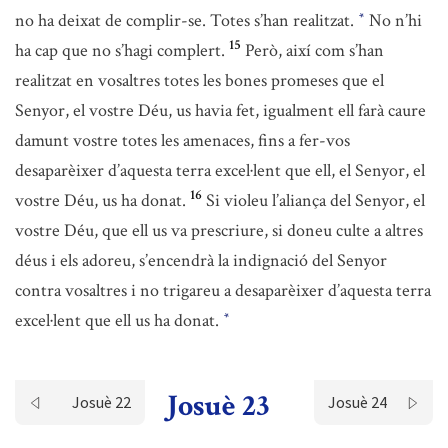
no ha deixat de complir-se. Totes s’han realitzat.
No n’hi
*
15
ha cap que no s’hagi complert.
Però, així com s’han
realitzat en vosaltres totes les bones promeses que el
Senyor, el vostre Déu, us havia fet, igualment ell farà caure
damunt vostre totes les amenaces, fins a fer-vos
desaparèixer d’aquesta terra excel·lent que ell, el Senyor, el
16
vostre Déu, us ha donat.
Si violeu l’aliança del Senyor, el
vostre Déu, que ell us va prescriure, si doneu culte a altres
déus i els adoreu, s’encendrà la indignació del Senyor
contra vosaltres i no trigareu a desaparèixer d’aquesta terra
excel·lent que ell us ha donat.
*
Josuè 23
Josuè 22
Josuè 24