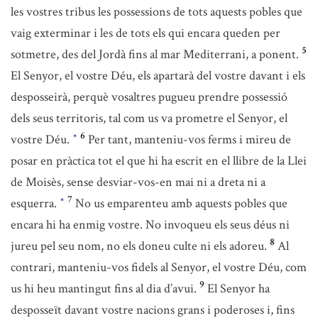
les vostres tribus les possessions de tots aquests pobles que
vaig exterminar i les de tots els qui encara queden per
5
sotmetre, des del Jordà fins al mar Mediterrani, a ponent.
El Senyor, el vostre Déu, els apartarà del vostre davant i els
desposseirà, perquè vosaltres pugueu prendre possessió
dels seus territoris, tal com us va prometre el Senyor, el
6
vostre Déu.
Per tant, manteniu-vos ferms i mireu de
*
posar en pràctica tot el que hi ha escrit en el llibre de la Llei
de Moisès, sense desviar-vos-en mai ni a dreta ni a
7
esquerra.
No us emparenteu amb aquests pobles que
*
encara hi ha enmig vostre. No invoqueu els seus déus ni
8
jureu pel seu nom, no els doneu culte ni els adoreu.
Al
contrari, manteniu-vos fidels al Senyor, el vostre Déu, com
9
us hi heu mantingut fins al dia d’avui.
El Senyor ha
desposseït davant vostre nacions grans i poderoses i, fins