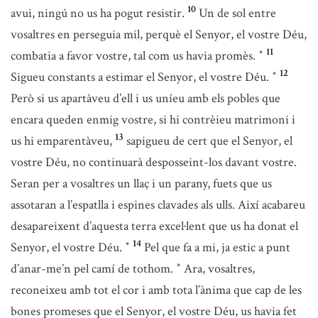
10
avui, ningú no us ha pogut resistir.
Un de sol entre
vosaltres en perseguia mil, perquè el Senyor, el vostre Déu,
11
combatia a favor vostre, tal com us havia promès.
*
12
Sigueu constants a estimar el Senyor, el vostre Déu.
*
Però si us apartàveu d’ell i us uníeu amb els pobles que
encara queden enmig vostre, si hi contrèieu matrimoni i
13
us hi emparentàveu,
sapigueu de cert que el Senyor, el
vostre Déu, no continuarà desposseint-los davant vostre.
Seran per a vosaltres un llaç i un parany, fuets que us
assotaran a l’espatlla i espines clavades als ulls. Així acabareu
desapareixent d’aquesta terra excel·lent que us ha donat el
14
Senyor, el vostre Déu.
Pel que fa a mi, ja estic a punt
*
d’anar-me’n pel camí de tothom.
Ara, vosaltres,
*
reconeixeu amb tot el cor i amb tota l’ànima que cap de les
bones promeses que el Senyor, el vostre Déu, us havia fet