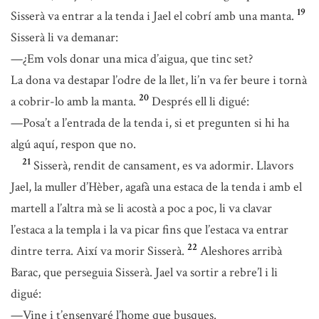
19
Sisserà va entrar a la tenda i Jael el cobrí amb una manta.
Sisserà li va demanar:
—¿Em vols donar una mica d’aigua, que tinc set?
La dona va destapar l’odre de la llet, li’n va fer beure i tornà
20
a cobrir-lo amb la manta.
Després ell li digué:
—Posa’t a l’entrada de la tenda i, si et pregunten si hi ha
algú aquí, respon que no.
21
Sisserà, rendit de cansament, es va adormir. Llavors
Jael, la muller d’Hèber, agafà una estaca de la tenda i amb el
martell a l’altra mà se li acostà a poc a poc, li va clavar
l’estaca a la templa i la va picar fins que l’estaca va entrar
22
dintre terra. Així va morir Sisserà.
Aleshores arribà
Barac, que perseguia Sisserà. Jael va sortir a rebre’l i li
digué:
—Vine i t’ensenyaré l’home que busques.