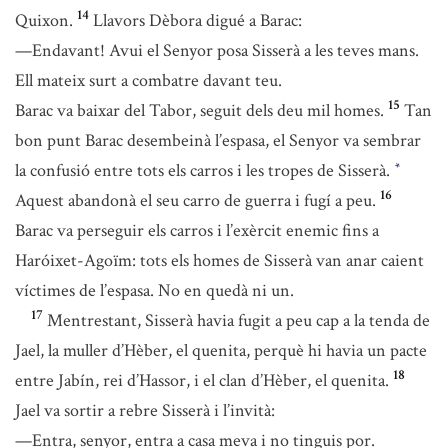
14
Quixon.
Llavors Dèbora digué a Barac:
—Endavant! Avui el Senyor posa Sisserà a les teves mans.
Ell mateix surt a combatre davant teu.
15
Barac va baixar del Tabor, seguit dels deu mil homes.
Tan
bon punt Barac desembeinà l’espasa, el Senyor va sembrar
la confusió entre tots els carros i les tropes de Sisserà.
*
16
Aquest abandonà el seu carro de guerra i fugí a peu.
Barac va perseguir els carros i l’exèrcit enemic fins a
Haróixet-Agoïm: tots els homes de Sisserà van anar caient
víctimes de l’espasa. No en quedà ni un.
17
Mentrestant, Sisserà havia fugit a peu cap a la tenda de
Jael, la muller d’Hèber, el quenita, perquè hi havia un pacte
18
entre Jabín, rei d’Hassor, i el clan d’Hèber, el quenita.
Jael va sortir a rebre Sisserà i l’invità:
—Entra, senyor, entra a casa meva i no tinguis por.