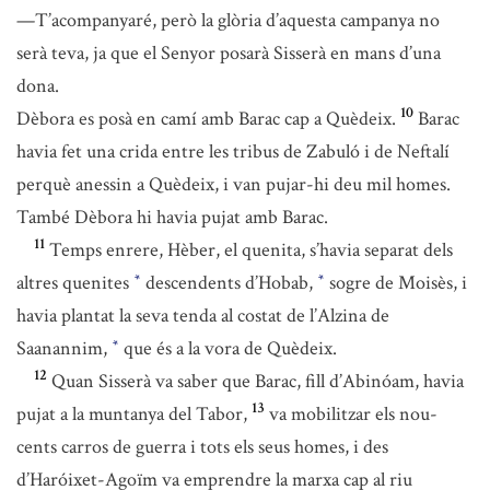
—T’acompanyaré, però la glòria d’aquesta campanya no
serà teva, ja que el Senyor posarà Sisserà en mans d’una
dona.
10
Dèbora es posà en camí amb Barac cap a Quèdeix.
Barac
havia fet una crida entre les tribus de Zabuló i de Neftalí
perquè anessin a Quèdeix, i van pujar-hi deu mil homes.
També Dèbora hi havia pujat amb Barac.
11
Temps enrere, Hèber, el quenita, s’havia separat dels
altres quenites
descendents d’Hobab,
sogre de Moisès, i
*
*
havia plantat la seva tenda al costat de l’Alzina de
Saanannim,
que és a la vora de Quèdeix.
*
12
Quan Sisserà va saber que Barac, fill d’Abinóam, havia
13
pujat a la muntanya del Tabor,
va mobilitzar els nou-
cents carros de guerra i tots els seus homes, i des
d’Haróixet-Agoïm va emprendre la marxa cap al riu