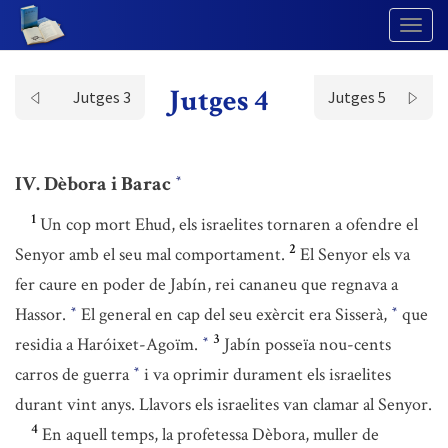
Togg
Navig
Jutges 4
Jutges 3
Jutges 5
IV. Dèbora i Barac
*
1
Un cop mort Ehud, els israelites tornaren a ofendre el
2
Senyor amb el seu mal comportament.
El Senyor els va
fer caure en poder de Jabín, rei cananeu que regnava a
Hassor.
El general en cap del seu exèrcit era Sisserà,
que
*
*
3
residia a Haróixet-Agoïm.
Jabín posseïa nou-cents
*
carros de guerra
i va oprimir durament els israelites
*
durant vint anys. Llavors els israelites van clamar al Senyor.
4
En aquell temps, la profetessa Dèbora, muller de