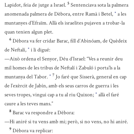
5
Lapidot, feia de jutge a Israel.
Sentenciava sota la palmera
anomenada palmera de Dèbora, entre Ramà i Betel,
a les
*
muntanyes d’Efraïm. Allà els israelites pujaven a trobar-la
quan tenien algun plet.
6
Dèbora va fer cridar Barac, fill d’Abinóam, de Quèdeix
de Neftalí,
i li digué:
*
—Això ordena el Senyor, Déu d’Israel: “Ves a reunir deu
mil homes de les tribus de Neftalí i Zabuló i porta’ls a la
7
muntanya del Tabor.
Jo faré que Sisserà, general en cap
*
de l’exèrcit de Jabín, amb els seus carros de guerra i les
seves tropes, vingui cap a tu al riu Quixon;
allà el faré
*
caure a les teves mans.”
8
Barac va respondre a Dèbora:
—Hi aniré si tu vens amb mi; però, si no vens, no hi aniré.
9
Dèbora va replicar: