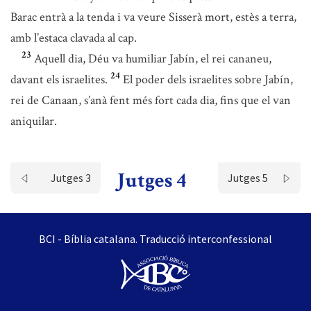
Barac entrà a la tenda i va veure Sisserà mort, estès a terra,
amb l’estaca clavada al cap.
23
Aquell dia, Déu va humiliar Jabín, el rei cananeu,
24
davant els israelites.
El poder dels israelites sobre Jabín,
rei de Canaan, s’anà fent més fort cada dia, fins que el van
aniquilar.
Jutges 4
Jutges 3
Jutges 5
BCI - Bíblia catalana. Traducció interconfessional