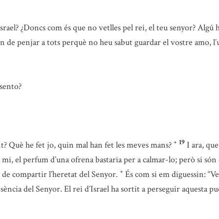
ael? ¿Doncs com és que no vetlles pel rei, el teu senyor? Algú h
n de penjar a tots perquè no heu sabut guardar el vostre amo, l’un
:
 sento?
19
t? Què he fet jo, quin mal han fet les meves mans?
I ara, que
*
ra mi, el perfum d’una ofrena bastaria per a calmar-lo; però si són
 de compartir l’heretat del Senyor.
És com si em diguessin: “Ves
*
sència del Senyor. El rei d’Israel ha sortit a perseguir aquesta pu