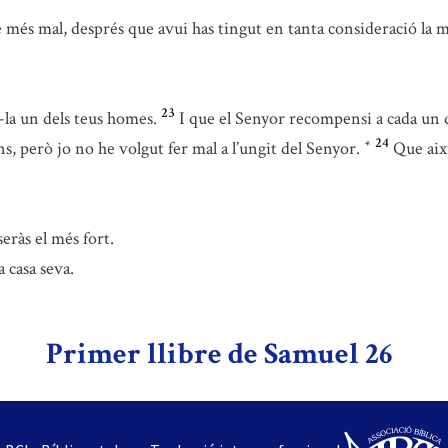
é més mal, després que avui has tingut en tanta consideració la 
23
r-la un dels teus homes.
I que el Senyor recompensi a cada un
24
ns, però jo no he volgut fer mal a l’ungit del Senyor.
Que així
*
eràs el més fort.
a casa seva.
Primer llibre de Samuel 26