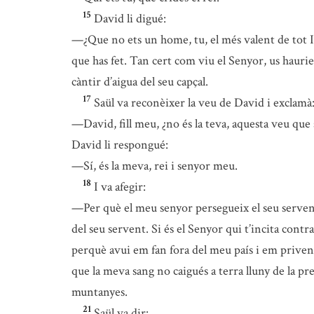
15
David li digué:
—¿Que no ets un home, tu, el més valent de tot Isr
que has fet. Tan cert com viu el Senyor, us haurie
càntir d’aigua del seu capçal.
17
Saül va reconèixer la veu de David i exclamà
—David, fill meu, ¿no és la teva, aquesta veu que
David li respongué:
—Sí, és la meva, rei i senyor meu.
18
I va afegir:
—Per què el meu senyor persegueix el seu serven
del seu servent. Si és el Senyor qui t’incita cont
perquè avui em fan fora del meu país i em priven
que la meva sang no caigués a terra lluny de la pre
muntanyes.
21
Saül va dir: