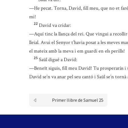
—He pecat. Torna, David, fill meu, que no et far
mi!
22
David va cridar:
—Aquí tinc la llança del rei. Que vingui a recolli
lleial. Avui el Senyor t’havia posat a les meves ma
el mateix amb la meva i em guardi en els perills!
25
Saül digué a David:
—Beneït siguis, fill meu David! Tu prosperaràs i s
David se’n va anar pel seu cantó i Saül se’n tornà 
Primer llibre de Samuel 25