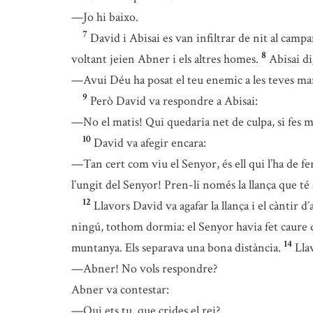
—Jo hi baixo.
7
David i Abisai es van infiltrar de nit al campa
8
voltant jeien Abner i els altres homes.
Abisai d
—Avui Déu ha posat el teu enemic a les teves mans
9
Però David va respondre a Abisai:
—No el matis! Qui quedaria net de culpa, si fes 
10
David va afegir encara:
—Tan cert com viu el Senyor, és ell qui l’ha de fer
l’ungit del Senyor! Pren-li només la llança que té 
12
Llavors David va agafar la llança i el càntir 
ningú, tothom dormia: el Senyor havia fet caure 
14
muntanya. Els separava una bona distància.
Lla
—Abner! No vols respondre?
Abner va contestar:
—Qui ets tu, que crides el rei?