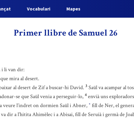
ançat
Vocabulari
Mapes
Primer llibre de Samuel 26
i li van dir:
 que mira al desert.
3
 baixar al desert de Zif a buscar-hi David.
Saül va acampar al tos
4
 adonar-se que Saül venia a perseguir-lo,
envià uns exploradors 
va veure l’indret on dormien Saül i Abner,
fill de Ner, el gener
*
va dir a l’hitita Ahimèlec i a Abisai, fill de Seruià i germà de Joa