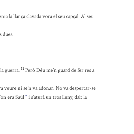
ia la llança clavada vora el seu capçal. Al seu
s dues.
11
la guerra.
Però Déu me’n guard de fer res a
o va veure ni se’n va adonar. No va despertar-se
d’on era Saül
i s’aturà un tros lluny, dalt la
*