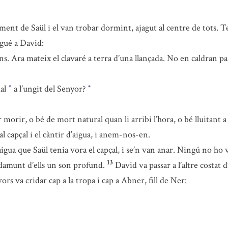
ment de Saül i el van trobar dormint, ajagut al centre de tots. Ten
igué a David:
. Ara mateix el clavaré a terra d’una llançada. No en caldran pa
mal
a l’ungit del Senyor?
*
*
 morir, o bé de mort natural quan li arribi l’hora, o bé lluitant a 
al capçal i el càntir d’aigua, i anem-nos-en.
d’aigua que Saül tenia vora el capçal, i se’n van anar. Ningú no h
13
damunt d’ells un son profund.
David va passar a l’altre costat 
vors va cridar cap a la tropa i cap a Abner, fill de Ner: