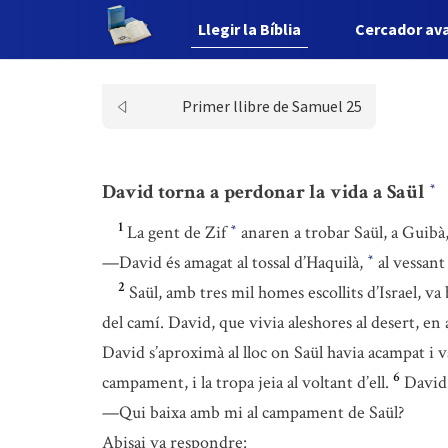
Llegir la Bíblia
Cercador av
Primer llibre de Samuel 25
David torna a perdonar la vida a Saül
*
1
La gent de Zif
anaren a trobar Saül, a Guibà, 
*
—David és amagat al tossal d’Haquilà,
al vessant
*
2
Saül, amb tres mil homes escollits d’Israel, va
del camí. David, que vivia aleshores al desert, en
David s’aproximà al lloc on Saül havia acampat i 
6
campament, i la tropa jeia al voltant d’ell.
David 
—Qui baixa amb mi al campament de Saül?
Abisai va respondre: