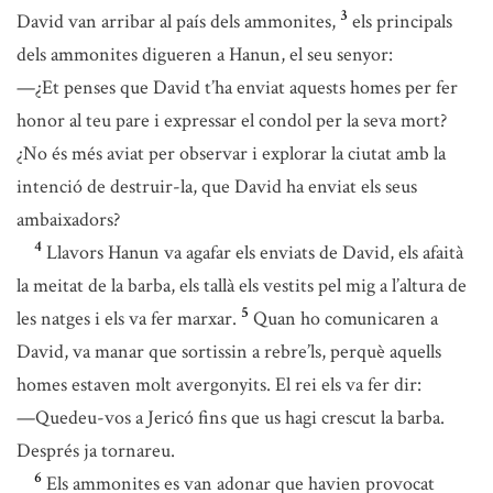
3
David van arribar al país dels ammonites,
els principals
dels ammonites digueren a Hanun, el seu senyor:
—¿Et penses que David t’ha enviat aquests homes per fer
honor al teu pare i expressar el condol per la seva mort?
¿No és més aviat per observar i explorar la ciutat amb la
intenció de destruir-la, que David ha enviat els seus
ambaixadors?
4
Llavors Hanun va agafar els enviats de David, els afaità
la meitat de la barba, els tallà els vestits pel mig a l’altura de
5
les natges i els va fer marxar.
Quan ho comunicaren a
David, va manar que sortissin a rebre’ls, perquè aquells
homes estaven molt avergonyits. El rei els va fer dir:
—Quedeu-vos a Jericó fins que us hagi crescut la barba.
Després ja tornareu.
6
Els ammonites es van adonar que havien provocat