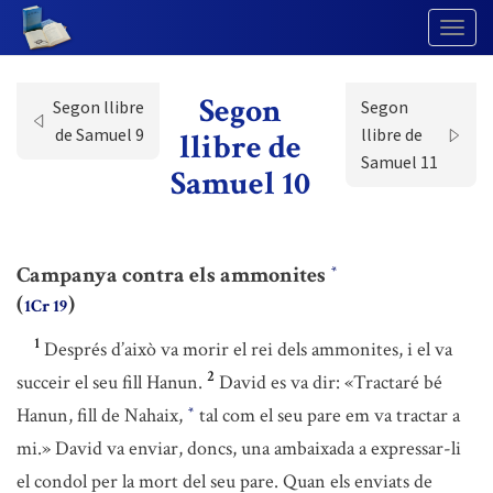
Togg
Navig
Segon
Segon llibre
Segon
de Samuel 9
llibre de
llibre de
Samuel 11
Samuel 10
Campanya contra els ammonites
*
(
)
1Cr 19
1
Després d’això va morir el rei dels ammonites, i el va
2
succeir el seu fill Hanun.
David es va dir: «Tractaré bé
Hanun, fill de Nahaix,
tal com el seu pare em va tractar a
*
mi.» David va enviar, doncs, una ambaixada a expressar-li
el condol per la mort del seu pare. Quan els enviats de