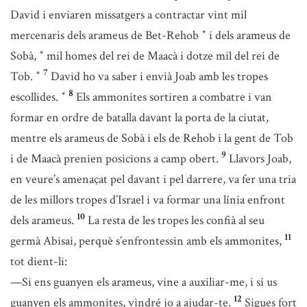
David i enviaren missatgers a contractar vint mil
mercenaris dels arameus de Bet-Rehob
i dels arameus de
*
Sobà,
mil homes del rei de Maacà i dotze mil del rei de
*
7
Tob.
David ho va saber i envià Joab amb les tropes
*
8
escollides.
Els ammonites sortiren a combatre i van
*
formar en ordre de batalla davant la porta de la ciutat,
mentre els arameus de Sobà i els de Rehob i la gent de Tob
9
i de Maacà prenien posicions a camp obert.
Llavors Joab,
en veure’s amenaçat pel davant i pel darrere, va fer una tria
de les millors tropes d’Israel i va formar una línia enfront
10
dels arameus.
La resta de les tropes les confià al seu
11
germà Abisai, perquè s’enfrontessin amb els ammonites,
tot dient-li:
—Si ens guanyen els arameus, vine a auxiliar-me, i si us
12
guanyen els ammonites, vindré jo a ajudar-te.
Sigues fort