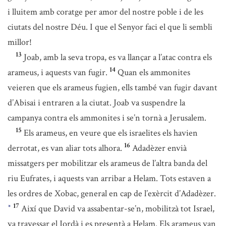
i lluitem amb coratge per amor del nostre poble i de les
ciutats del nostre Déu. I que el Senyor faci el que li sembli
millor!
13
Joab, amb la seva tropa, es va llançar a l’atac contra els
14
arameus, i aquests van fugir.
Quan els ammonites
veieren que els arameus fugien, ells també van fugir davant
d’Abisai i entraren a la ciutat. Joab va suspendre la
campanya contra els ammonites i se’n tornà a Jerusalem.
15
Els arameus, en veure que els israelites els havien
16
derrotat, es van aliar tots alhora.
Adadèzer envià
missatgers per mobilitzar els arameus de l’altra banda del
riu Eufrates, i aquests van arribar a Helam. Tots estaven a
les ordres de Xobac, general en cap de l’exèrcit d’Adadèzer.
17
Així que David va assabentar-se’n, mobilitzà tot Israel,
*
va travessar el Jordà i es presentà a Helam. Els arameus van