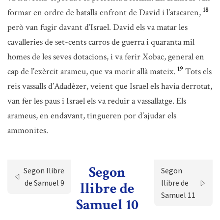
18
formar en ordre de batalla enfront de David i l’atacaren,
però van fugir davant d’Israel. David els va matar les
cavalleries de set-cents carros de guerra i quaranta mil
homes de les seves dotacions, i va ferir Xobac, general en
19
cap de l’exèrcit arameu, que va morir allà mateix.
Tots els
reis vassalls d’Adadèzer, veient que Israel els havia derrotat,
van fer les paus i Israel els va reduir a vassallatge. Els
arameus, en endavant, tingueren por d’ajudar els
ammonites.
Segon
Segon llibre
Segon
de Samuel 9
llibre de
llibre de
Samuel 11
Samuel 10