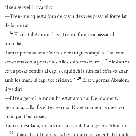
al seu servei i li va dir:
—Treu-me aquesta fora de casa i després passa el forrellat
de la porta!
18
El criat d’Amnon la va treure fora i va passar el
forrellat.
Tamar portava una túnica de mànigues amples,
tal com
*
19
acostumaven a portar les filles solteres del rei.
Aleshores
es va posar cendra al cap, s’esquinçà la túnica i se’n va anar
20
amb les mans al cap, tot cridant.
El seu germà Absalom
*
li va dir:
—El teu germà Amnon ha estat amb tu! De moment,
germana, calla. És el teu germà. No et turmentis més per
això que t’ha passat.
Tamar, desolada, anà a viure a casa del seu germà Absalom.
21
Quan el rei David va saber tot això es va enfadar molt,