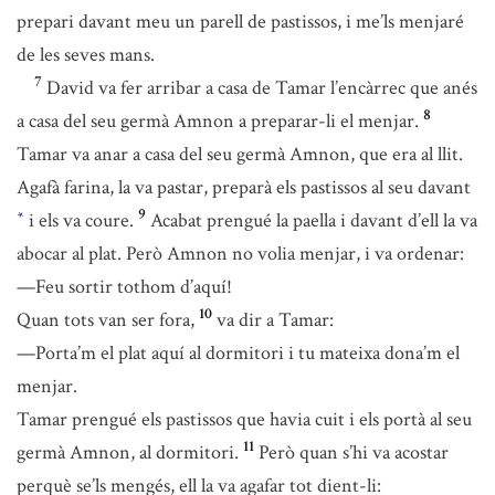
prepari davant meu un parell de pastissos, i me’ls menjaré
de les seves mans.
7
David va fer arribar a casa de Tamar l’encàrrec que anés
8
a casa del seu germà Amnon a preparar-li el menjar.
Tamar va anar a casa del seu germà Amnon, que era al llit.
Agafà farina, la va pastar, preparà els pastissos al seu davant
9
i els va coure.
Acabat prengué la paella i davant d’ell la va
*
abocar al plat. Però Amnon no volia menjar, i va ordenar:
—Feu sortir tothom d’aquí!
10
Quan tots van ser fora,
va dir a Tamar:
—Porta’m el plat aquí al dormitori i tu mateixa dona’m el
menjar.
Tamar prengué els pastissos que havia cuit i els portà al seu
11
germà Amnon, al dormitori.
Però quan s’hi va acostar
perquè se’ls mengés, ell la va agafar tot dient-li: