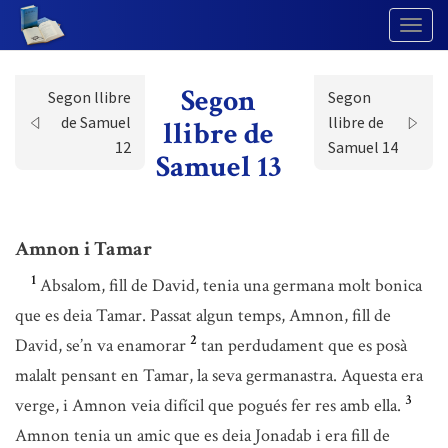
Togg
Navig
Segon
Segon llibre
Segon
de Samuel
llibre de
llibre de
12
Samuel 14
Samuel 13
Amnon i Tamar
1
Absalom, fill de David, tenia una germana molt bonica
que es deia Tamar. Passat algun temps, Amnon, fill de
2
David, se’n va enamorar
tan perdudament que es posà
malalt pensant en Tamar, la seva germanastra. Aquesta era
3
verge, i Amnon veia difícil que pogués fer res amb ella.
Amnon tenia un amic que es deia Jonadab i era fill de