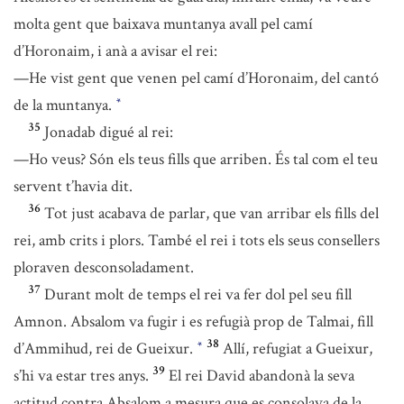
molta gent que baixava muntanya avall pel camí
d’Horonaim, i anà a avisar el rei:
—He vist gent que venen pel camí d’Horonaim, del cantó
de la muntanya.
*
35
Jonadab digué al rei:
—Ho veus? Són els teus fills que arriben. És tal com el teu
servent t’havia dit.
36
Tot just acabava de parlar, que van arribar els fills del
rei, amb crits i plors. També el rei i tots els seus consellers
ploraven desconsoladament.
37
Durant molt de temps el rei va fer dol pel seu fill
Amnon. Absalom va fugir i es refugià prop de Talmai, fill
38
d’Ammihud, rei de Gueixur.
Allí, refugiat a Gueixur,
*
39
s’hi va estar tres anys.
El rei David abandonà la seva
actitud contra Absalom a mesura que es consolava de la