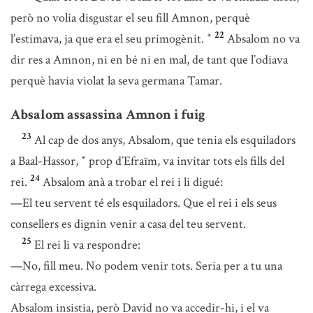
però no volia disgustar el seu fill Amnon, perquè
22
l’estimava, ja que era el seu primogènit.
Absalom no va
*
dir res a Amnon, ni en bé ni en mal, de tant que l’odiava
perquè havia violat la seva germana Tamar.
Absalom assassina Amnon i fuig
23
Al cap de dos anys, Absalom, que tenia els esquiladors
a Baal-Hassor,
prop d’Efraïm, va invitar tots els fills del
*
24
rei.
Absalom anà a trobar el rei i li digué:
—El teu servent té els esquiladors. Que el rei i els seus
consellers es dignin venir a casa del teu servent.
25
El rei li va respondre:
—No, fill meu. No podem venir tots. Seria per a tu una
càrrega excessiva.
Absalom insistia, però David no va accedir-hi, i el va