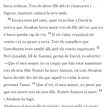
havia ordenat. Tots els altres fills del rei s’aixecaren i
fugiren, muntant cadascú la seva mula.
30
Encara eren pel camí, quan va arribar a David la
notícia que Absalom havia matat tots els fills del rei, que no
31
n’havia quedat cap de viu.
El rei s’alçà, s’esquinçà els
vestits i es va ajeure a terra. Tots els consellers que
32
l’envoltaven eren també allà amb els vestits esquinçats.
Però Jonadab, fill de Xammà, germà de David, va advertir:
—Que el meu senyor no es cregui que han estat assassinats
tots els seus fills! Només ha mort Amnon, tal com Absalom
havia decidit des del dia que aquell va violar la seva
33
germana Tamar.
Que el rei, el meu senyor, no pensi pas
34
que són morts tots els seus fills. Només Amnon és mort,
i Absalom ha fugit.
Aleshores el sentinella de guàrdia, mirant enllà, va veure