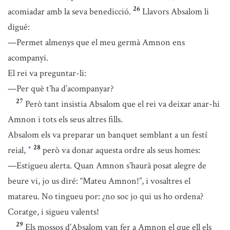
26
acomiadar amb la seva benedicció.
Llavors Absalom li
digué:
—Permet almenys que el meu germà Amnon ens
acompanyi.
El rei va preguntar-li:
—Per què t’ha d’acompanyar?
27
Però tant insistia Absalom que el rei va deixar anar-hi
Amnon i tots els seus altres fills.
Absalom els va preparar un banquet semblant a un festí
28
reial,
però va donar aquesta ordre als seus homes:
*
—Estigueu alerta. Quan Amnon s’haurà posat alegre de
beure vi, jo us diré: “Mateu Amnon!”, i vosaltres el
matareu. No tingueu por: ¿no soc jo qui us ho ordena?
Coratge, i sigueu valents!
29
Els mossos d’Absalom van fer a Amnon el que ell els