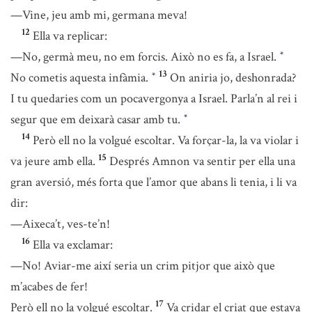
—Vine, jeu amb mi, germana meva!
12
Ella va replicar:
—No, germà meu, no em forcis. Això no es fa, a Israel.
*
13
No cometis aquesta infàmia.
On aniria jo, deshonrada?
*
I tu quedaries com un pocavergonya a Israel. Parla’n al rei i
segur que em deixarà casar amb tu.
*
14
Però ell no la volgué escoltar. Va forçar-la, la va violar i
15
va jeure amb ella.
Després Amnon va sentir per ella una
gran aversió, més forta que l’amor que abans li tenia, i li va
dir:
—Aixeca’t, ves-te’n!
16
Ella va exclamar:
—No! Aviar-me així seria un crim pitjor que això que
m’acabes de fer!
17
Però ell no la volgué escoltar.
Va cridar el criat que estava