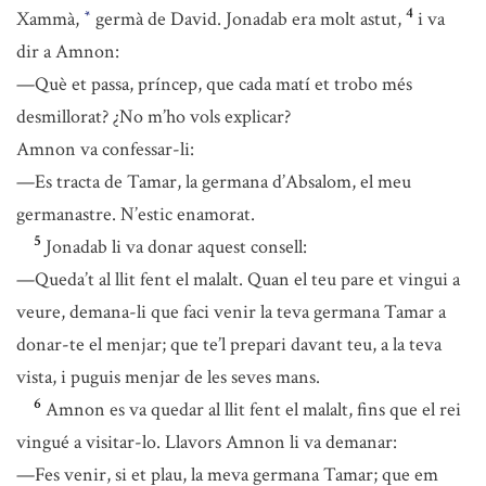
4
Xammà,
germà de David. Jonadab era molt astut,
i va
*
dir a Amnon:
—Què et passa, príncep, que cada matí et trobo més
desmillorat? ¿No m’ho vols explicar?
Amnon va confessar-li:
—Es tracta de Tamar, la germana d’Absalom, el meu
germanastre. N’estic enamorat.
5
Jonadab li va donar aquest consell:
—Queda’t al llit fent el malalt. Quan el teu pare et vingui a
veure, demana-li que faci venir la teva germana Tamar a
donar-te el menjar; que te’l prepari davant teu, a la teva
vista, i puguis menjar de les seves mans.
6
Amnon es va quedar al llit fent el malalt, fins que el rei
vingué a visitar-lo. Llavors Amnon li va demanar:
—Fes venir, si et plau, la meva germana Tamar; que em