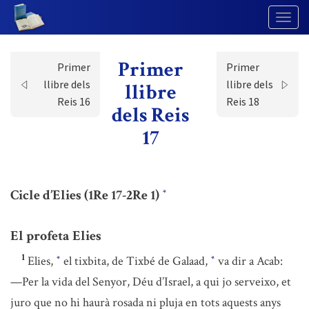
Togg
Navig
Primer
Primer
Primer
llibre dels
llibre dels
llibre
Reis 16
Reis 18
dels Reis
17
Cicle d’Elies (1Re 17-2Re 1)
*
El profeta Elies
1
Elies,
el tixbita, de Tixbé de Galaad,
va dir a Acab:
*
*
—Per la vida del Senyor, Déu d’Israel, a qui jo serveixo, et
juro que no hi haurà rosada ni pluja en tots aquests anys