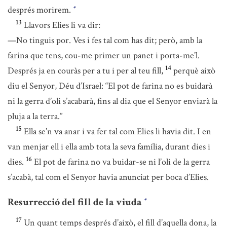
després morirem.
*
13
Llavors Elies li va dir:
—No tinguis por. Ves i fes tal com has dit; però, amb la
farina que tens, cou-me primer un panet i porta-me’l.
14
Després ja en couràs per a tu i per al teu fill,
perquè això
diu el Senyor, Déu d’Israel: “El pot de farina no es buidarà
ni la gerra d’oli s’acabarà, fins al dia que el Senyor enviarà la
pluja a la terra.”
15
Ella se’n va anar i va fer tal com Elies li havia dit. I en
van menjar ell i ella amb tota la seva família, durant dies i
16
dies.
El pot de farina no va buidar-se ni l’oli de la gerra
s’acabà, tal com el Senyor havia anunciat per boca d’Elies.
Resurrecció del fill de la viuda
*
17
Un quant temps després d’això, el fill d’aquella dona, la