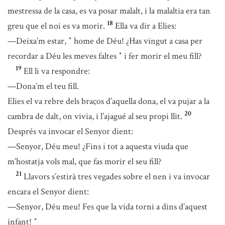
mestressa de la casa, es va posar malalt, i la malaltia era tan
18
greu que el noi es va morir.
Ella va dir a Elies:
—Deixa’m estar,
home de Déu! ¿Has vingut a casa per
*
recordar a Déu les meves faltes
i fer morir el meu fill?
*
19
Ell li va respondre:
—Dona’m el teu fill.
Elies el va rebre dels braços d’aquella dona, el va pujar a la
20
cambra de dalt, on vivia, i l’ajagué al seu propi llit.
Després va invocar el Senyor dient:
—Senyor, Déu meu! ¿Fins i tot a aquesta viuda que
m’hostatja vols mal, que fas morir el seu fill?
21
Llavors s’estirà tres vegades sobre el nen i va invocar
encara el Senyor dient:
—Senyor, Déu meu! Fes que la vida torni a dins d’aquest
infant!
*