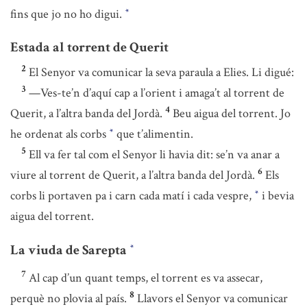
fins que jo no ho digui.
*
Estada al torrent de Querit
2
El Senyor va comunicar la seva paraula a Elies. Li digué:
3
—Ves-te’n d’aquí cap a l’orient i amaga’t al torrent de
4
Querit, a l’altra banda del Jordà.
Beu aigua del torrent. Jo
he ordenat als corbs
que t’alimentin.
*
5
Ell va fer tal com el Senyor li havia dit: se’n va anar a
6
viure al torrent de Querit, a l’altra banda del Jordà.
Els
corbs li portaven pa i carn cada matí i cada vespre,
i bevia
*
aigua del torrent.
La viuda de Sarepta
*
7
Al cap d’un quant temps, el torrent es va assecar,
8
perquè no plovia al país.
Llavors el Senyor va comunicar