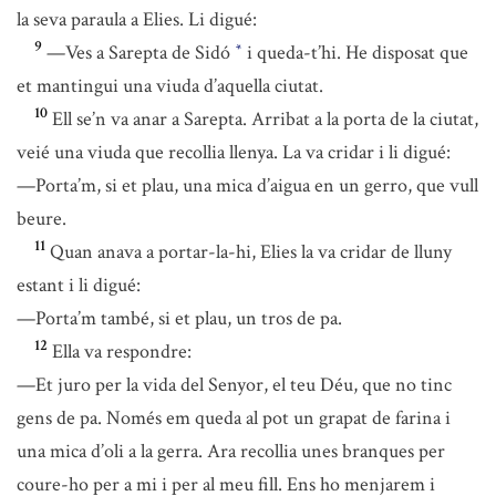
la seva paraula a Elies. Li digué:
9
—Ves a Sarepta de Sidó
i queda-t’hi. He disposat que
*
et mantingui una viuda d’aquella ciutat.
10
Ell se’n va anar a Sarepta. Arribat a la porta de la ciutat,
veié una viuda que recollia llenya. La va cridar i li digué:
—Porta’m, si et plau, una mica d’aigua en un gerro, que vull
beure.
11
Quan anava a portar-la-hi, Elies la va cridar de lluny
estant i li digué:
—Porta’m també, si et plau, un tros de pa.
12
Ella va respondre:
—Et juro per la vida del Senyor, el teu Déu, que no tinc
gens de pa. Només em queda al pot un grapat de farina i
una mica d’oli a la gerra. Ara recollia unes branques per
coure-ho per a mi i per al meu fill. Ens ho menjarem i