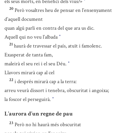
els seus morts, en benefici dels vius?»
*
20
Però vosaltres heu de pensar en l’ensenyament
d’aquell document
quan algú parli en contra del que ara us dic.
Aquell qui no veu l’albada
*
21
haurà de travessar el país, atuït i famolenc.
Exasperat de tanta fam,
maleirà el seu rei i el seu Déu.
*
Llavors mirarà cap al cel
22
i després mirarà cap a la terra:
arreu veurà dissort i tenebra, obscuritat i angoixa;
la foscor el perseguirà.
*
L’aurora d’un regne de pau
23
Però no hi haurà més obscuritat