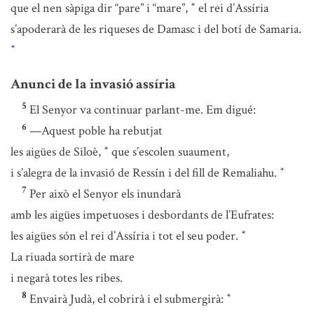
que el nen sàpiga dir “pare” i “mare”,
el rei d’Assíria
*
s’apoderarà de les riqueses de Damasc i del botí de Samaria.
*
Anunci de la invasió assíria
5
El Senyor va continuar parlant-me. Em digué:
6
—Aquest poble ha rebutjat
les aigües de Siloè,
que s’escolen suaument,
*
i s’alegra de la invasió de Ressín i del fill de Remaliahu.
*
7
Per això el Senyor els inundarà
amb les aigües impetuoses i desbordants de l’Eufrates:
les aigües són el rei d’Assíria i tot el seu poder.
*
La riuada sortirà de mare
i negarà totes les ribes.
8
Envairà Judà, el cobrirà i el submergirà:
*