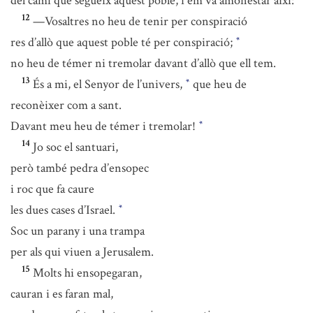
del camí que segueix aquest poble, i em va amonestar així:
12
—Vosaltres no heu de tenir per conspiració
res d’allò que aquest poble té per conspiració;
*
no heu de témer ni tremolar davant d’allò que ell tem.
13
És a mi, el Senyor de l’univers,
que heu de
*
reconèixer com a sant.
Davant meu heu de témer i tremolar!
*
14
Jo soc el santuari,
però també pedra d’ensopec
i roc que fa caure
les dues cases d’Israel.
*
Soc un parany i una trampa
per als qui viuen a Jerusalem.
15
Molts hi ensopegaran,
cauran i es faran mal,