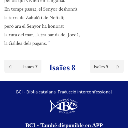
per als qui vivien en l’angoixa.
En temps passat, el Senyor deshonrà
la terra de Zabuló i de Neftalí;
però ara el Senyor ha honorat
la ruta del mar, l’altra banda del Jordà,
la Galilea dels pagans.
*
Isaïes 8
Isaïes 7
Isaïes 9
BCI - Bíblia catalana. Traducció interconfessional
BCI - També disponible en APP