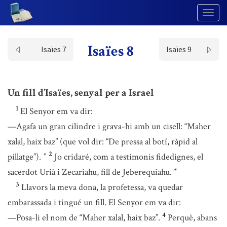
Togg
Navig
Isaïes 8
Isaïes 7
Isaïes 9
Un fill d’Isaïes, senyal per a Israel
1
El Senyor em va dir:
—Agafa un gran cilindre i grava-hi amb un cisell: “Maher
xalal, haix baz” (que vol dir: “De pressa al botí, ràpid al
2
pillatge”).
Jo cridaré, com a testimonis fidedignes, el
*
sacerdot Urià i Zecariahu, fill de Jeberequiahu.
*
3
Llavors la meva dona, la profetessa, va quedar
embarassada i tingué un fill. El Senyor em va dir:
4
—Posa-li el nom de “Maher xalal, haix baz”.
Perquè, abans