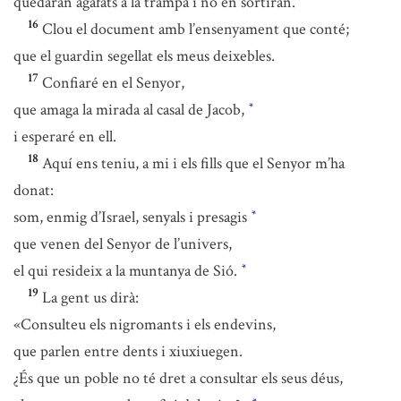
quedaran agafats a la trampa i no en sortiran.
16
Clou el document amb l’ensenyament que conté;
que el guardin segellat els meus deixebles.
17
Confiaré en el Senyor,
que amaga la mirada al casal de Jacob,
*
i esperaré en ell.
18
Aquí ens teniu, a mi i els fills que el Senyor m’ha
donat:
som, enmig d’Israel, senyals i presagis
*
que venen del Senyor de l’univers,
el qui resideix a la muntanya de Sió.
*
19
La gent us dirà:
«Consulteu els nigromants i els endevins,
que parlen entre dents i xiuxiuegen.
¿És que un poble no té dret a consultar els seus déus,