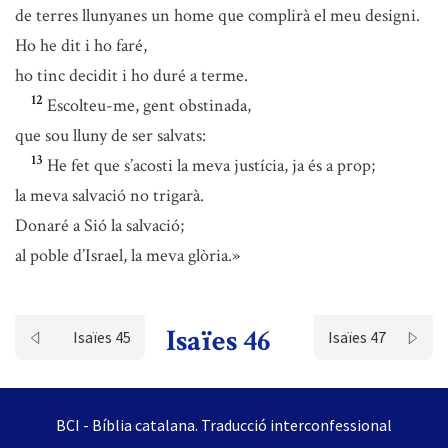
de terres llunyanes un home que complirà el meu designi.
Ho he dit i ho faré,
ho tinc decidit i ho duré a terme.
12
Escolteu-me, gent obstinada,
que sou lluny de ser salvats:
13
He fet que s’acosti la meva justícia, ja és a prop;
la meva salvació no trigarà.
Donaré a Sió la salvació;
al poble d’Israel, la meva glòria.»
Isaïes 46
Isaïes 45
Isaïes 47
BCI - Bíblia catalana. Traducció interconfessional