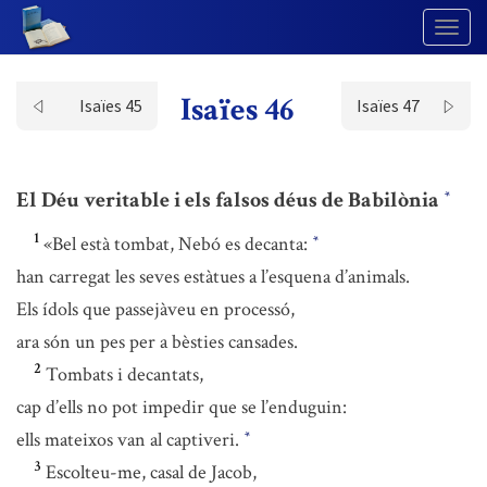
Togg
Navig
Isaïes 46
Isaïes 45
Isaïes 47
El Déu veritable i els falsos déus de Babilònia
*
1
«Bel està tombat, Nebó es decanta:
*
han carregat les seves estàtues a l’esquena d’animals.
Els ídols que passejàveu en processó,
ara són un pes per a bèsties cansades.
2
Tombats i decantats,
cap d’ells no pot impedir que se l’enduguin:
ells mateixos van al captiveri.
*
3
Escolteu-me, casal de Jacob,