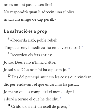
no es mourà pas del seu lloc!
No respondrà quan li adrecin una súplica
ni salvarà ningú de cap perill.»
La salvació és a prop
8
«Recorda això, poble rebel!
Tingueu seny i mediteu-ho en el vostre cor!
*
9
Recordeu els fets antics:
Jo soc Déu, i no n’hi ha d’altre.
Jo sol soc Déu; no n’hi ha cap com jo.
*
10
Des del principi anuncio les coses que vindran,
dic per endavant el que encara no ha passat.
Jo mano que es compleixi el meu designi
i duré a terme el que he decidit.
*
11
Crido d’orient un ocell de presa,
*