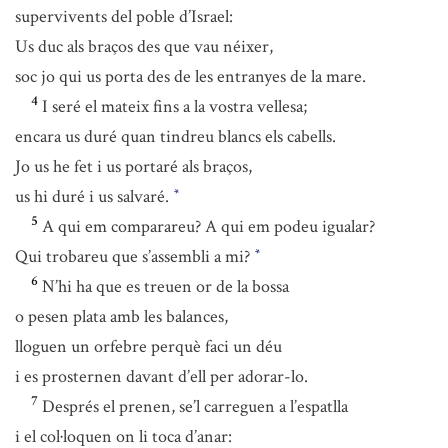
supervivents del poble d’Israel:
Us duc als braços des que vau néixer,
soc jo qui us porta des de les entranyes de la mare.
4
I seré el mateix fins a la vostra vellesa;
encara us duré quan tindreu blancs els cabells.
Jo us he fet i us portaré als braços,
us hi duré i us salvaré.
*
5
A qui em comparareu? A qui em podeu igualar?
Qui trobareu que s’assembli a mi?
*
6
N’hi ha que es treuen or de la bossa
o pesen plata amb les balances,
lloguen un orfebre perquè faci un déu
i es prosternen davant d’ell per adorar-lo.
7
Després el prenen, se’l carreguen a l’espatlla
i el col·loquen on li toca d’anar: