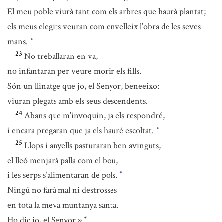
El meu poble viurà tant com els arbres que haurà plantat;
els meus elegits veuran com envelleix l’obra de les seves
mans.
*
23
No treballaran en va,
no infantaran per veure morir els fills.
Són un llinatge que jo, el Senyor, beneeixo:
viuran plegats amb els seus descendents.
24
Abans que m’invoquin, ja els respondré,
i encara pregaran que ja els hauré escoltat.
*
25
Llops i anyells pasturaran ben avinguts,
el lleó menjarà palla com el bou,
i les serps s’alimentaran de pols.
*
Ningú no farà mal ni destrosses
en tota la meva muntanya santa.
Ho dic jo, el Senyor.»
*