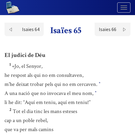
Togg
Navig
Isaïes 65
Isaïes 64
Isaïes 66
El judici de Déu
1
«Jo, el Senyor,
he respost als qui no em consultaven,
m’he deixat trobar pels qui no em cercaven.
*
A una nació que no invocava el meu nom,
*
li he dit: “Aquí em teniu, aquí em teniu!”
2
Tot el dia tinc les mans esteses
cap a un poble rebel,
que va per mals camins