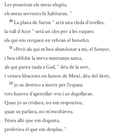
Les posseiran els meus elegits,
els meus servents hi habitaran.
*
10
La plana de Saron
serà una cleda d’ovelles,
*
la vall d’Acor
serà un clos per a les vaques:
*
els qui em cerquen en rebran el benefici.
11
»Però als qui m’heu abandonat a mi, el Senyor,
i heu oblidat la meva muntanya santa,
als qui pareu taula a Gad,
déu de la sort,
*
i vesseu libacions en honor de Mení, déu del destí,
12
jo us destino a morir per l’espasa:
tots haureu d’agenollar-vos i us degollaran.
Quan jo us cridava, no em responíeu;
quan us parlava, no m’escoltàveu.
Fèieu allò que em disgusta,
preferíeu el que em desplau.
*