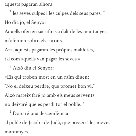
aquests pagaran alhora
7
les seves culpes i les culpes dels seus pares.
*
Ho dic jo, el Senyor.
Aquells oferien sacrificis a dalt de les muntanyes,
m’ofenien sobre els turons.
Ara, aquests pagaran les pròpies malifetes,
tal com aquells van pagar les seves.»
8
Això diu el Senyor:
«Els qui troben most en un raïm diuen:
“No el deixeu perdre, que promet bon vi.”
Això mateix faré jo amb els meus servents:
no deixaré que es perdi tot el poble.
*
9
Donaré una descendència
al poble de Jacob i de Judà, que posseirà les meves
muntanyes.