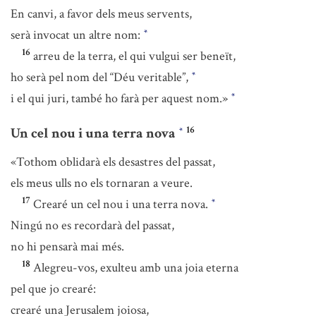
En canvi, a favor dels meus servents,
serà invocat un altre nom:
*
16
arreu de la terra, el qui vulgui ser beneït,
ho serà pel nom del “Déu veritable”,
*
i el qui juri, també ho farà per aquest nom.»
*
16
Un cel nou i una terra nova
*
«Tothom oblidarà els desastres del passat,
els meus ulls no els tornaran a veure.
17
Crearé un cel nou i una terra nova.
*
Ningú no es recordarà del passat,
no hi pensarà mai més.
18
Alegreu-vos, exulteu amb una joia eterna
pel que jo crearé:
crearé una Jerusalem joiosa,