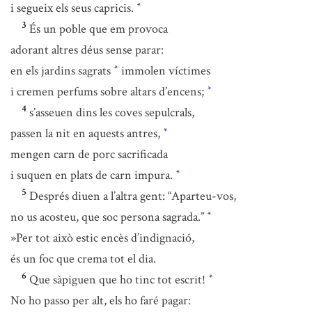
i segueix els seus capricis.
*
3
És un poble que em provoca
adorant altres déus sense parar:
en els jardins sagrats
immolen víctimes
*
i cremen perfums sobre altars d’encens;
*
4
s’asseuen dins les coves sepulcrals,
passen la nit en aquests antres,
*
mengen carn de porc sacrificada
i suquen en plats de carn impura.
*
5
Després diuen a l’altra gent: “Aparteu-vos,
no us acosteu, que soc persona sagrada.”
*
»Per tot això estic encès d’indignació,
és un foc que crema tot el dia.
6
Que sàpiguen que ho tinc tot escrit!
*
No ho passo per alt, els ho faré pagar: