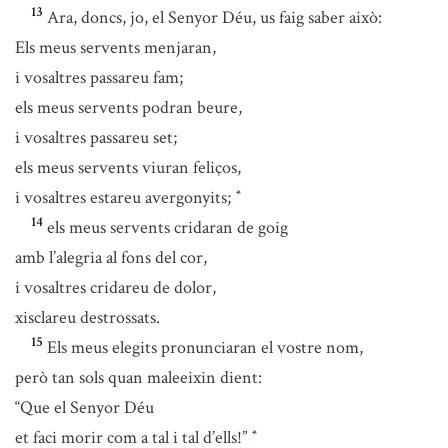
13
Ara, doncs, jo, el Senyor Déu, us faig saber això:
Els meus servents menjaran,
i vosaltres passareu fam;
els meus servents podran beure,
i vosaltres passareu set;
els meus servents viuran feliços,
i vosaltres estareu avergonyits;
*
14
els meus servents cridaran de goig
amb l’alegria al fons del cor,
i vosaltres cridareu de dolor,
xisclareu destrossats.
15
Els meus elegits pronunciaran el vostre nom,
però tan sols quan maleeixin dient:
“Que el Senyor Déu
et faci morir com a tal i tal d’ells!”
*