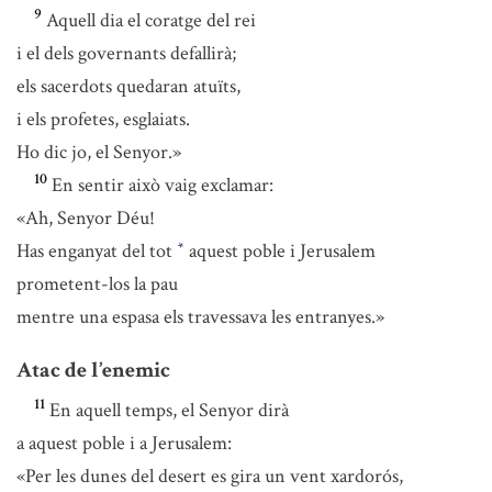
9
Aquell dia el coratge del rei
i el dels governants defallirà;
els sacerdots quedaran atuïts,
i els profetes, esglaiats.
Ho dic jo, el Senyor.»
10
En sentir això vaig exclamar:
«Ah, Senyor Déu!
Has enganyat del tot
aquest poble i Jerusalem
*
prometent-los la pau
mentre una espasa els travessava les entranyes.»
Atac de l’enemic
11
En aquell temps, el Senyor dirà
a aquest poble i a Jerusalem:
«Per les dunes del desert es gira un vent xardorós,