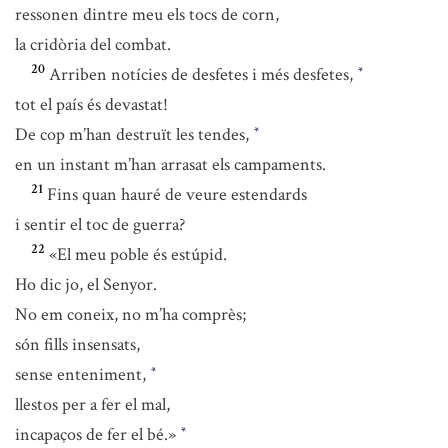
ressonen dintre meu els tocs de corn,
la cridòria del combat.
20
Arriben notícies de desfetes i més desfetes,
*
tot el país és devastat!
De cop m’han destruït les tendes,
*
en un instant m’han arrasat els campaments.
21
Fins quan hauré de veure estendards
i sentir el toc de guerra?
22
«El meu poble és estúpid.
Ho dic jo, el Senyor.
No em coneix, no m’ha comprès;
són fills insensats,
sense enteniment,
*
llestos per a fer el mal,
incapaços de fer el bé.»
*