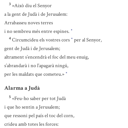
3
»Això diu el Senyor
a la gent de Judà i de Jerusalem:
Arrabasseu noves terres
i no sembreu més entre espines.
*
4
Circumcideu els vostres cors
per al Senyor,
*
gent de Judà i de Jerusalem;
altrament s’encendrà el foc del meu enuig,
s’abrandarà i no l’apagarà ningú,
per les maldats que cometeu.»
*
Alarma a Judà
5
«Feu-ho saber per tot Judà
i que ho sentin a Jerusalem;
que ressoni pel país el toc del corn,
crideu amb totes les forces: