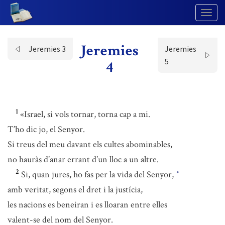
Togg
Navig
Jeremies
Jeremies 3
Jeremies
5
4
1
«Israel, si vols tornar, torna cap a mi.
T’ho dic jo, el Senyor.
Si treus del meu davant els cultes abominables,
no hauràs d’anar errant d’un lloc a un altre.
2
Si, quan jures, ho fas per la vida del Senyor,
*
amb veritat, segons el dret i la justícia,
les nacions es beneiran i es lloaran entre elles
valent-se del nom del Senyor.