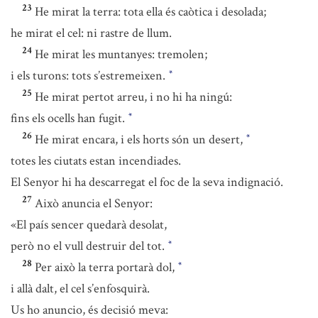
23
He mirat la terra: tota ella és caòtica i desolada;
he mirat el cel: ni rastre de llum.
24
He mirat les muntanyes: tremolen;
i els turons: tots s’estremeixen.
*
25
He mirat pertot arreu, i no hi ha ningú:
fins els ocells han fugit.
*
26
He mirat encara, i els horts són un desert,
*
totes les ciutats estan incendiades.
El Senyor hi ha descarregat el foc de la seva indignació.
27
Això anuncia el Senyor:
«El país sencer quedarà desolat,
però no el vull destruir del tot.
*
28
Per això la terra portarà dol,
*
i allà dalt, el cel s’enfosquirà.
Us ho anuncio, és decisió meva: