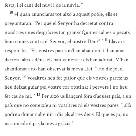
festa, i el cant del nuvi i de la núvia.
*
10
»I quan anunciaràs tot això a aquest poble, ells et
preguntaran: “Per què el Senyor ha decretat contra
nosaltres unes desgràcies tan grans? Quines culpes o pecats
11
hem comès contra el Senyor, el nostre Déu?”
Llavors
*
respon-los: “Els vostres pares m’han abandonat: han anat
darrere altres déus, els han venerat i els han adorat. M’han
abandonat i no han observat la meva Llei.
Ho dic jo, el
*
12
Senyor.
Vosaltres heu fet pitjor que els vostres pares: us
heu deixat guiar pel vostre cor obstinat i pervers i no heu
13
fet cas de mi.
Per això us llançaré fora d’aquest país, a un
*
país que no coneixíeu ni vosaltres ni els vostres pares:
allà
*
podreu donar culte nit i dia als altres déus. El que és jo, no
us concediré pas la meva gràcia.”