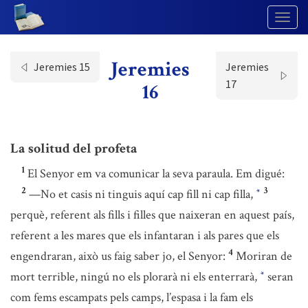
Togg
Navig
Jeremies
Jeremies 15
Jeremies
17
16
La solitud del profeta
1
El Senyor em va comunicar la seva paraula. Em digué:
2
3
—No et casis ni tinguis aquí cap fill ni cap filla,
*
perquè, referent als fills i filles que naixeran en aquest país,
referent a les mares que els infantaran i als pares que els
4
engendraran, això us faig saber jo, el Senyor:
Moriran de
mort terrible, ningú no els plorarà ni els enterrarà,
seran
*
com fems escampats pels camps, l’espasa i la fam els