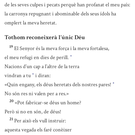
de les seves culpes i pecats perquè han profanat el meu país:
la carronya repugnant i abominable dels seus ídols ha
omplert la meva heretat.
Tothom reconeixerà l’únic Déu
19
El Senyor és la meva força i la meva fortalesa,
el meu refugi en dies de perill.
*
Nacions d’un cap a l’altre de la terra
vindran a tu
i diran:
*
«Quin engany, els déus heretats dels nostres pares!
*
No són res ni valen per a res.»
20
«Pot fabricar-se déus un home?
Però si no en són, de déus!
21
Per això els vull instruir:
aquesta vegada els faré conèixer