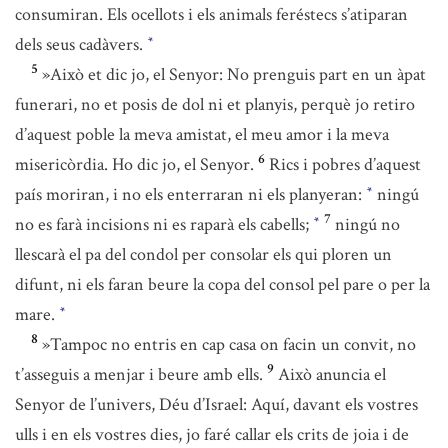
consumiran. Els ocellots i els animals feréstecs s’atiparan
dels seus cadàvers.
*
5
»Això et dic jo, el Senyor: No prenguis part en un àpat
funerari, no et posis de dol ni et planyis, perquè jo retiro
d’aquest poble la meva amistat, el meu amor i la meva
6
misericòrdia. Ho dic jo, el Senyor.
Rics i pobres d’aquest
país moriran, i no els enterraran ni els planyeran:
ningú
*
7
no es farà incisions ni es raparà els cabells;
ningú no
*
llescarà el pa del condol per consolar els qui ploren un
difunt, ni els faran beure la copa del consol pel pare o per la
mare.
*
8
»Tampoc no entris en cap casa on facin un convit, no
9
t’asseguis a menjar i beure amb ells.
Això anuncia el
Senyor de l’univers, Déu d’Israel: Aquí, davant els vostres
ulls i en els vostres dies, jo faré callar els crits de joia i de