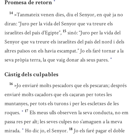
Promesa de retorn
*
14
»Tanmateix venen dies, diu el Senyor, en què ja no
diran: “Juro per la vida del Senyor que va treure els
15
israelites del país d’Egipte”,
sinó: “Juro per la vida del
Senyor que va treure els israelites del país del nord i dels
altres països on els havia escampat.” Jo els faré tornar a la
seva pròpia terra, la que vaig donar als seus pares.
*
Càstig dels culpables
16
»Jo enviaré molts pescadors que els pescaran; després
enviaré molts caçadors que els caçaran per totes les
muntanyes, per tots els turons i per les escletxes de les
17
roques.
Els meus ulls observen la seva conducta, no em
*
passa res per alt; les seves culpes no s’amaguen a la meva
18
mirada.
Ho dic jo, el Senyor.
Jo els faré pagar el doble
*