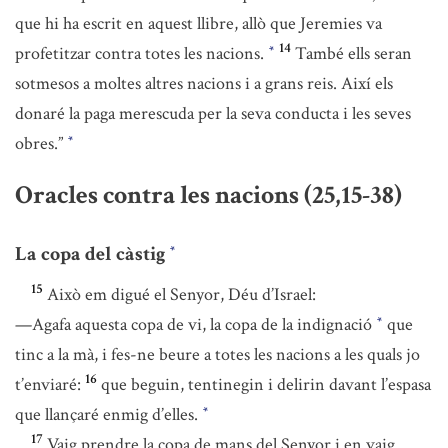
que hi ha escrit en aquest llibre, allò que Jeremies va
14
profetitzar contra totes les nacions.
També ells seran
*
sotmesos a moltes altres nacions i a grans reis. Així els
donaré la paga merescuda per la seva conducta i les seves
obres.”
*
Oracles contra les nacions (25,15-38)
La copa del càstig
*
15
Això em digué el Senyor, Déu d’Israel:
—Agafa aquesta copa de vi, la copa de la indignació
que
*
tinc a la mà, i fes-ne beure a totes les nacions a les quals jo
16
t’enviaré:
que beguin, tentinegin i delirin davant l’espasa
que llançaré enmig d’elles.
*
17
Vaig prendre la copa de mans del Senyor i en vaig