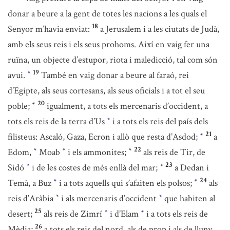
donar a beure a la gent de totes les nacions a les quals el
18
Senyor m’havia enviat:
a Jerusalem i a les ciutats de Judà,
amb els seus reis i els seus prohoms. Així en vaig fer una
ruïna, un objecte d’estupor, riota i maledicció, tal com són
19
avui.
També en vaig donar a beure al faraó, rei
*
d’Egipte, als seus cortesans, als seus oficials i a tot el seu
20
poble;
igualment, a tots els mercenaris d’occident, a
*
tots els reis de la terra d’Us
i a tots els reis del país dels
*
21
filisteus: Ascaló, Gaza, Ecron i allò que resta d’Asdod;
a
*
22
Edom,
Moab
i els ammonites;
als reis de Tir, de
*
*
*
23
Sidó
i de les costes de més enllà del mar;
a Dedan i
*
*
24
Temà, a Buz
i a tots aquells qui s’afaiten els polsos;
als
*
*
reis d’Aràbia
i als mercenaris d’occident
que habiten al
*
*
25
desert;
als reis de Zimrí
i d’Elam
i a tots els reis de
*
*
26
Mèdia;
a tots els reis del nord, als de prop i als de lluny,