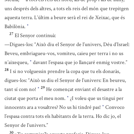
uns després dels altres, a tots els reis del món que trepitgen
aquesta terra. L’últim a beure serà el rei de Xeixac, que és
Babilònia.
*
27
El Senyor continuà:
—Digues-los: “Això diu el Senyor de l’univers, Déu d’Israel:
Beveu, embriagueu-vos, vomiteu, caieu per terra i no us
n’aixequeu,
davant l’espasa que jo llançaré enmig vostre.”
*
28
I si no volguessin prendre la copa que tu els donaràs,
digues-los: “Això us diu el Senyor de l’univers: En beureu,
29
tant sí com no!
He començat enviant el desastre a la
*
ciutat que porta el meu nom.
¿I voleu que us tingui per
*
innocents ara a vosaltres? No us hi tindré pas!
Convoco
*
l’espasa contra tots els habitants de la terra. Ho dic jo, el
Senyor de l’univers.”
30