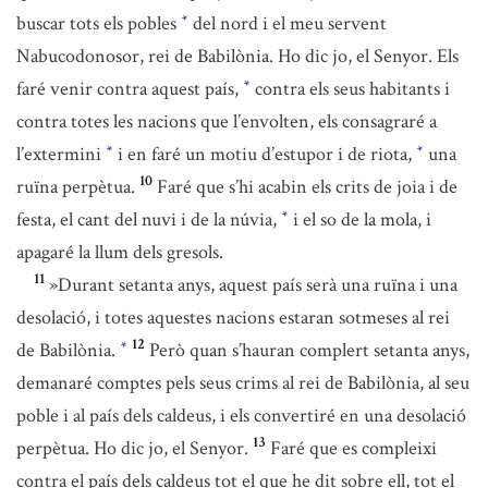
buscar tots els pobles
del nord i el meu servent
*
Nabucodonosor, rei de Babilònia. Ho dic jo, el Senyor. Els
faré venir contra aquest país,
contra els seus habitants i
*
contra totes les nacions que l’envolten, els consagraré a
l’extermini
i en faré un motiu d’estupor i de riota,
una
*
*
10
ruïna perpètua.
Faré que s’hi acabin els crits de joia i de
festa, el cant del nuvi i de la núvia,
i el so de la mola, i
*
apagaré la llum dels gresols.
11
»Durant setanta anys, aquest país serà una ruïna i una
desolació, i totes aquestes nacions estaran sotmeses al rei
12
de Babilònia.
Però quan s’hauran complert setanta anys,
*
demanaré comptes pels seus crims al rei de Babilònia, al seu
poble i al país dels caldeus, i els convertiré en una desolació
13
perpètua. Ho dic jo, el Senyor.
Faré que es compleixi
contra el país dels caldeus tot el que he dit sobre ell, tot el