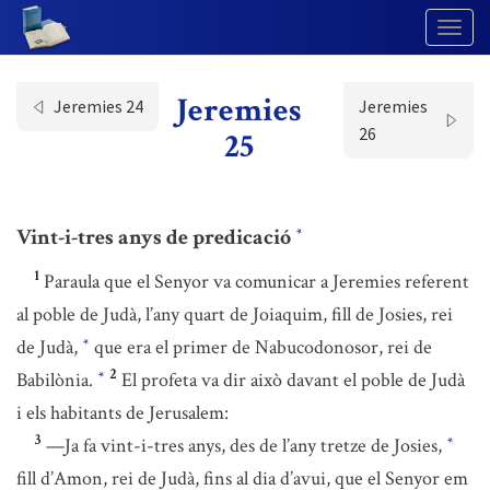
Togg
Navig
Jeremies
Jeremies 24
Jeremies
26
25
Vint-i-tres anys de predicació
*
1
Paraula que el Senyor va comunicar a Jeremies referent
al poble de Judà, l’any quart de Joiaquim, fill de Josies, rei
de Judà,
que era el primer de Nabucodonosor, rei de
*
2
Babilònia.
El profeta va dir això davant el poble de Judà
*
i els habitants de Jerusalem:
3
—Ja fa vint-i-tres anys, des de l’any tretze de Josies,
*
fill d’Amon, rei de Judà, fins al dia d’avui, que el Senyor em