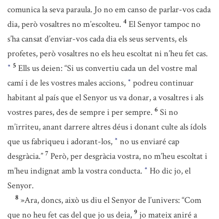
comunica la seva paraula. Jo no em canso de parlar-vos cada
4
dia, però vosaltres no m’escolteu.
El Senyor tampoc no
s’ha cansat d’enviar-vos cada dia els seus servents, els
profetes, però vosaltres no els heu escoltat ni n’heu fet cas.
5
Ells us deien: “Si us convertiu cada un del vostre mal
*
camí i de les vostres males accions,
podreu continuar
*
habitant al país que el Senyor us va donar, a vosaltres i als
6
vostres pares, des de sempre i per sempre.
Si no
m’irriteu, anant darrere altres déus i donant culte als ídols
que us fabriqueu i adorant-los,
no us enviaré cap
*
7
desgràcia.”
Però, per desgràcia vostra, no m’heu escoltat i
m’heu indignat amb la vostra conducta.
Ho dic jo, el
*
Senyor.
8
»Ara, doncs, això us diu el Senyor de l’univers: “Com
9
que no heu fet cas del que jo us deia,
jo mateix aniré a