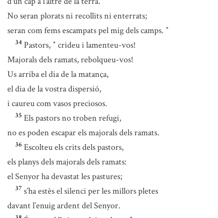
d’un cap a l’altre de la terra.
No seran plorats ni recollits ni enterrats;
seran com fems escampats pel mig dels camps.
*
34
Pastors,
crideu i lamenteu-vos!
*
Majorals dels ramats, rebolqueu-vos!
Us arriba el dia de la matança,
el dia de la vostra dispersió,
i caureu com vasos preciosos.
35
Els pastors no troben refugi,
no es poden escapar els majorals dels ramats.
36
Escolteu els crits dels pastors,
els planys dels majorals dels ramats:
el Senyor ha devastat les pastures;
37
s’ha estès el silenci per les millors pletes
davant l’enuig ardent del Senyor.
38