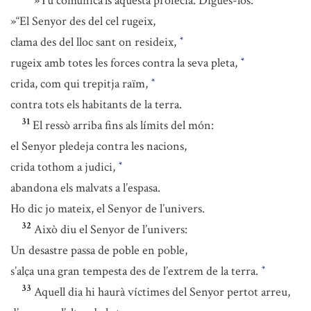
»Tu comunica’ls aquesta profecia. Digues-los:
»“El Senyor des del cel rugeix,
clama des del lloc sant on resideix,
*
rugeix amb totes les forces contra la seva pleta,
*
crida, com qui trepitja raïm,
*
contra tots els habitants de la terra.
31
El ressò arriba fins als límits del món:
el Senyor pledeja contra les nacions,
crida tothom a judici,
*
abandona els malvats a l’espasa.
Ho dic jo mateix, el Senyor de l’univers.
32
Això diu el Senyor de l’univers:
Un desastre passa de poble en poble,
s’alça una gran tempesta des de l’extrem de la terra.
*
33
Aquell dia hi haurà víctimes del Senyor pertot arreu,