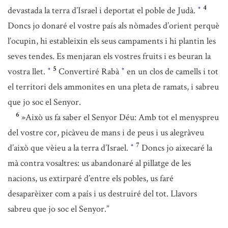
4
devastada la terra d’Israel i deportat el poble de Judà.
*
Doncs jo donaré el vostre país als nòmades d’orient perquè
l’ocupin, hi estableixin els seus campaments i hi plantin les
seves tendes. Es menjaran els vostres fruits i es beuran la
5
vostra llet.
Convertiré Rabà
en un clos de camells i tot
*
*
el territori dels ammonites en una pleta de ramats, i sabreu
que jo soc el Senyor.
6
»Això us fa saber el Senyor Déu: Amb tot el menyspreu
del vostre cor, picàveu de mans i de peus i us alegràveu
7
d’això que vèieu a la terra d’Israel.
Doncs jo aixecaré la
*
mà contra vosaltres: us abandonaré al pillatge de les
nacions, us extirparé d’entre els pobles, us faré
desaparèixer com a país i us destruiré del tot. Llavors
sabreu que jo soc el Senyor.”