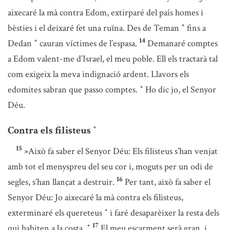
aixecaré la mà contra Edom, extirparé del país homes i
bèsties i el deixaré fet una ruïna. Des de Teman
fins a
*
14
Dedan
cauran víctimes de l’espasa.
Demanaré comptes
*
a Edom valent-me d’Israel, el meu poble. Ell els tractarà tal
com exigeix la meva indignació ardent. Llavors els
edomites sabran que passo comptes.
Ho dic jo, el Senyor
*
Déu.
Contra els filisteus
*
15
»Això fa saber el Senyor Déu: Els filisteus s’han venjat
amb tot el menyspreu del seu cor i, moguts per un odi de
16
segles, s’han llançat a destruir.
Per tant, això fa saber el
Senyor Déu: Jo aixecaré la mà contra els filisteus,
exterminaré els quereteus
i faré desaparèixer la resta dels
*
17
qui habiten a la costa.
El meu escarment serà gran, i
*