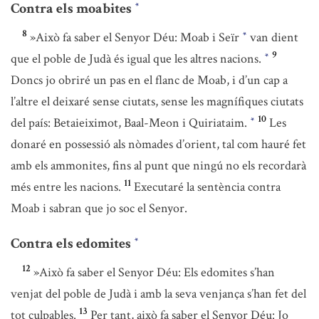
Contra els moabites
*
8
»Això fa saber el Senyor Déu: Moab i Seïr
van dient
*
9
que el poble de Judà és igual que les altres nacions.
*
Doncs jo obriré un pas en el flanc de Moab, i d’un cap a
l’altre el deixaré sense ciutats, sense les magnífiques ciutats
10
del país: Betaieiximot, Baal-Meon i Quiriataim.
Les
*
donaré en possessió als nòmades d’orient, tal com hauré fet
amb els ammonites, fins al punt que ningú no els recordarà
11
més entre les nacions.
Executaré la sentència contra
Moab i sabran que jo soc el Senyor.
Contra els edomites
*
12
»Això fa saber el Senyor Déu: Els edomites s’han
venjat del poble de Judà i amb la seva venjança s’han fet del
13
tot culpables.
Per tant, això fa saber el Senyor Déu: Jo