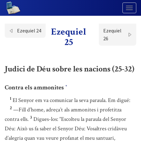
Togg
Navig
Ezequiel
Ezequiel 24
Ezequiel
26
25
Judici de Déu sobre les nacions (25-32)
Contra els ammonites
*
1
El Senyor em va comunicar la seva paraula. Em digué:
2
—Fill d’home, adreça’t als ammonites i profetitza
3
contra ells.
Digues-los: “Escolteu la paraula del Senyor
Déu: Això us fa saber el Senyor Déu: Vosaltres cridàveu
d’alegria quan vau veure profanat el meu santuari,