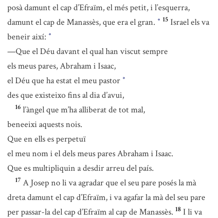
posà damunt el cap d’Efraïm, el més petit, i l’esquerra,
15
damunt el cap de Manassès, que era el gran.
Israel els va
*
beneir així:
*
—Que el Déu davant el qual han viscut sempre
els meus pares, Abraham i Isaac,
el Déu que ha estat el meu pastor
*
des que existeixo fins al dia d’avui,
16
l’àngel que m’ha alliberat de tot mal,
beneeixi aquests nois.
Que en ells es perpetuï
el meu nom i el dels meus pares Abraham i Isaac.
Que es multipliquin a desdir arreu del país.
17
A Josep no li va agradar que el seu pare posés la mà
dreta damunt el cap d’Efraïm, i va agafar la mà del seu pare
18
per passar-la del cap d’Efraïm al cap de Manassès.
I li va