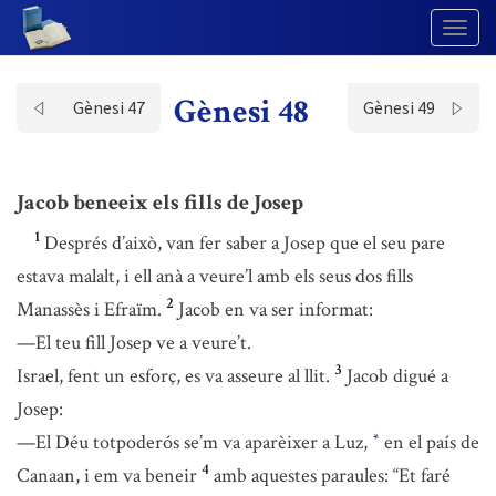
Togg
Navig
Gènesi 48
Gènesi 47
Gènesi 49
Jacob beneeix els fills de Josep
1
Després d’això, van fer saber a Josep que el seu pare
estava malalt, i ell anà a veure’l amb els seus dos fills
2
Manassès i Efraïm.
Jacob en va ser informat:
—El teu fill Josep ve a veure’t.
3
Israel, fent un esforç, es va asseure al llit.
Jacob digué a
Josep:
—El Déu totpoderós se’m va aparèixer a Luz,
en el país de
*
4
Canaan, i em va beneir
amb aquestes paraules: “Et faré