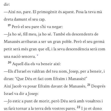
dir:
—Així no, pare. El primogènit és aquest. Posa la teva mà
dreta damunt el seu cap.
19
Però el seu pare s’hi va negar:
—Ja ho sé, fill meu, ja ho sé. També els descendents de
Manassès arribaran a ser un gran poble. Però el seu germà
petit serà més gran que ell, i la seva descendència serà com
una nació sencera.
*
20
Aquell dia els va beneir així:
—Els d’Israel es valdran del teu nom, Josep, per a beneir, i
diran: “Que Déu et faci com Efraïm i Manassès!”
21
Així Jacob va posar Efraïm davant de Manassès.
Després
Israel va dir a Josep:
—Jo estic a punt de morir, però Déu serà amb vosaltres i
22
us farà tornar a la terra dels vostres pares.
I jo et dono