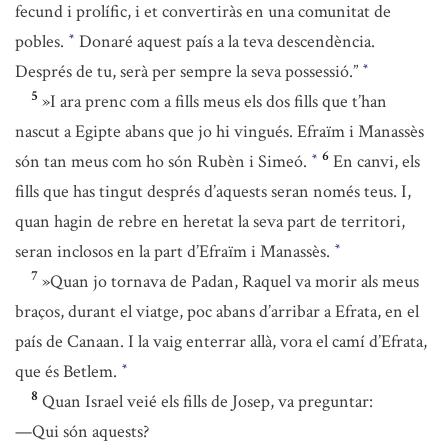
fecund i prolífic, i et convertiràs en una comunitat de
pobles.
Donaré aquest país a la teva descendència.
*
Després de tu, serà per sempre la seva possessió.”
*
5
»I ara prenc com a fills meus els dos fills que t’han
nascut a Egipte abans que jo hi vingués. Efraïm i Manassès
6
són tan meus com ho són Rubèn i Simeó.
En canvi, els
*
fills que has tingut després d’aquests seran només teus. I,
quan hagin de rebre en heretat la seva part de territori,
seran inclosos en la part d’Efraïm i Manassès.
*
7
»Quan jo tornava de Padan, Raquel va morir als meus
braços, durant el viatge, poc abans d’arribar a Efrata, en el
país de Canaan. I la vaig enterrar allà, vora el camí d’Efrata,
que és Betlem.
*
8
Quan Israel veié els fills de Josep, va preguntar:
—Qui són aquests?