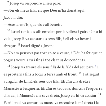
9
Josep va respondre al seu pare:
—Són els meus fills, els que Déu m’ha donat aquí.
Jacob li diu:
—Acosta-me’ls, que els vull beneir.
10
Israel tenia els ulls entelats per la vellesa i gairebé no hi
veia. Josep li va acostar els seus fills, i ell els va besar i
11
abraçar.
Israel digué a Josep:
—No em pensava pas tornar-te a veure, i Déu ha fet que et
pogués veure a tu i fins i tot els teus descendents.
12
Josep va treure els seus fills de la falda del seu pare
i
*
13
es prosternà fins a tocar a terra amb el front.
Tot seguit
va agafar de la mà els seus dos fills: Efraïm a la dreta i
Manassès a l’esquerra. Efraïm es trobava, doncs, a l’esquerra
14
d’Israel, i Manassès a la seva dreta. Josep els hi va acostar.
Però Israel va creuar les mans: va estendre la mà dreta i la