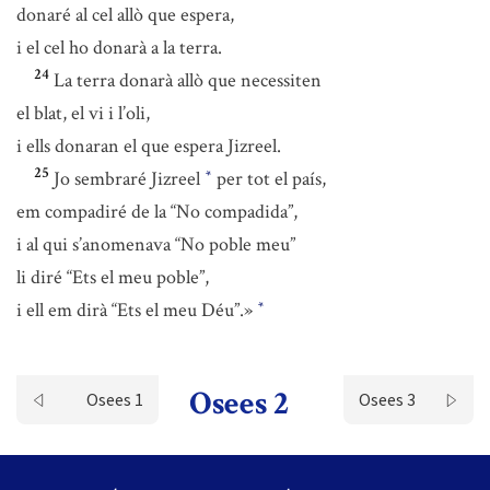
donaré al cel allò que espera,
i el cel ho donarà a la terra.
24
La terra donarà allò que necessiten
el blat, el vi i l’oli,
i ells donaran el que espera Jizreel.
25
Jo sembraré Jizreel
per tot el país,
*
em compadiré de la “No compadida”,
i al qui s’anomenava “No poble meu”
li diré “Ets el meu poble”,
i ell em dirà “Ets el meu Déu”.»
*
Osees 2
Osees 1
Osees 3