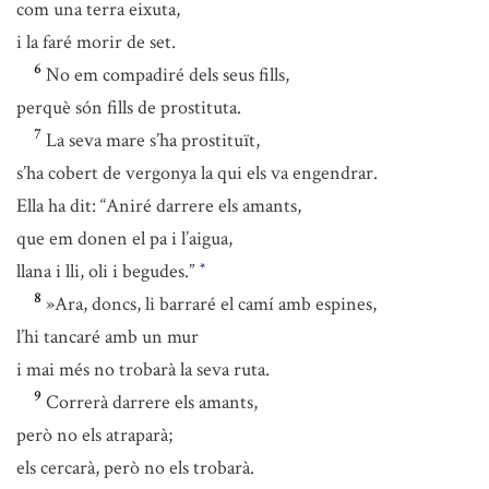
com una terra eixuta,
i la faré morir de set.
6
No em compadiré dels seus fills,
perquè són fills de prostituta.
7
La seva mare s’ha prostituït,
s’ha cobert de vergonya la qui els va engendrar.
Ella ha dit: “Aniré darrere els amants,
que em donen el pa i l’aigua,
llana i lli, oli i begudes.”
*
8
»Ara, doncs, li barraré el camí amb espines,
l’hi tancaré amb un mur
i mai més no trobarà la seva ruta.
9
Correrà darrere els amants,
però no els atraparà;
els cercarà, però no els trobarà.