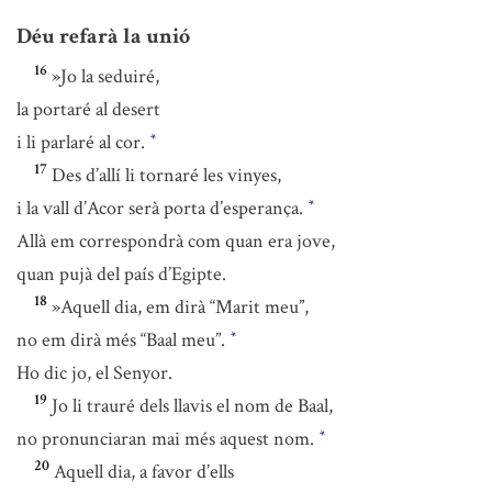
Déu refarà la unió
16
»Jo la seduiré,
la portaré al desert
i li parlaré al cor.
*
17
Des d’allí li tornaré les vinyes,
i la vall d’Acor serà porta d’esperança.
*
Allà em correspondrà com quan era jove,
quan pujà del país d’Egipte.
18
»Aquell dia, em dirà “Marit meu”,
no em dirà més “Baal meu”.
*
Ho dic jo, el Senyor.
19
Jo li trauré dels llavis el nom de Baal,
no pronunciaran mai més aquest nom.
*
20
Aquell dia, a favor d’ells