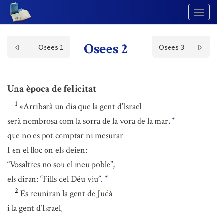
Togg
Navig
Osees 2
Osees 1
Osees 3
Una època de felicitat
1
«Arribarà un dia que la gent d’Israel
serà nombrosa com la sorra de la vora de la mar,
*
que no es pot comptar ni mesurar.
I en el lloc on els deien:
“Vosaltres no sou el meu poble”,
els diran: “Fills del Déu viu”.
*
2
Es reuniran la gent de Judà
i la gent d’Israel,