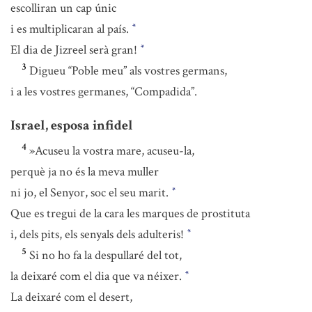
escolliran un cap únic
i es multiplicaran al país.
*
El dia de Jizreel serà gran!
*
3
Digueu “Poble meu” als vostres germans,
i a les vostres germanes, “Compadida”.
Israel, esposa infidel
4
»Acuseu la vostra mare, acuseu-la,
perquè ja no és la meva muller
ni jo, el Senyor, soc el seu marit.
*
Que es tregui de la cara les marques de prostituta
i, dels pits, els senyals dels adulteris!
*
5
Si no ho fa la despullaré del tot,
la deixaré com el dia que va néixer.
*
La deixaré com el desert,