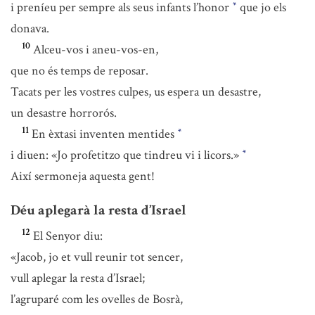
i preníeu per sempre als seus infants l’honor
que jo els
*
donava.
10
Alceu-vos i aneu-vos-en,
que no és temps de reposar.
Tacats per les vostres culpes, us espera un desastre,
un desastre horrorós.
11
En èxtasi inventen mentides
*
i diuen: «Jo profetitzo que tindreu vi i licors.»
*
Així sermoneja aquesta gent!
Déu aplegarà la resta d’Israel
12
El Senyor diu:
«Jacob, jo et vull reunir tot sencer,
vull aplegar la resta d’Israel;
l’agruparé com les ovelles de Bosrà,