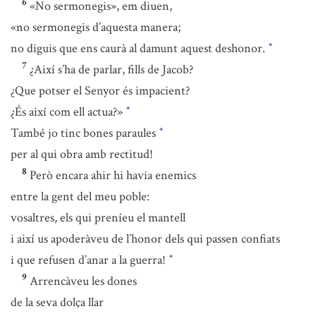
6
«No sermonegis», em diuen,
«no sermonegis d’aquesta manera;
no diguis que ens caurà al damunt aquest deshonor.
*
7
¿Així s’ha de parlar, fills de Jacob?
¿Que potser el Senyor és impacient?
¿És així com ell actua?»
*
També jo tinc bones paraules
*
per al qui obra amb rectitud!
8
Però encara ahir hi havia enemics
entre la gent del meu poble:
vosaltres, els qui preníeu el mantell
i així us apoderàveu de l’honor dels qui passen confiats
i que refusen d’anar a la guerra!
*
9
Arrencàveu les dones
de la seva dolça llar