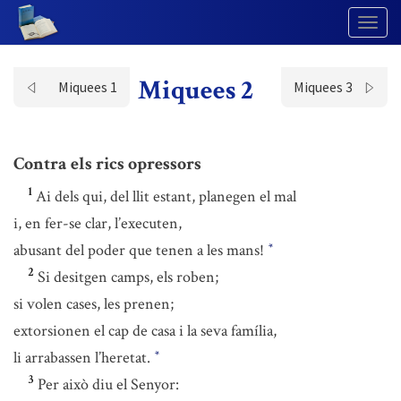
Togg
Navig
Miquees 2
Miquees 1
Miquees 3
Contra els rics opressors
1
Ai dels qui, del llit estant, planegen el mal
i, en fer-se clar, l’executen,
abusant del poder que tenen a les mans!
*
2
Si desitgen camps, els roben;
si volen cases, les prenen;
extorsionen el cap de casa i la seva família,
li arrabassen l’heretat.
*
3
Per això diu el Senyor: