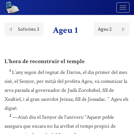
Togg
Navig
Ageu 1
Sofonies 3
Ageu 2
L’hora de reconstruir el temple
1
L’any segon del regnat de Darius, el dia primer del mes
sisè, el Senyor, per mitjà del profeta Ageu, va comunicar la
seva paraula al governador de Judà Zorobabel, fill de
Xealtiel, i al gran sacerdot Jeixua, fill de Jossadac.
Ageu els
*
digué:
2
—Això diu el Senyor de l’univers: “Aquest poble
assegura que encara no ha arribat el temps propici de