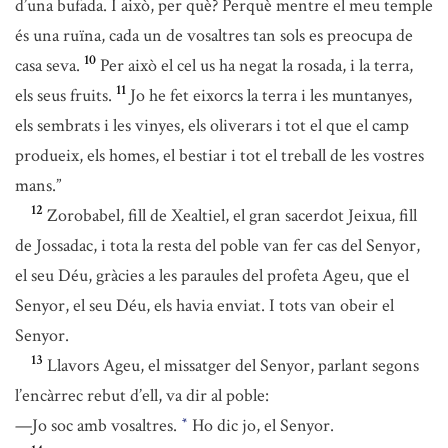
d’una bufada. I això, per què? Perquè mentre el meu temple
és una ruïna, cada un de vosaltres tan sols es preocupa de
10
casa seva.
Per això el cel us ha negat la rosada, i la terra,
11
els seus fruits.
Jo he fet eixorcs la terra i les muntanyes,
els sembrats i les vinyes, els oliverars i tot el que el camp
produeix, els homes, el bestiar i tot el treball de les vostres
mans.”
12
Zorobabel, fill de Xealtiel, el gran sacerdot Jeixua, fill
de Jossadac, i tota la resta del poble van fer cas del Senyor,
el seu Déu, gràcies a les paraules del profeta Ageu, que el
Senyor, el seu Déu, els havia enviat. I tots van obeir el
Senyor.
13
Llavors Ageu, el missatger del Senyor, parlant segons
l’encàrrec rebut d’ell, va dir al poble:
—Jo soc amb vosaltres.
Ho dic jo, el Senyor.
*