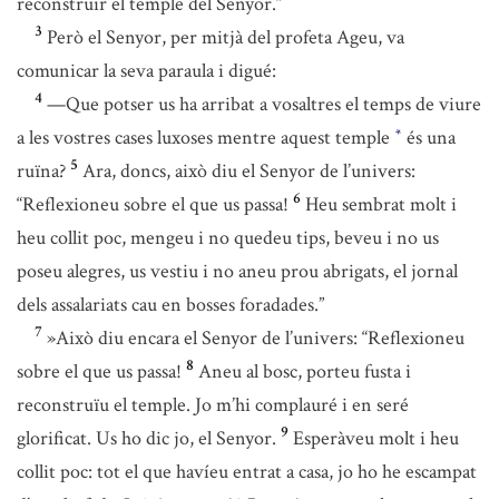
reconstruir el temple del Senyor.”
3
Però el Senyor, per mitjà del profeta Ageu, va
comunicar la seva paraula i digué:
4
—Que potser us ha arribat a vosaltres el temps de viure
a les vostres cases luxoses mentre aquest temple
és una
*
5
ruïna?
Ara, doncs, això diu el Senyor de l’univers:
6
“Reflexioneu sobre el que us passa!
Heu sembrat molt i
heu collit poc, mengeu i no quedeu tips, beveu i no us
poseu alegres, us vestiu i no aneu prou abrigats, el jornal
dels assalariats cau en bosses foradades.”
7
»Això diu encara el Senyor de l’univers: “Reflexioneu
8
sobre el que us passa!
Aneu al bosc, porteu fusta i
reconstruïu el temple. Jo m’hi complauré i en seré
9
glorificat. Us ho dic jo, el Senyor.
Esperàveu molt i heu
collit poc: tot el que havíeu entrat a casa, jo ho he escampat