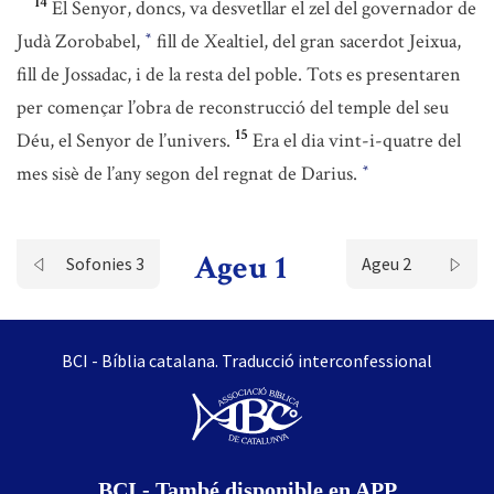
14
El Senyor, doncs, va desvetllar el zel del governador de
Judà Zorobabel,
fill de Xealtiel, del gran sacerdot Jeixua,
*
fill de Jossadac, i de la resta del poble. Tots es presentaren
per començar l’obra de reconstrucció del temple del seu
15
Déu, el Senyor de l’univers.
Era el dia vint-i-quatre del
mes sisè de l’any segon del regnat de Darius.
*
Ageu 1
Sofonies 3
Ageu 2
BCI - Bíblia catalana. Traducció interconfessional
BCI - També disponible en APP