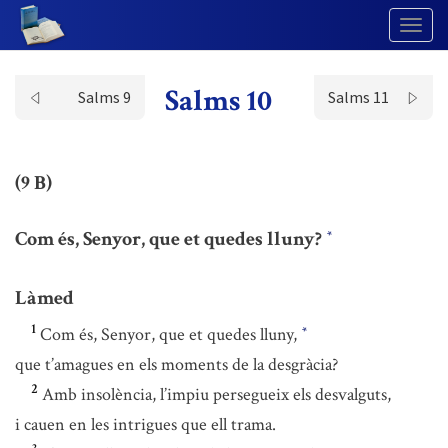
Togg
Navig
Salms 10
Salms 9
Salms 11
(9 B)
Com és, Senyor, que et quedes lluny?
*
Làmed
1
Com és, Senyor, que et quedes lluny,
*
que t’amagues en els moments de la desgràcia?
2
Amb insolència, l’impiu persegueix els desvalguts,
i cauen en les intrigues que ell trama.