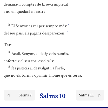
demana-li comptes de la seva impietat,
i no en quedarà ni rastre.
16
El Senyor és rei per sempre més:
*
del seu país, els pagans desapareixen.
*
Tau
17
Acull, Senyor, el desig dels humils,
enforteix el seu cor, escolta’ls:
18
fes justícia al desvalgut i a l’orfe,
que no els torni a oprimir l’home que és terra.
Salms 10
Salms 9
Salms 11