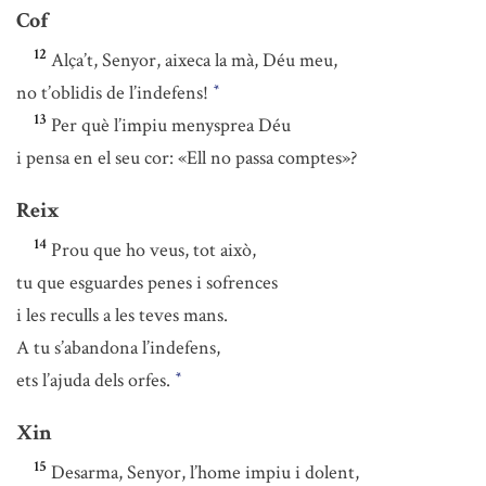
Cof
12
Alça’t, Senyor, aixeca la mà, Déu meu,
no t’oblidis de l’indefens!
*
13
Per què l’impiu menysprea Déu
i pensa en el seu cor: «Ell no passa comptes»?
Reix
14
Prou que ho veus, tot això,
tu que esguardes penes i sofrences
i les reculls a les teves mans.
A tu s’abandona l’indefens,
ets l’ajuda dels orfes.
*
Xin
15
Desarma, Senyor, l’home impiu i dolent,