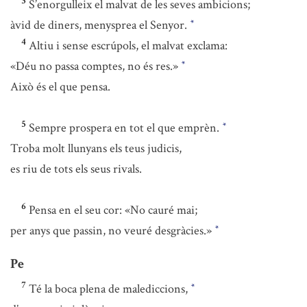
3
S’enorgulleix el malvat de les seves ambicions;
àvid de diners, menysprea el Senyor.
*
4
Altiu i sense escrúpols, el malvat exclama:
«Déu no passa comptes, no és res.»
*
Això és el que pensa.
5
Sempre prospera en tot el que emprèn.
*
Troba molt llunyans els teus judicis,
es riu de tots els seus rivals.
6
Pensa en el seu cor: «No cauré mai;
per anys que passin, no veuré desgràcies.»
*
Pe
7
Té la boca plena de malediccions,
*