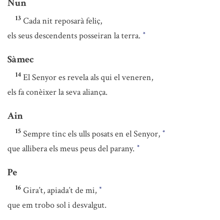
Nun
13
Cada nit reposarà feliç,
els seus descendents posseiran la terra.
*
Sàmec
14
El Senyor es revela als qui el veneren,
els fa conèixer la seva aliança.
Ain
15
Sempre tinc els ulls posats en el Senyor,
*
que allibera els meus peus del parany.
*
Pe
16
Gira’t, apiada’t de mi,
*
que em trobo sol i desvalgut.