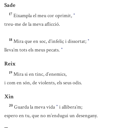
Sade
17
Eixampla el meu cor oprimit,
*
treu-me de la meva aflicció.
18
Mira que en soc, d’infeliç i dissortat;
*
lleva’m tots els meus pecats.
*
Reix
19
Mira si en tinc, d’enemics,
i com en són, de violents, els seus odis.
Xin
20
Guarda la meva vida
i allibera’m;
*
espero en tu, que no m’endugui un desengany.