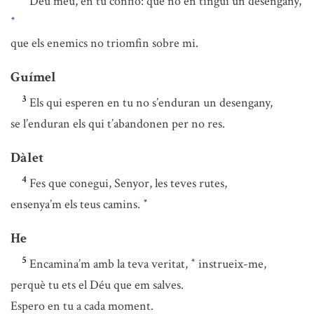
Déu meu, en tu confio: que no en tingui un desengany,
*
que els enemics no triomfin sobre mi.
Guímel
3
Els qui esperen en tu no s’enduran un desengany,
se l’enduran els qui t’abandonen per no res.
Dàlet
4
Fes que conegui, Senyor, les teves rutes,
ensenya’m els teus camins.
*
He
5
Encamina’m amb la teva veritat,
instrueix-me,
*
perquè tu ets el Déu que em salves.
Espero en tu a cada moment.