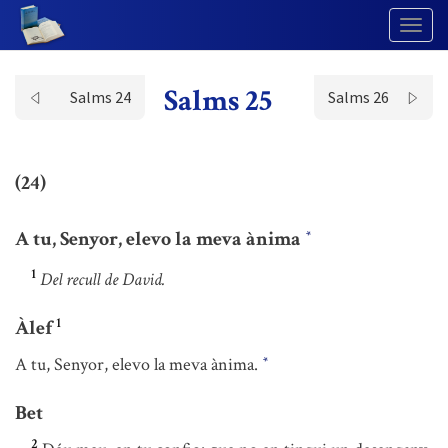
Togg
Navig
Salms 25
Salms 24
Salms 26
(24)
A tu, Senyor, elevo la meva ànima
*
1
Del recull de David.
1
Àlef
A tu, Senyor, elevo la meva ànima.
*
Bet
2