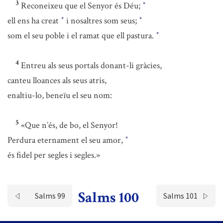
3
Reconeixeu que el Senyor és Déu;
*
ell ens ha creat
i nosaltres som seus;
*
*
som el seu poble i el ramat que ell pastura.
*
4
Entreu als seus portals donant-li gràcies,
canteu lloances als seus atris,
enaltiu-lo, beneïu el seu nom:
5
«Que n’és, de bo, el Senyor!
Perdura eternament el seu amor,
*
és fidel per segles i segles.»
Salms 100
Salms 99
Salms 101