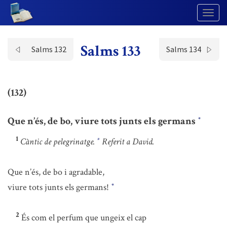
Togg
Navig
Salms 133
Salms 132
Salms 134
(132)
Que n’és, de bo, viure tots junts els germans
*
1
Càntic de pelegrinatge.
Referit a David.
*
Que n’és, de bo i agradable,
viure tots junts els germans!
*
2
És com el perfum que ungeix el cap