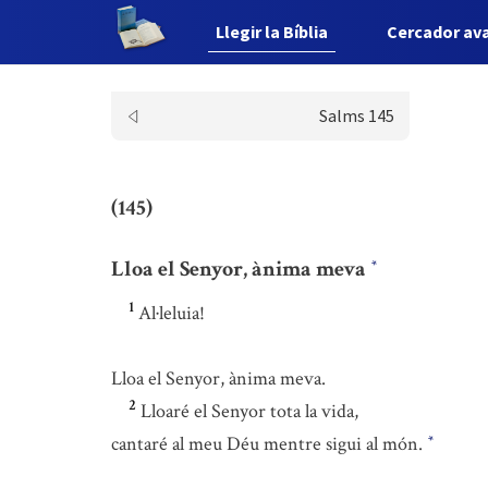
Llegir la Bíblia
Cercador av
Salms 145
(145)
Lloa el Senyor, ànima meva
*
1
Al·leluia!
Lloa el Senyor, ànima meva.
2
Lloaré el Senyor tota la vida,
cantaré al meu Déu mentre sigui al món.
*