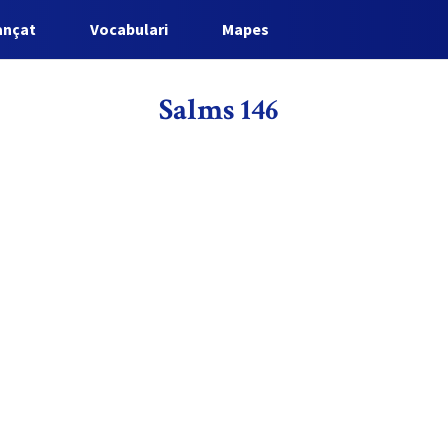
ançat
Vocabulari
Mapes
Salms 146