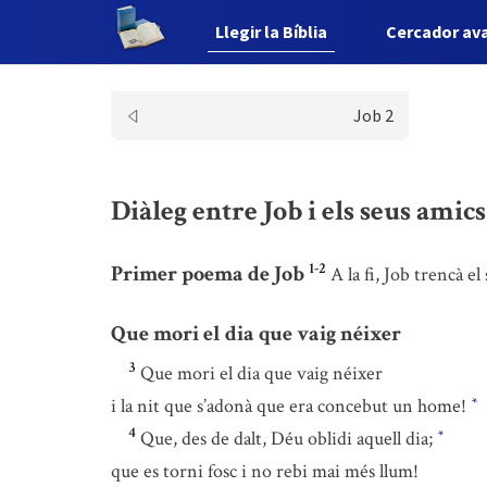
Llegir la Bíblia
Cercador av
Job 2
Diàleg entre Job i els seus amics
1-2
Primer poema de Job
A la fi, Job trencà e
Que mori el dia que vaig néixer
3
Que mori el dia que vaig néixer
i la nit que s’adonà que era concebut un home!
*
4
Que, des de dalt, Déu oblidi aquell dia;
*
que es torni fosc i no rebi mai més llum!