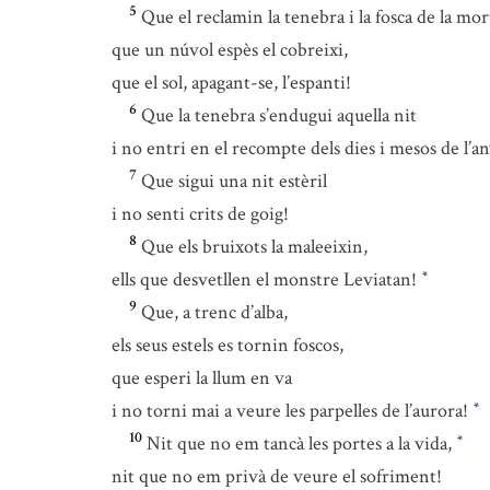
5
Que el reclamin la tenebra i la fosca de la mor
que un núvol espès el cobreixi,
que el sol, apagant-se, l’espanti!
6
Que la tenebra s’endugui aquella nit
i no entri en el recompte dels dies i mesos de l’an
7
Que sigui una nit estèril
i no senti crits de goig!
8
Que els bruixots la maleeixin,
ells que desvetllen el monstre Leviatan!
*
9
Que, a trenc d’alba,
els seus estels es tornin foscos,
que esperi la llum en va
i no torni mai a veure les parpelles de l’aurora!
*
10
Nit que no em tancà les portes a la vida,
*
nit que no em privà de veure el sofriment!