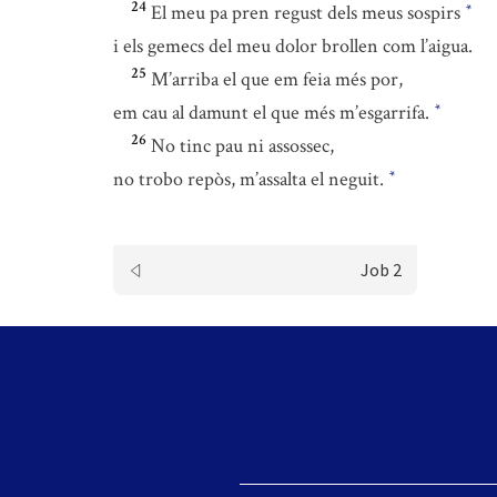
24
El meu pa pren regust dels meus sospirs
*
i els gemecs del meu dolor brollen com l’aigua.
25
M’arriba el que em feia més por,
em cau al damunt el que més m’esgarrifa.
*
26
No tinc pau ni assossec,
no trobo repòs, m’assalta el neguit.
*
Job 2