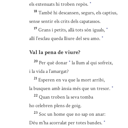
els extenuats hi troben repòs.
*
18
També hi descansen, segurs, els captius,
sense sentir els crits dels capatassos.
19
Grans i petits, allà tots són iguals,
*
allí l’esclau queda lliure del seu amo.
*
Val la pena de viure?
20
Per què donar
la llum al qui sofreix,
*
i la vida a l’amargat?
21
Esperen en va que la mort arribi,
la busquen amb ànsia més que un tresor.
*
22
Quan troben la seva tomba
ho celebren plens de goig.
23
Soc un home que no sap on anar:
Déu m’ha acorralat per totes bandes.
*