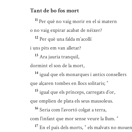
Tant de bo fos mort
11
Per què no vaig morir en el si matern
o no vaig expirar acabat de néixer?
12
Per què una falda m’acollí
i uns pits em van alletar?
13
Ara jauria tranquil,
dormint el son de la mort,
14
igual que els monarques i antics consellers
que alçaren tombes en llocs solitaris;
*
15
igual que els prínceps, carregats d’or,
que omplien de plata els seus mausoleus.
16
Seria com l’avortó colgat a terra,
com l’infant que mor sense veure la llum.
*
17
En el país dels morts,
els malvats no mouen
*