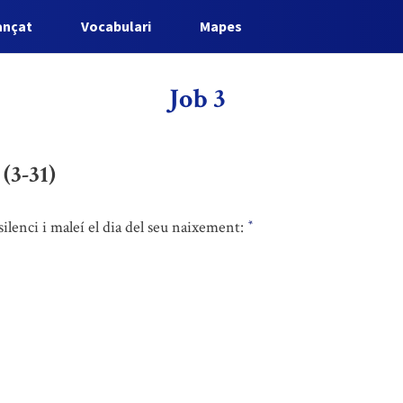
ançat
Vocabulari
Mapes
Job 3
 (3-31)
l silenci i maleí el dia del seu naixement:
*