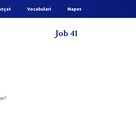
ançat
Vocabulari
Mapes
Job 41
ar?