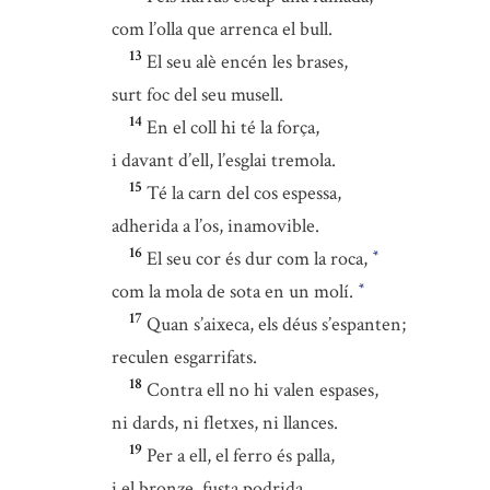
com l’olla que arrenca el bull.
13
El seu alè encén les brases,
surt foc del seu musell.
14
En el coll hi té la força,
i davant d’ell, l’esglai tremola.
15
Té la carn del cos espessa,
adherida a l’os, inamovible.
16
El seu cor és dur com la roca,
*
com la mola de sota en un molí.
*
17
Quan s’aixeca, els déus s’espanten;
reculen esgarrifats.
18
Contra ell no hi valen espases,
ni dards, ni fletxes, ni llances.
19
Per a ell, el ferro és palla,
i el bronze, fusta podrida.