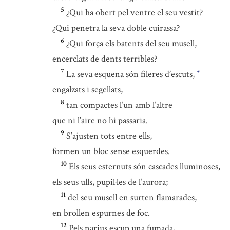
5
¿Qui ha obert pel ventre el seu vestit?
¿Qui penetra la seva doble cuirassa?
6
¿Qui força els batents del seu musell,
encerclats de dents terribles?
7
La seva esquena són fileres d’escuts,
*
engalzats i segellats,
8
tan compactes l’un amb l’altre
que ni l’aire no hi passaria.
9
S’ajusten tots entre ells,
formen un bloc sense esquerdes.
10
Els seus esternuts són cascades lluminoses,
els seus ulls, pupil·les de l’aurora;
11
del seu musell en surten flamarades,
en brollen espurnes de foc.
12
Pels narius escup una fumada,