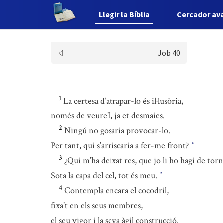
Llegir la Bíblia
Cercador av
Job 40
1
La certesa d’atrapar-lo és il·lusòria,
només de veure’l, ja et desmaies.
2
Ningú no gosaria provocar-lo.
Per tant, qui s’arriscaria a fer-me front?
*
3
¿Qui m’ha deixat res, que jo li ho hagi de torn
Sota la capa del cel, tot és meu.
*
4
Contempla encara el cocodril,
fixa’t en els seus membres,
el seu vigor i la seva àgil construcció.