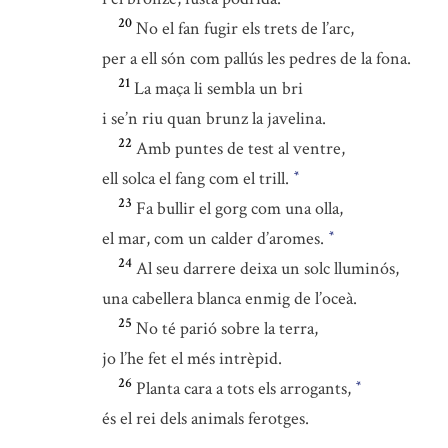
20
No el fan fugir els trets de l’arc,
per a ell són com pallús les pedres de la fona.
21
La maça li sembla un bri
i se’n riu quan brunz la javelina.
22
Amb puntes de test al ventre,
ell solca el fang com el trill.
*
23
Fa bullir el gorg com una olla,
el mar, com un calder d’aromes.
*
24
Al seu darrere deixa un solc lluminós,
una cabellera blanca enmig de l’oceà.
25
No té parió sobre la terra,
jo l’he fet el més intrèpid.
26
Planta cara a tots els arrogants,
*
és el rei dels animals ferotges.