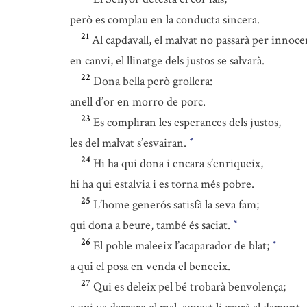
però es complau en la conducta sincera.
21
Al capdavall, el malvat no passarà per innoce
en canvi, el llinatge dels justos se salvarà.
22
Dona bella però grollera:
anell d’or en morro de porc.
23
Es compliran les esperances dels justos,
les del malvat s’esvairan.
*
24
Hi ha qui dona i encara s’enriqueix,
hi ha qui estalvia i es torna més pobre.
25
L’home generós satisfà la seva fam;
qui dona a beure, també és saciat.
*
26
El poble maleeix l’acaparador de blat;
*
a qui el posa en venda el beneeix.
27
Qui es deleix pel bé trobarà benvolença;