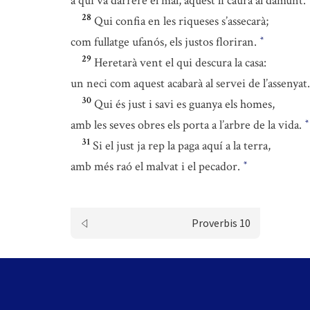
a qui va darrere el mal, aquest li caurà al damunt.
28
Qui confia en les riqueses s’assecarà;
com fullatge ufanós, els justos floriran.
*
29
Heretarà vent el qui descura la casa:
un neci com aquest acabarà al servei de l’assenyat.
30
Qui és just i savi es guanya els homes,
amb les seves obres els porta a l’arbre de la vida.
*
31
Si el just ja rep la paga aquí a la terra,
amb més raó el malvat i el pecador.
*
Proverbis 10