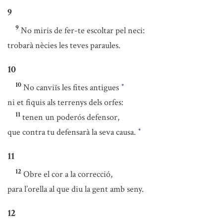
9
9
No miris de fer-te escoltar pel neci:
trobarà nècies les teves paraules.
10
10
No canviïs les fites antigues
*
ni et fiquis als terrenys dels orfes:
11
tenen un poderós defensor,
que contra tu defensarà la seva causa.
*
11
12
Obre el cor a la correcció,
para l’orella al que diu la gent amb seny.
12