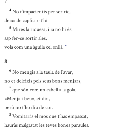
7
4
No t’impacientis per ser ric,
deixa de capficar-t’hi.
5
Mires la riquesa, i ja no hi és:
sap fer-se sortir ales,
vola com una àguila cel enllà.
*
8
6
No mengis a la taula de l’avar,
no et deleixis pels seus bons menjars,
7
que són com un cabell a la gola.
«Menja i beu», et diu,
però no t’ho diu de cor.
8
Vomitaràs el mos que t’has empassat,
hauràs malgastat les teves bones paraules.