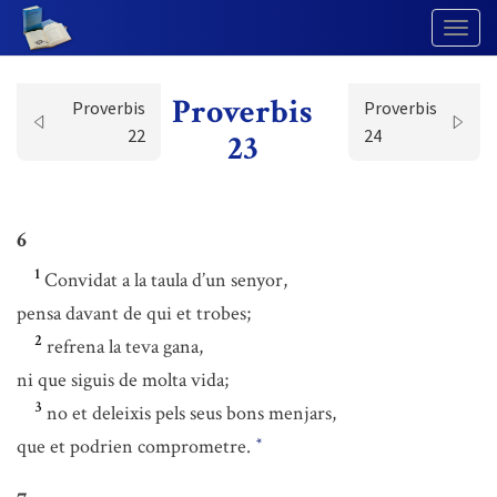
Togg
Navig
Proverbis
Proverbis
Proverbis
22
24
23
6
1
Convidat a la taula d’un senyor,
pensa davant de qui et trobes;
2
refrena la teva gana,
ni que siguis de molta vida;
3
no et deleixis pels seus bons menjars,
que et podrien comprometre.
*