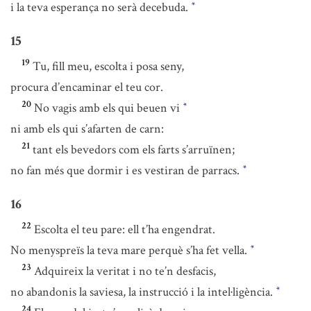
i la teva esperança no serà decebuda.
*
15
19
Tu, fill meu, escolta i posa seny,
procura d’encaminar el teu cor.
20
No vagis amb els qui beuen vi
*
ni amb els qui s’afarten de carn:
21
tant els bevedors com els farts s’arruïnen;
no fan més que dormir i es vestiran de parracs.
*
16
22
Escolta el teu pare: ell t’ha engendrat.
No menyspreïs la teva mare perquè s’ha fet vella.
*
23
Adquireix la veritat i no te’n desfacis,
no abandonis la saviesa, la instrucció i la intel·ligència.
*
24