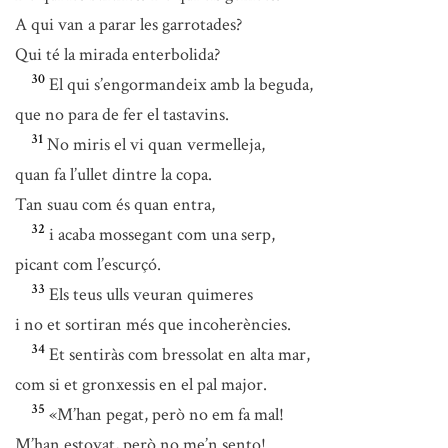
A qui van a parar les garrotades?
Qui té la mirada enterbolida?
30
El qui s’engormandeix amb la beguda,
que no para de fer el tastavins.
31
No miris el vi quan vermelleja,
quan fa l’ullet dintre la copa.
Tan suau com és quan entra,
32
i acaba mossegant com una serp,
picant com l’escurçó.
33
Els teus ulls veuran quimeres
i no et sortiran més que incoherències.
34
Et sentiràs com bressolat en alta mar,
com si et gronxessis en el pal major.
35
«M’han pegat, però no em fa mal!
M’han estovat, però no me’n sento!