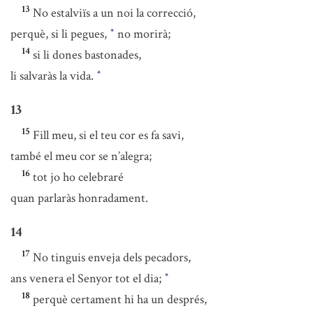
13
No estalviïs a un noi la correcció,
perquè, si li pegues,
no morirà;
*
14
si li dones bastonades,
li salvaràs la vida.
*
13
15
Fill meu, si el teu cor es fa savi,
també el meu cor se n’alegra;
16
tot jo ho celebraré
quan parlaràs honradament.
14
17
No tinguis enveja dels pecadors,
ans venera el Senyor tot el dia;
*
18
perquè certament hi ha un després,