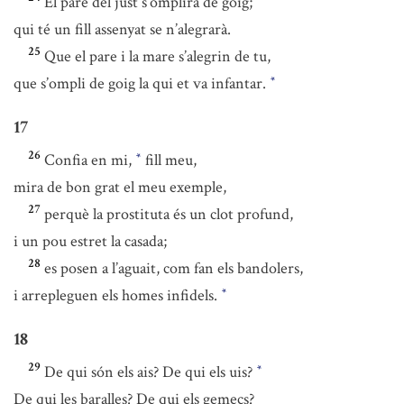
El pare del just s’omplirà de goig;
qui té un fill assenyat se n’alegrarà.
25
Que el pare i la mare s’alegrin de tu,
que s’ompli de goig la qui et va infantar.
*
17
26
Confia en mi,
fill meu,
*
mira de bon grat el meu exemple,
27
perquè la prostituta és un clot profund,
i un pou estret la casada;
28
es posen a l’aguait, com fan els bandolers,
i arrepleguen els homes infidels.
*
18
29
De qui són els ais? De qui els uis?
*
De qui les baralles? De qui els gemecs?