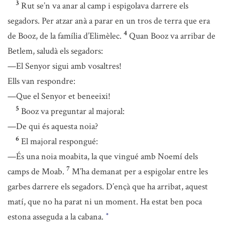
3
Rut se’n va anar al camp i espigolava darrere els
segadors. Per atzar anà a parar en un tros de terra que era
4
de Booz, de la família d’Elimèlec.
Quan Booz va arribar de
Betlem, saludà els segadors:
—El Senyor sigui amb vosaltres!
Ells van respondre:
—Que el Senyor et beneeixi!
5
Booz va preguntar al majoral:
—De qui és aquesta noia?
6
El majoral respongué:
—És una noia moabita, la que vingué amb Noemí dels
7
camps de Moab.
M’ha demanat per a espigolar entre les
garbes darrere els segadors. D’ençà que ha arribat, aquest
matí, que no ha parat ni un moment. Ha estat ben poca
estona asseguda a la cabana.
*